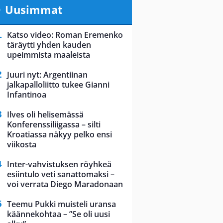
Uusimmat
Katso video: Roman Eremenko
täräytti yhden kauden
upeimmista maaleista
Juuri nyt: Argentiinan
jalkapalloliitto tukee Gianni
Infantinoa
Ilves oli helisemässä
Konferenssiliigassa – silti
Kroatiassa näkyy pelko ensi
viikosta
Inter-vahvistuksen röyhkeä
esiintulo veti sanattomaksi –
voi verrata Diego Maradonaan
Teemu Pukki muisteli uransa
käännekohtaa – ”Se oli uusi