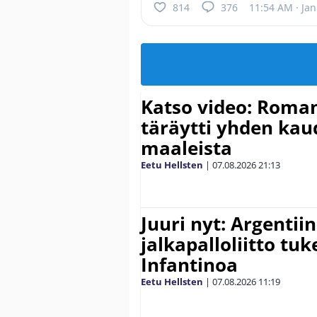
814
376
11:54 AM · Jan
Katso video: Roma
täräytti yhden ka
maaleista
Eetu Hellsten
|
07.08.2026
21:13
Juuri nyt: Argentii
jalkapalloliitto tu
Infantinoa
Eetu Hellsten
|
07.08.2026
11:19