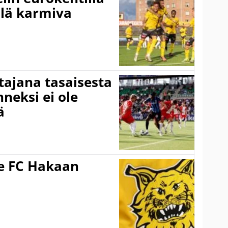
llä karmiva
ttajana tasaisesta
neksi ei ole
ä
ee FC Hakaan
a