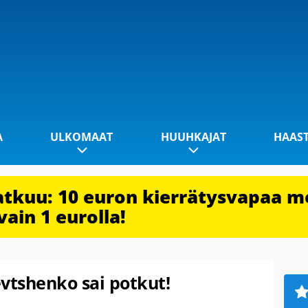
A
ULKOMAAT
HUUHKAJAT
HAAS
jatkuu: 10 euron kierrätysvapaa m
vain 1 eurolla!
evtshenko sai potkut!