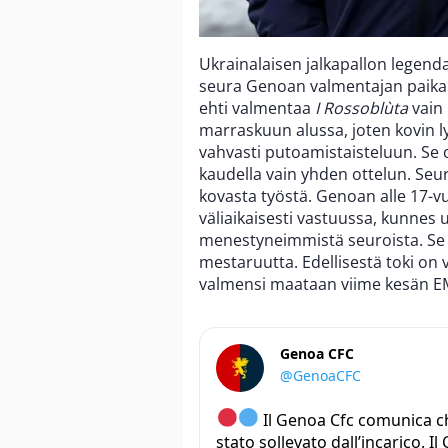
Ukrainalaisen jalkapallon legend
seura Genoan valmentajan paikalt
ehti valmentaa
I Rossoblùta
vain
marraskuun alussa, joten kovin l
vahvasti putoamistaisteluun. Se o
kaudella vain yhden ottelun. Se
kovasta työstä. Genoan alle 17-
väliaikaisesti vastuussa, kunnes 
menestyneimmistä seuroista. Se o
mestaruutta. Edellisestä toki on 
valmensi maataan viime kesän EM-ki
Genoa CFC
@GenoaCFC
Il Genoa Cfc comunica ch
stato sollevato dall’incarico. Il 