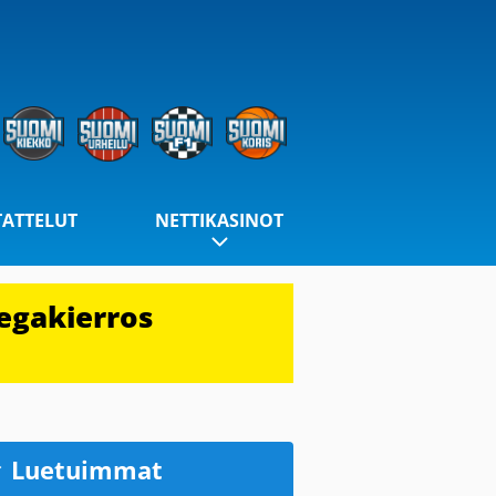
TATTELUT
NETTIKASINOT
egakierros
Luetuimmat