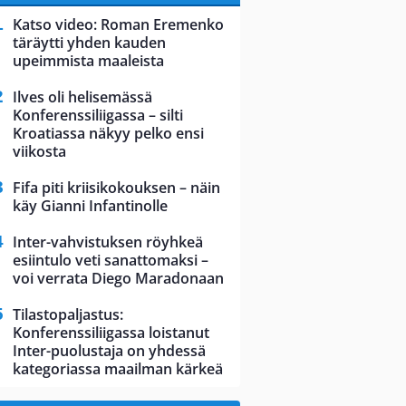
Katso video: Roman Eremenko
täräytti yhden kauden
upeimmista maaleista
Ilves oli helisemässä
Konferenssiliigassa – silti
Kroatiassa näkyy pelko ensi
viikosta
Fifa piti kriisikokouksen – näin
käy Gianni Infantinolle
Inter-vahvistuksen röyhkeä
esiintulo veti sanattomaksi –
voi verrata Diego Maradonaan
Tilastopaljastus:
Konferenssiliigassa loistanut
Inter-puolustaja on yhdessä
kategoriassa maailman kärkeä