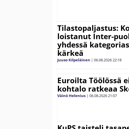
Tilastopaljastus: K
loistanut Inter-puo
yhdessä kategoria
kärkeä
Juuso Kilpeläinen
|
06.08.2026
22:18
Euroilta Töölössä e
kohtalo ratkeaa Sk
Väinö Helenius
|
06.08.2026
21:07
KuPS taisteli tasap