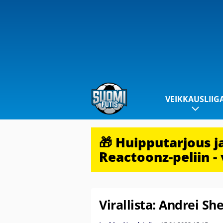
VEIKKAUSLIIG
🎁 Huipputarjous 
Reactoonz-peliin - 
Virallista: Andrei Sh