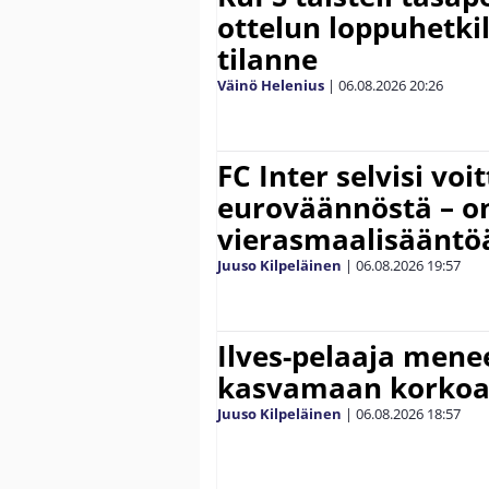
ottelun loppuhetki
tilanne
Väinö Helenius
|
06.08.2026
20:26
FC Inter selvisi voi
euroväännöstä – on
vierasmaalisääntö
Juuso Kilpeläinen
|
06.08.2026
19:57
Ilves-pelaaja men
kasvamaan korko
Juuso Kilpeläinen
|
06.08.2026
18:57