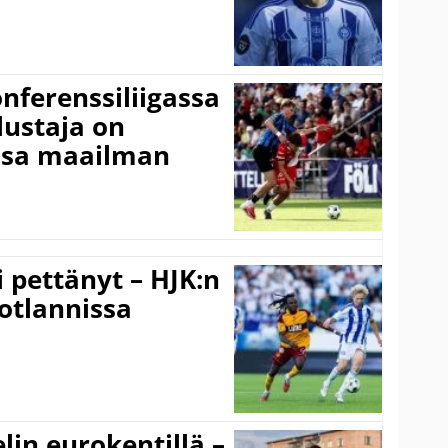
onferenssiliigassa
lustaja on
ssa maailman
i pettänyt – HJK:n
otlannissa
elin eurokentillä –