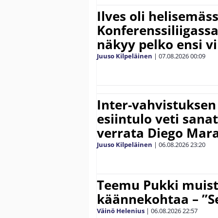
Ilves oli helisemäs
Konferenssiliigassa 
näkyy pelko ensi vi
Juuso Kilpeläinen
|
07.08.2026
00:09
Inter-vahvistuksen
esiintulo veti sana
verrata Diego Mar
Juuso Kilpeläinen
|
06.08.2026
23:20
Teemu Pukki muist
käännekohtaa – ”Se
Väinö Helenius
|
06.08.2026
22:57