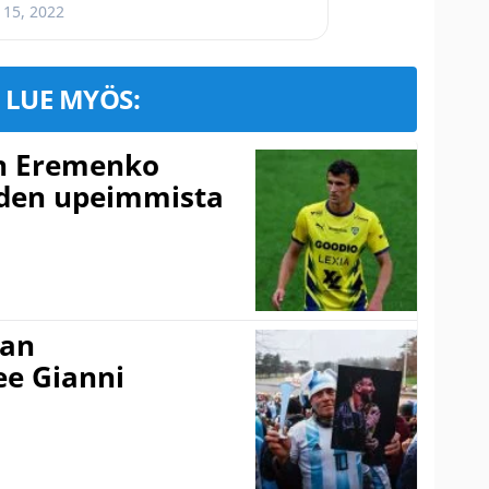
 15, 2022
LUE MYÖS:
n Eremenko
uden upeimmista
nan
kee Gianni