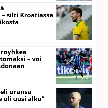
sä
– silti Kroatiassa
ikosta
 röyhkeä
ttomaksi – voi
adonaan
eli uransa
 oli uusi alku”