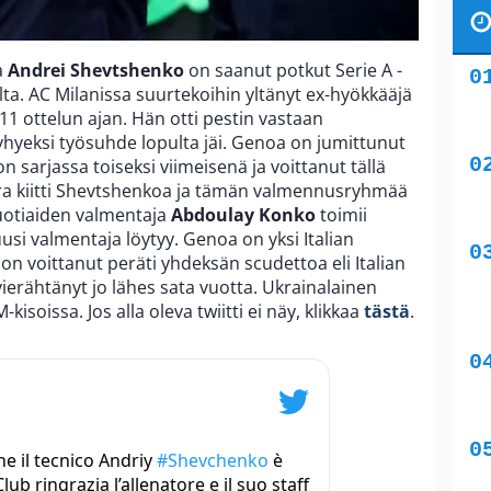
a
Andrei Shevtshenko
on saanut potkut Serie A -
a. AC Milanissa suurtekoihin yltänyt ex-hyökkääjä
 11 ottelun ajan. Hän otti pestin vastaan
yhyeksi työsuhde lopulta jäi. Genoa on jumittunut
n sarjassa toiseksi viimeisenä ja voittanut tällä
ura kiitti Shevtshenkoa ja tämän valmennusryhmää
vuotiaiden valmentaja
Abdoulay Konko
toimii
uusi valmentaja löytyy. Genoa on yksi Italian
n voittanut peräti yhdeksän scudettoa eli Italian
vierähtänyt jo lähes sata vuotta. Ukrainalainen
soissa. Jos alla oleva twiitti ei näy, klikkaa
tästä
.
e il tecnico Andriy
#Shevchenko
è
Club ringrazia l’allenatore e il suo staff