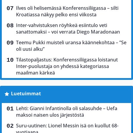
Ilves oli helisemässä Konferenssiliigassa – silti
Kroatiassa näkyy pelko ensi viikosta
Inter-vahvistuksen röyhkeä esiintulo veti
sanattomaksi – voi verrata Diego Maradonaan
Teemu Pukki muisteli uransa käännekohtaa – ”Se
oli uusi alku”
Tilastopaljastus: Konferenssiliigassa loistanut
Inter-puolustaja on yhdessä kategoriassa
maailman kärkeä
Luetuimmat
Lehti: Gianni Infantinolla oli salasuhde – Uefa
maksoi naisen ulos järjestöstä
Suru-uutinen: Lionel Messin isä on kuollut 68-
vuotiaana