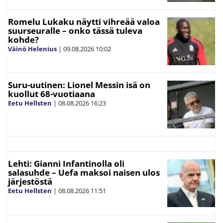
Romelu Lukaku näytti vihreää valoa
suurseuralle – onko tässä tuleva
kohde?
Väinö Helenius
|
09.08.2026
10:02
Suru-uutinen: Lionel Messin isä on
kuollut 68-vuotiaana
Eetu Hellsten
|
08.08.2026
16:23
Lehti: Gianni Infantinolla oli
salasuhde – Uefa maksoi naisen ulos
järjestöstä
Eetu Hellsten
|
08.08.2026
11:51