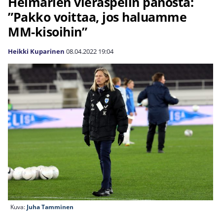
Helmarien vieraspelin panosta:
”Pakko voittaa, jos haluamme
MM-kisoihin”
Heikki Kuparinen
08.04.2022
19:04
Kuva:
Juha Tamminen