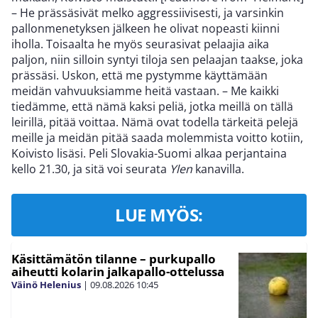
– He prässäsivät melko aggressiivisesti, ja varsinkin
pallonmenetyksen jälkeen he olivat nopeasti kiinni
iholla. Toisaalta he myös seurasivat pelaajia aika
paljon, niin silloin syntyi tiloja sen pelaajan taakse, joka
prässäsi. Uskon, että me pystymme käyttämään
meidän vahvuuksiamme heitä vastaan. – Me kaikki
tiedämme, että nämä kaksi peliä, jotka meillä on tällä
leirillä, pitää voittaa. Nämä ovat todella tärkeitä pelejä
meille ja meidän pitää saada molemmista voitto kotiin,
Koivisto lisäsi. Peli Slovakia-Suomi alkaa perjantaina
kello 21.30, ja sitä voi seurata
Ylen
kanavilla.
LUE MYÖS:
Käsittämätön tilanne – purkupallo
aiheutti kolarin jalkapallo-ottelussa
Väinö Helenius
|
09.08.2026
10:45