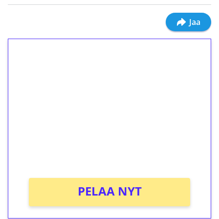
Jaa
1€ = 10€ arvosta
ilmaiskierroksia ilman
kierrätystä!
Talleta 1€
Saat heti 50 ilmaiskierrosta Tuohi 1000 -
peliin (arvo 0,20€ per kierros)!
Ei kierrätysvaatimusta!
PELAA NYT