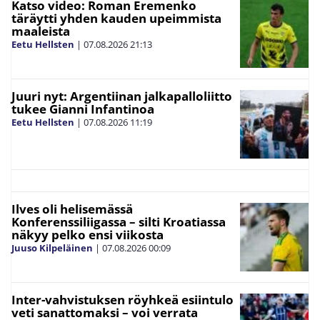
Katso video: Roman Eremenko
täräytti yhden kauden upeimmista
maaleista
Eetu Hellsten
|
07.08.2026
21:13
Juuri nyt: Argentiinan jalkapalloliitto
tukee Gianni Infantinoa
Eetu Hellsten
|
07.08.2026
11:19
Ilves oli helisemässä
Konferenssiliigassa – silti Kroatiassa
näkyy pelko ensi viikosta
Juuso Kilpeläinen
|
07.08.2026
00:09
Inter-vahvistuksen röyhkeä esiintulo
veti sanattomaksi – voi verrata