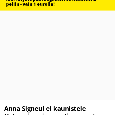
peliin - vain 1 eurolla!
Anna Signeul ei kaunistele