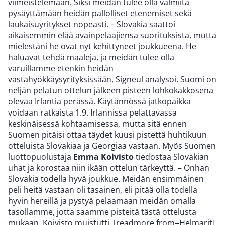
viimeistelemään. Siksi meidän tulee olla valmiita
pysäyttämään heidän pallolliset etenemiset sekä
laukaisuyritykset nopeasti. – Slovakia saattoi
aikaisemmin elää avainpelaajiensa suorituksista, mutta
mielestäni he ovat nyt kehittyneet joukkueena. He
haluavat tehdä maaleja, ja meidän tulee olla
varuillamme etenkin heidän
vastahyökkäysyrityksissään, Signeul analysoi. Suomi on
neljän pelatun ottelun jälkeen pisteen lohkokakkosena
olevaa Irlantia perässä. Käytännössä jatkopaikka
voidaan ratkaista 1.9. Irlannissa pelattavassa
keskinäisessä kohtaamisessa, mutta sitä ennen
Suomen pitäisi ottaa täydet kuusi pistettä huhtikuun
otteluista Slovakiaa ja Georgiaa vastaan. Myös Suomen
luottopuolustaja
Emma Koivisto
tiedostaa Slovakian
uhat ja korostaa niin ikään ottelun tärkeyttä. – Onhan
Slovakia todella hyvä joukkue. Meidän ensimmäinen
peli heitä vastaan oli tasainen, eli pitää olla todella
hyvin hereillä ja pystyä pelaamaan meidän omalla
tasollamme, jotta saamme pisteitä tästä ottelusta
mukaan, Koivisto muistutti. [readmore from=Helmarit]