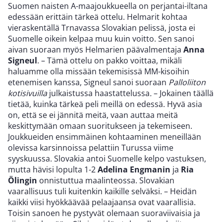
Suomen naisten A-maajoukkueella on perjantai-iltana
edessään erittäin tärkeä ottelu. Helmarit kohtaa
vieraskentällä Trnavassa Slovakian pelissä, josta ei
Suomelle oikein kelpaa muu kuin voitto. Sen sanoi
aivan suoraan myös Helmarien päävalmentaja
Anna
Signeul
. – Tämä ottelu on pakko voittaa, mikäli
haluamme olla missään tekemisissä MM-kisoihin
etenemisen kanssa, Signeul sanoi suoraan
Palloliiton
kotisivuilla
julkaistussa haastattelussa
.
– Jokainen täällä
tietää, kuinka tärkeä peli meillä on edessä. Hyvä asia
on, että se ei jännitä meitä, vaan auttaa meitä
keskittymään omaan suoritukseen ja tekemiseen.
Joukkueiden ensimmäinen kohtaaminen meneillään
olevissa karsinnoissa pelattiin Turussa viime
syyskuussa. Slovakia antoi Suomelle kelpo vastuksen,
mutta hävisi lopulta 1-2
Adelina Engmanin
ja
Ria
Ölingin
onnistuttua maalinteossa. Slovakian
vaarallisuus tuli kuitenkin kaikille selväksi. – Heidän
kaikki viisi hyökkäävää pelaajaansa ovat vaarallisia.
Toisin sanoen he pystyvät olemaan suoraviivaisia ja