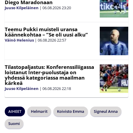
Diego Maradonaan
Juuso Kilpeläinen
|
06.08.2026
23:20
Teemu Pukki muisteli uransa
käännekohtaa – ”Se oli uusi alku”
Väinö Helenius
|
06.08.2026
22:57
Tilastopaljastus: Konferenssiliigassa
loistanut Inter-puolustaja on
yhdessä kategoriassa maailman
kärkeä
Juuso Kilpeläinen
|
06.08.2026
22:18
AIHEET
Helmarit
Koivisto Emma
Signeul Anna
Suomi