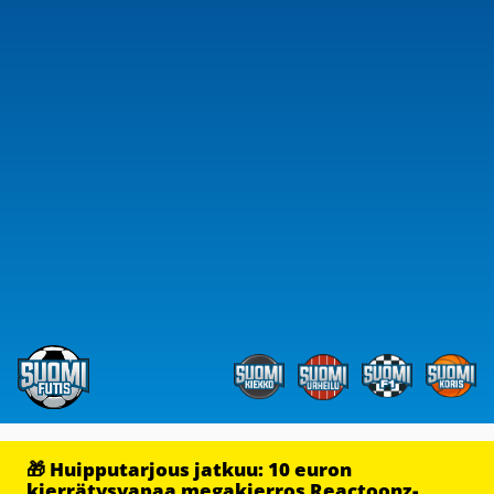
🎁 Huipputarjous jatkuu: 10 euron
kierrätysvapaa megakierros Reactoonz-