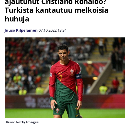
ajautunut Cristiano Ronaldo?
Turkista kantautuu melkoisia
huhuja
Juuso Kilpeläinen
07.10.2022
13:34
Kuva:
Getty Images