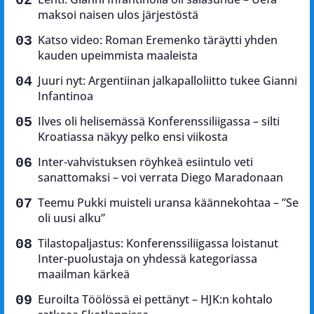
maksoi naisen ulos järjestöstä
Katso video: Roman Eremenko täräytti yhden
kauden upeimmista maaleista
Juuri nyt: Argentiinan jalkapalloliitto tukee Gianni
Infantinoa
Ilves oli helisemässä Konferenssiliigassa – silti
Kroatiassa näkyy pelko ensi viikosta
Inter-vahvistuksen röyhkeä esiintulo veti
sanattomaksi – voi verrata Diego Maradonaan
Teemu Pukki muisteli uransa käännekohtaa – ”Se
oli uusi alku”
Tilastopaljastus: Konferenssiliigassa loistanut
Inter-puolustaja on yhdessä kategoriassa
maailman kärkeä
Euroilta Töölössä ei pettänyt – HJK:n kohtalo