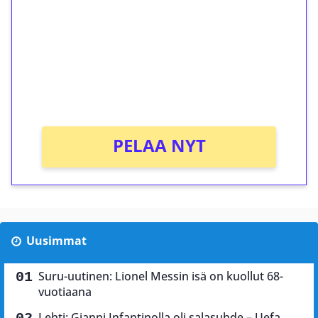
Talleta 1€
Saat heti 50 ilmaiskierrosta Tuohi 1000 -
peliin (arvo 0,20€ per kierros)!
Ei kierrätysvaatimusta!
PELAA NYT
Uusimmat
Suru-uutinen: Lionel Messin isä on kuollut 68-
vuotiaana
Lehti: Gianni Infantinolla oli salasuhde – Uefa