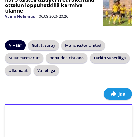
ottelun loppuhetkillä karmiva
tilanne
Väinö Helenius
|
06.08.2026
20:26
AIHEET
Galatasaray
Manchester United
Muut eurosarjat
Ronaldo Cristiano
Turkin Superliiga
Ulkomaat
Valioliiga
Jaa
1€ = 10€ arvosta
ilmaiskierroksia ilman
kierrätystä!