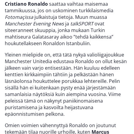
Cristiano Ronaldo
saattaa vaihtaa maisemaa
tammikuussa, jos on uskominen turkkilaismedia
Fotomaçissa
julkaistuja tietoja. Muun muassa
Manchester Evening News
ja
talkSPORT
ovat
siteeranneet skuuppia, jonka mukaan Turkin
mahtiseura Galatasaray aikoo ”tehdä kaikkensa”
houkutellakseen Ronaldon Istanbuliin.
Yleinen mielipide on, että tätä nykyä valioliigajoukkue
Manchester Unitedia edustava Ronaldo on ollut kesän
jälkeen vain varjo entisestään. Hän kuuluu edelleen
kenttien kirkkaimpiin tähtiin ja pelkästään hänen
läsnäolonsa houkuttelee porukkaa lehtereille. Pelin
sisällä hän ei kuitenkaan pysty enää järjestämään
samanlaisia näytöksiä kuin aiempina vuosina. Viime
peleissä tämä on näkynyt paniikinomaisena
puristamisena ja kasvoilta heijastuvana
epäonnistumisen pelkona.
Omien voimien vähennyttyä Ronaldo on joutunut
tekemään tilaa nuorille urhoille, kuten
Marcus