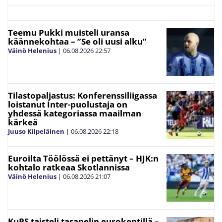
Teemu Pukki muisteli uransa
käännekohtaa – ”Se oli uusi alku”
Väinö Helenius
|
06.08.2026
22:57
Tilastopaljastus: Konferenssiliigassa
loistanut Inter-puolustaja on
yhdessä kategoriassa maailman
kärkeä
Juuso Kilpeläinen
|
06.08.2026
22:18
Euroilta Töölössä ei pettänyt – HJK:n
kohtalo ratkeaa Skotlannissa
Väinö Helenius
|
06.08.2026
21:07
KuPS taisteli tasapelin eurokentillä –