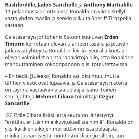
Rashfordille
,
Jadon Sancholle
ja
Anthony Martialille
.
11 pelaamassaan ottelussa Ronaldo on viimeistellyt
vasta yhden maalin ja senkin pilkulta Sheriff Tiraspolia
vastaan.
Galatasarayn johtohenkilöstöön kuuluvan
Erden
Timurin
kerrotaan olevan tilanteen tasalla ja pitävän
jatkuvasti yhteyttä Ronaldon leiriin. Seuralla koetaan
olevan valmiudet ohjata rahavirtoja niin, että Ronaldon
mahduttaminen kokoonpanoon olisi toteutettavissa.
– En tiedä, [tuleeko] Ronaldo vai joku muu, mutta
tähtien viestit ovat lupaavia, ja Galatasarayn historia
on täynnä vastaavanlaisia pelaajia, sanoi toinen
seurajohtaja
Mehmet Cibara
toimittaja
Özgür
Sancarille
.
GS TV
:lle Cibara lisäsi, että seura on lähestynyt
”erittäin, erittäin mielikuvituksellisia nimiä”. Ronaldo on
yksi kaikkien aikojen merkittävimmistä pelaajista,
minkä toteamisesta muodostui klisee jo silloin, kun