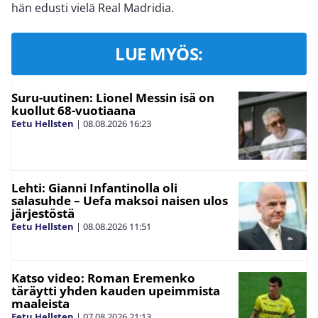
hän edusti vielä Real Madridia.
LUE MYÖS:
Suru-uutinen: Lionel Messin isä on
kuollut 68-vuotiaana
Eetu Hellsten
|
08.08.2026
16:23
Lehti: Gianni Infantinolla oli
salasuhde – Uefa maksoi naisen ulos
järjestöstä
Eetu Hellsten
|
08.08.2026
11:51
Katso video: Roman Eremenko
täräytti yhden kauden upeimmista
maaleista
Eetu Hellsten
|
07.08.2026
21:13