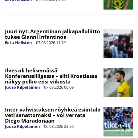
Juuri nyt: Argentiinan jalkapalloliitto
tukee Gianni Infantinoa
Eetu Hellsten
|
07.08.2026
11:19
Ilves oli helisemässä
Konferenssiliigassa – silti Kroatiassa
näkyy pelko ensi viikosta
Juuso Kilpeläinen
|
07.08.2026
00:09
Inter-vahvistuksen röyhkeä esiintulo
veti sanattomaksi – voi verrata
Diego Maradonaan
Juuso Kilpeläinen
|
06.08.2026
23:20