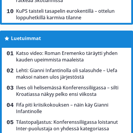
ratkeaa Skotlannissa
KuPS taisteli tasapelin eurokentillä – ottelun
loppuhetkillä karmiva tilanne
Luetuimmat
Katso video: Roman Eremenko täräytti yhden
kauden upeimmista maaleista
Lehti: Gianni Infantinolla oli salasuhde – Uefa
maksoi naisen ulos järjestöstä
Ilves oli helisemässä Konferenssiliigassa – silti
Kroatiassa näkyy pelko ensi viikosta
Fifa piti kriisikokouksen – näin käy Gianni
Infantinolle
Tilastopaljastus: Konferenssiliigassa loistanut
Inter-puolustaja on yhdessä kategoriassa