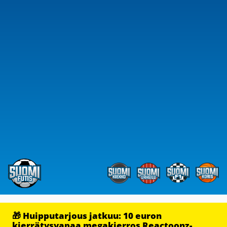
🎁 Huipputarjous jatkuu: 10 euron
kierrätysvapaa megakierros Reactoonz-