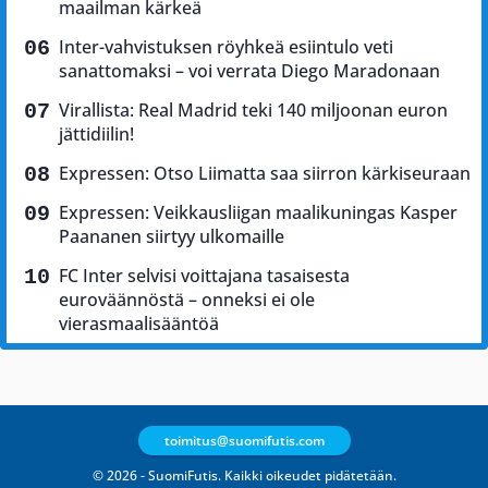
maailman kärkeä
Inter-vahvistuksen röyhkeä esiintulo veti
sanattomaksi – voi verrata Diego Maradonaan
Virallista: Real Madrid teki 140 miljoonan euron
jättidiilin!
Expressen: Otso Liimatta saa siirron kärkiseuraan
Expressen: Veikkausliigan maalikuningas Kasper
Paananen siirtyy ulkomaille
FC Inter selvisi voittajana tasaisesta
euroväännöstä – onneksi ei ole
vierasmaalisääntöä
toimitus@suomifutis.com
© 2026 - SuomiFutis. Kaikki oikeudet pidätetään.