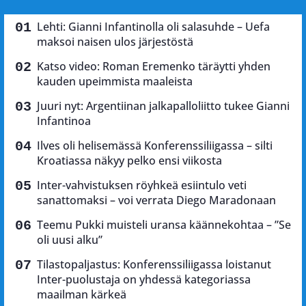
Lehti: Gianni Infantinolla oli salasuhde – Uefa
maksoi naisen ulos järjestöstä
Katso video: Roman Eremenko täräytti yhden
kauden upeimmista maaleista
Juuri nyt: Argentiinan jalkapalloliitto tukee Gianni
Infantinoa
Ilves oli helisemässä Konferenssiliigassa – silti
Kroatiassa näkyy pelko ensi viikosta
Inter-vahvistuksen röyhkeä esiintulo veti
sanattomaksi – voi verrata Diego Maradonaan
Teemu Pukki muisteli uransa käännekohtaa – ”Se
oli uusi alku”
Tilastopaljastus: Konferenssiliigassa loistanut
Inter-puolustaja on yhdessä kategoriassa
maailman kärkeä