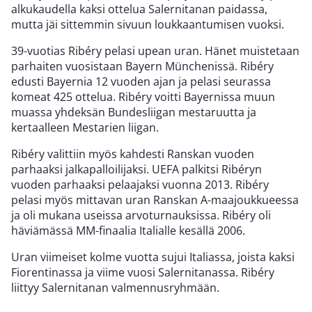
alkukaudella kaksi ottelua Salernitanan paidassa,
mutta jäi sittemmin sivuun loukkaantumisen vuoksi.
39-vuotias Ribéry pelasi upean uran. Hänet muistetaan
parhaiten vuosistaan Bayern Münchenissä. Ribéry
edusti Bayernia 12 vuoden ajan ja pelasi seurassa
komeat 425 ottelua. Ribéry voitti Bayernissa muun
muassa yhdeksän Bundesliigan mestaruutta ja
kertaalleen Mestarien liigan.
Ribéry valittiin myös kahdesti Ranskan vuoden
parhaaksi jalkapalloilijaksi. UEFA palkitsi Ribéryn
vuoden parhaaksi pelaajaksi vuonna 2013. Ribéry
pelasi myös mittavan uran Ranskan A-maajoukkueessa
ja oli mukana useissa arvoturnauksissa. Ribéry oli
häviämässä MM-finaalia Italialle kesällä 2006.
Uran viimeiset kolme vuotta sujui Italiassa, joista kaksi
Fiorentinassa ja viime vuosi Salernitanassa. Ribéry
liittyy Salernitanan valmennusryhmään.