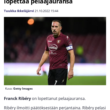
lopettaa pelaajauransa
Tuukka Ikkeläjärvi
21.10.2022
15:44
Kuva:
Getty Images
Franck Ribéry
on lopettanut pelaajauransa.
Ribéry ilmoitti päätöksestään perjantaina. Ribéry pelasi