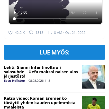
42.2 K
1318
11:18 AM · Oct 21, 2022
LUE MYÖS:
Lehti: Gianni Infantinolla oli
salasuhde – Uefa maksoi naisen ulos
järjestöstä
Eetu Hellsten
|
08.08.2026
11:51
Katso video: Roman Eremenko
täräytti yhden kauden upeimmista
maaleista