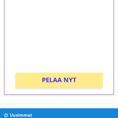
1€ = 10€ arvosta
ilmaiskierroksia ilman
kierrätystä!
Talleta 1€
Saat heti 50 ilmaiskierrosta Tuohi 1000 -
peliin (arvo 0,20€ per kierros)!
Ei kierrätysvaatimusta!
PELAA NYT
Uusimmat