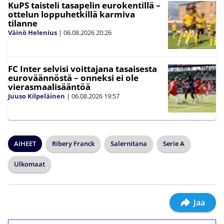
KuPS taisteli tasapelin eurokentillä –
ottelun loppuhetkillä karmiva
tilanne
Väinö Helenius
|
06.08.2026
20:26
FC Inter selvisi voittajana tasaisesta
euroväännöstä – onneksi ei ole
vierasmaalisääntöä
Juuso Kilpeläinen
|
06.08.2026
19:57
AIHEET
Ribery Franck
Salernitana
Serie A
Ulkomaat
Jaa