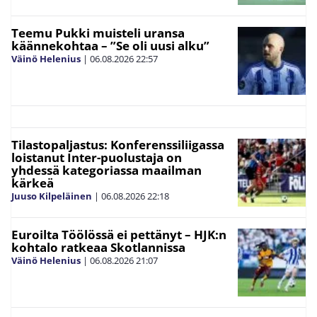
Teemu Pukki muisteli uransa
käännekohtaa – ”Se oli uusi alku”
Väinö Helenius
|
06.08.2026
22:57
Tilastopaljastus: Konferenssiliigassa
loistanut Inter-puolustaja on
yhdessä kategoriassa maailman
kärkeä
Juuso Kilpeläinen
|
06.08.2026
22:18
Euroilta Töölössä ei pettänyt – HJK:n
kohtalo ratkeaa Skotlannissa
Väinö Helenius
|
06.08.2026
21:07