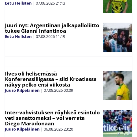
Eetu Hellsten
|
07.08.2026
21:13
Juuri nyt: Argentiinan jalkapalloliitto
tukee Gianni Infantinoa
Eetu Hellsten
|
07.08.2026
11:19
Ilves oli helisemässä
Konferenssiliigassa – silti Kroatiassa
näkyy pelko ensi viikosta
Juuso Kilpeläinen
|
07.08.2026
00:09
Inter-vahvistuksen röyhkeä esiintulo
veti sanattomaksi – voi verrata
Diego Maradonaan
Juuso Kilpeläinen
|
06.08.2026
23:20