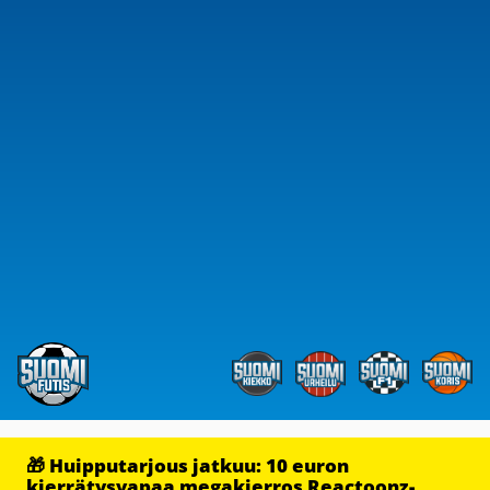
🎁 Huipputarjous jatkuu: 10 euron
kierrätysvapaa megakierros Reactoonz-