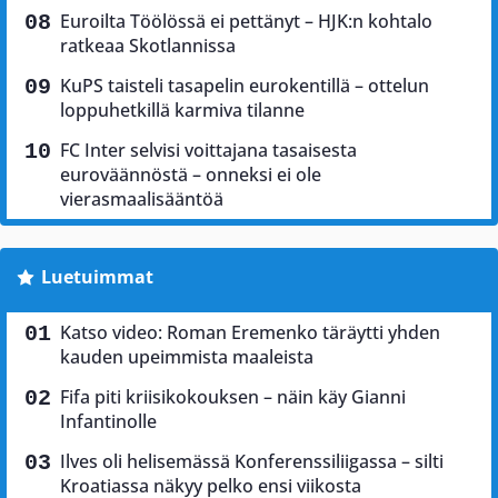
Euroilta Töölössä ei pettänyt – HJK:n kohtalo
ratkeaa Skotlannissa
KuPS taisteli tasapelin eurokentillä – ottelun
loppuhetkillä karmiva tilanne
FC Inter selvisi voittajana tasaisesta
euroväännöstä – onneksi ei ole
vierasmaalisääntöä
Luetuimmat
Katso video: Roman Eremenko täräytti yhden
kauden upeimmista maaleista
Fifa piti kriisikokouksen – näin käy Gianni
Infantinolle
Ilves oli helisemässä Konferenssiliigassa – silti
Kroatiassa näkyy pelko ensi viikosta