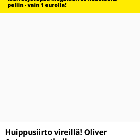
peliin - vain 1 eurolla!
Huippusiirto vireillä! Oliver