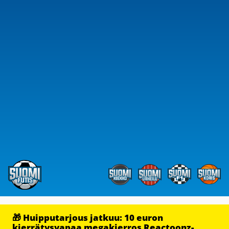
🎁 Huipputarjous jatkuu: 10 euron
kierrätysvapaa megakierros Reactoonz-