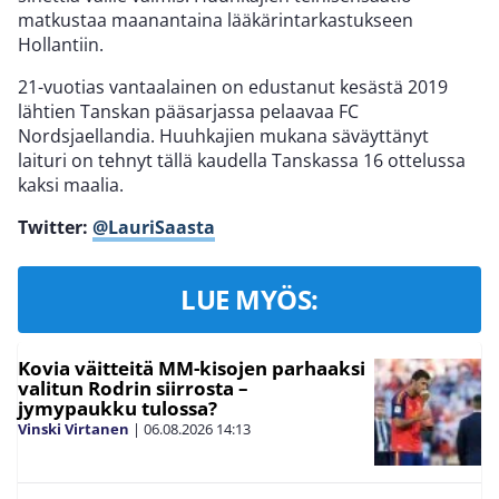
matkustaa maanantaina lääkärintarkastukseen
Hollantiin.
21-vuotias vantaalainen on edustanut kesästä 2019
lähtien Tanskan pääsarjassa pelaavaa FC
Nordsjaellandia. Huuhkajien mukana säväyttänyt
laituri on tehnyt tällä kaudella Tanskassa 16 ottelussa
kaksi maalia.
Twitter:
@LauriSaasta
LUE MYÖS:
Kovia väitteitä MM-kisojen parhaaksi
valitun Rodrin siirrosta –
jymypaukku tulossa?
Vinski Virtanen
|
06.08.2026
14:13