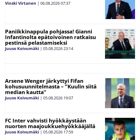
Vinski Virtanen
|
06.08.2026
07:37
Paniikkinappula pohjassa! Gianni
Infantinolta epätoivoinen ratkaisu
pestinsä pelastamiseksi
Juuso Koivumäki
|
05.08.2026
23:14
Arsene Wenger järkyttyi Fifan
kohusuunnitelmasta – ”Kuulin siitä
median kautta”
Juuso Koivumäki
|
05.08.2026
19:07
FC Inter vahvisti hyökkäystään
nuorten maajoukkuehyökkääjällä
Juuso Koivumäki
|
05.08.2026
17:59