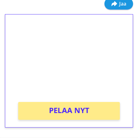
Jaa
1€ = 10€ arvosta
ilmaiskierroksia ilman
kierrätystä!
Talleta 1€
Saat heti 50 ilmaiskierrosta Tuohi 1000 -
peliin (arvo 0,20€ per kierros)!
Ei kierrätysvaatimusta!
PELAA NYT