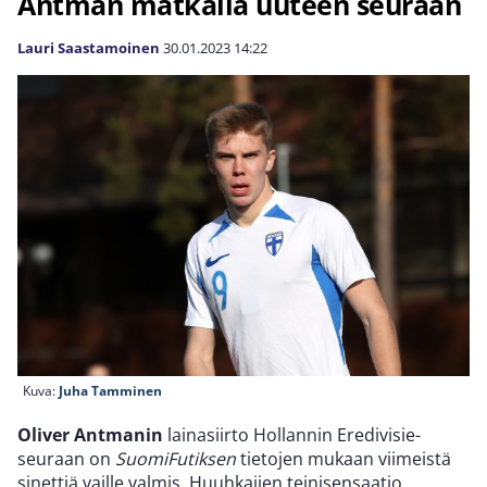
Antman matkalla uuteen seuraan
Lauri Saastamoinen
30.01.2023
14:22
Kuva:
Juha Tamminen
Oliver Antmanin
lainasiirto Hollannin Eredivisie-
seuraan on
SuomiFutiksen
tietojen mukaan viimeistä
sinettiä vaille valmis. Huuhkajien teinisensaatio