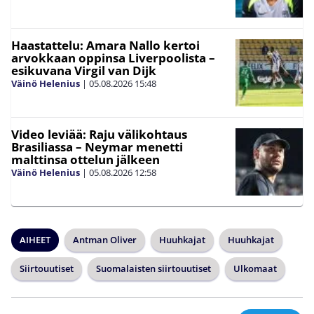
Haastattelu: Amara Nallo kertoi
arvokkaan oppinsa Liverpoolista –
esikuvana Virgil van Dijk
Väinö Helenius
|
05.08.2026
15:48
Video leviää: Raju välikohtaus
Brasiliassa – Neymar menetti
malttinsa ottelun jälkeen
Väinö Helenius
|
05.08.2026
12:58
AIHEET
Antman Oliver
Huuhkajat
Huuhkajat
Siirtouutiset
Suomalaisten siirtouutiset
Ulkomaat