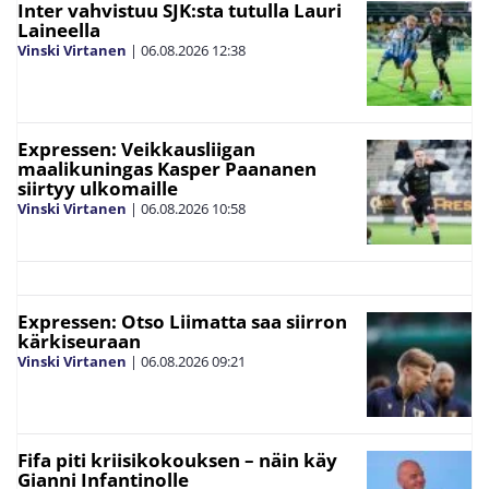
Inter vahvistuu SJK:sta tutulla Lauri
Laineella
Vinski Virtanen
|
06.08.2026
12:38
Expressen: Veikkausliigan
maalikuningas Kasper Paananen
siirtyy ulkomaille
Vinski Virtanen
|
06.08.2026
10:58
Expressen: Otso Liimatta saa siirron
kärkiseuraan
Vinski Virtanen
|
06.08.2026
09:21
Fifa piti kriisikokouksen – näin käy
Gianni Infantinolle