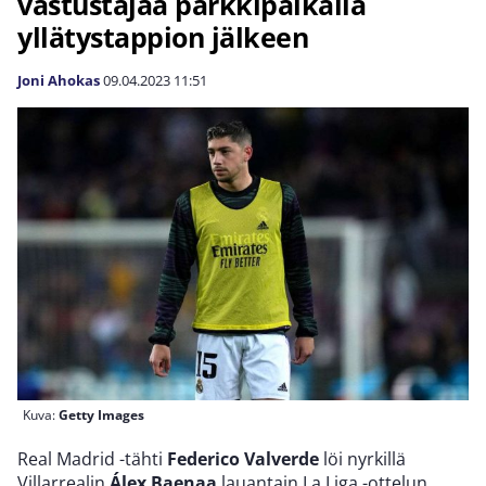
vastustajaa parkkipaikalla
yllätystappion jälkeen
Joni Ahokas
09.04.2023
11:51
Kuva:
Getty Images
Real Madrid -tähti
Federico Valverde
löi nyrkillä
Villarrealin
Álex Baenaa
lauantain La Liga -ottelun