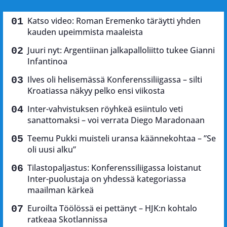
Katso video: Roman Eremenko täräytti yhden
kauden upeimmista maaleista
Juuri nyt: Argentiinan jalkapalloliitto tukee Gianni
Infantinoa
Ilves oli helisemässä Konferenssiliigassa – silti
Kroatiassa näkyy pelko ensi viikosta
Inter-vahvistuksen röyhkeä esiintulo veti
sanattomaksi – voi verrata Diego Maradonaan
Teemu Pukki muisteli uransa käännekohtaa – ”Se
oli uusi alku”
Tilastopaljastus: Konferenssiliigassa loistanut
Inter-puolustaja on yhdessä kategoriassa
maailman kärkeä
Euroilta Töölössä ei pettänyt – HJK:n kohtalo
ratkeaa Skotlannissa