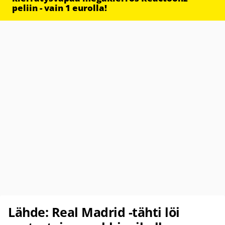
peliin - vain 1 eurolla!
Lähde: Real Madrid -tähti löi