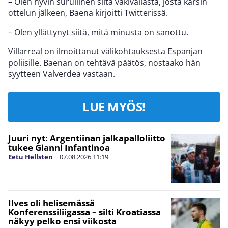
– Olen hyvin surullinen siitä väkivallasta, josta kärsin
ottelun jälkeen, Baena kirjoitti Twitterissä.
– Olen yllättynyt siitä, mitä minusta on sanottu.
Villarreal on ilmoittanut välikohtauksesta Espanjan
poliisille. Baenan on tehtävä päätös, nostaako hän
syytteen Valverdea vastaan.
LUE MYÖS!
Juuri nyt: Argentiinan jalkapalloliitto
tukee Gianni Infantinoa
Eetu Hellsten
|
07.08.2026
11:19
Ilves oli helisemässä
Konferenssiliigassa – silti Kroatiassa
näkyy pelko ensi viikosta