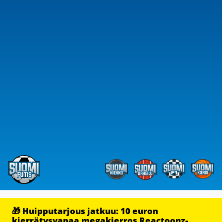
🎁 Huipputarjous jatkuu: 10 euron
kierrätysvapaa megakierros Reactoonz-