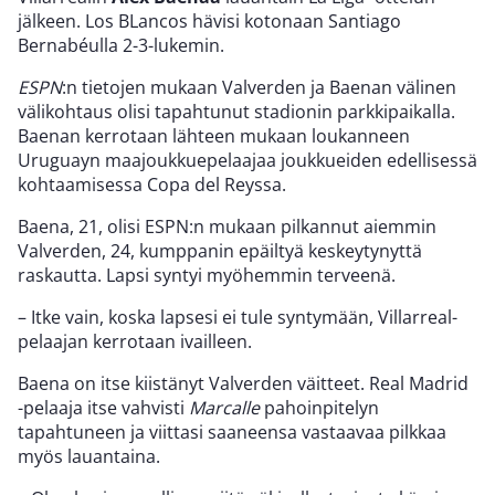
jälkeen. Los BLancos hävisi kotonaan Santiago
Bernabéulla 2-3-lukemin.
ESPN
:n tietojen mukaan Valverden ja Baenan välinen
välikohtaus olisi tapahtunut stadionin parkkipaikalla.
Baenan kerrotaan lähteen mukaan loukanneen
Uruguayn maajoukkuepelaajaa joukkueiden edellisessä
kohtaamisessa Copa del Reyssa.
Baena, 21, olisi ESPN:n mukaan pilkannut aiemmin
Valverden, 24, kumppanin epäiltyä keskeytynyttä
raskautta. Lapsi syntyi myöhemmin terveenä.
– Itke vain, koska lapsesi ei tule syntymään, Villarreal-
pelaajan kerrotaan ivailleen.
Baena on itse kiistänyt Valverden väitteet. Real Madrid
-pelaaja itse vahvisti
Marcalle
pahoinpitelyn
tapahtuneen ja viittasi saaneensa vastaavaa pilkkaa
myös lauantaina.