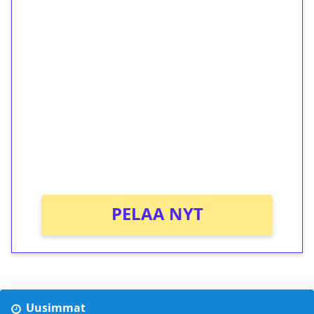
1€ = 10€ arvosta
ilmaiskierroksia ilman
kierrätystä!
Talleta 1€
Saat heti 50 ilmaiskierrosta Tuohi 1000 -
peliin (arvo 0,20€ per kierros)!
Ei kierrätysvaatimusta!
PELAA NYT
Uusimmat