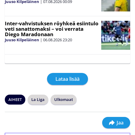
Juuso Kilpeläinen
|
07.08.2026
00:09
Inter-vahvistuksen röyhkeä esiintulo
veti sanattomaksi – voi verrata
Diego Maradonaan
Juuso Kilpeläinen
|
06.08.2026
23:20
Lataa lisää
AIHEET
La Liga
Ulkomaat
Jaa