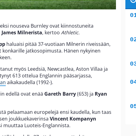
deksi nouseva Burnley ovat kiinnostuneita
a
James Milnerista
, kertoo
Athletic.
pp
haluaisi pitää 37-vuotiaan Milnerin riveissään,
t konkarille jatkosopimusta. Hänen nykyinen
lkeen.
anut myös Leedsiä, Newcastlea, Aston Villaa ja
tynyt 613 ottelua Englannin pääsarjassa,
gan
aikakaudella (1992-).
rin edellä ovat enää
Gareth Barry
(653) ja
Ryan
ästä pelaamaan europelejä ensi kaudella, kun taas
tisen joukkuekaverinsa
Vincent Kompanyn
si muuttaa Luoteis-Englannista.