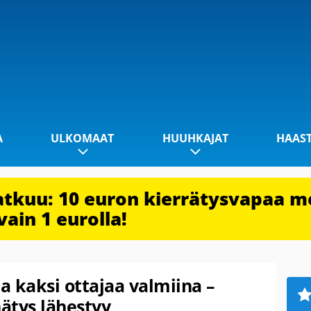
A
ULKOMAAT
HUUHKAJAT
HAAS
jatkuu: 10 euron kierrätysvapaa m
vain 1 eurolla!
la kaksi ottajaa valmiina –
nätys lähestyy