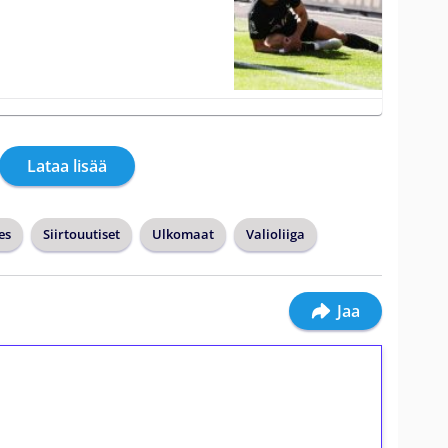
Lataa lisää
es
Siirtouutiset
Ulkomaat
Valioliiga
Jaa
ilmaiskierroksia ilman