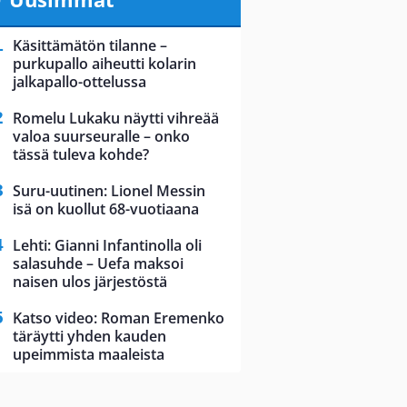
Käsittämätön tilanne –
purkupallo aiheutti kolarin
jalkapallo-ottelussa
Romelu Lukaku näytti vihreää
valoa suurseuralle – onko
tässä tuleva kohde?
Suru-uutinen: Lionel Messin
isä on kuollut 68-vuotiaana
Lehti: Gianni Infantinolla oli
salasuhde – Uefa maksoi
naisen ulos järjestöstä
Katso video: Roman Eremenko
täräytti yhden kauden
upeimmista maaleista