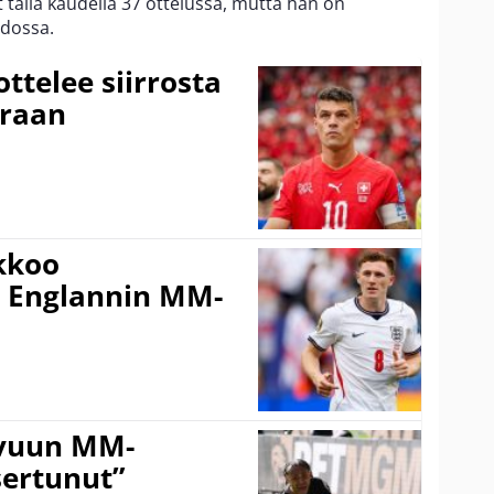
t tällä kaudella 37 ottelussa, mutta hän on
hdossa.
ttelee siirrosta
uraan
kkoo
ä Englannin MM-
sivuun MM-
sertunut”