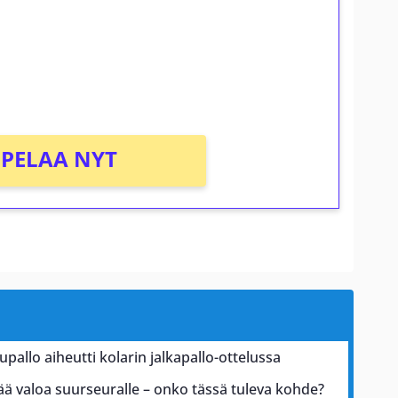
osta Tuohi 1000 -peliin (arvo 0,20€ per
PELAA NYT
pallo aiheutti kolarin jalkapallo-ottelussa
ä valoa suurseuralle – onko tässä tuleva kohde?