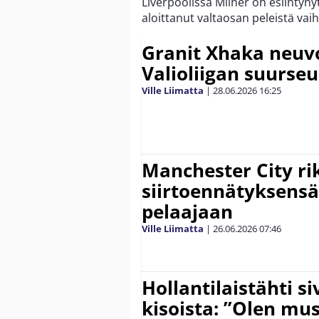
Liverpoolissa Milner on esiintyny
aloittanut valtaosan peleistä vai
Granit Xhaka neuvo
Valioliigan suurse
Ville Liimatta
|
28.06.2026
16:25
Manchester City ri
siirtoennätyksens
pelaajaan
Ville Liimatta
|
26.06.2026
07:46
Hollantilaistähti 
kisoista: ”Olen mu