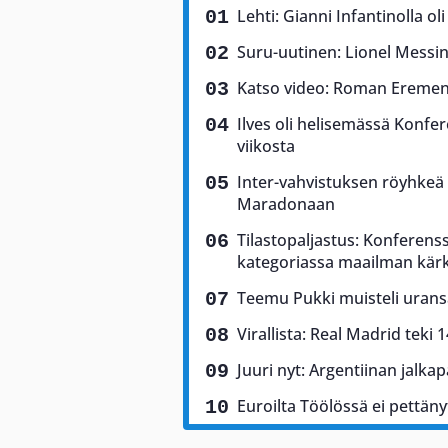
Lehti: Gianni Infantinolla o
Suru-uutinen: Lionel Messin
Katso video: Roman Eremen
Ilves oli helisemässä Konfere
viikosta
Inter-vahvistuksen röyhkeä 
Maradonaan
Tilastopaljastus: Konferenss
kategoriassa maailman kär
Teemu Pukki muisteli uransa
Virallista: Real Madrid teki 
Juuri nyt: Argentiinan jalkap
Euroilta Töölössä ei pettäny