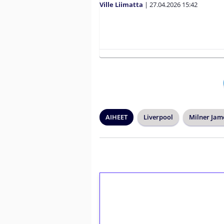
Ville Liimatta
|
27.04.2026
15:42
AIHEET
Liverpool
Milner Jam
1€ = 10€ arvosta 
kierrätystä!