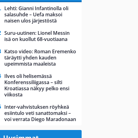
Lehti: Gianni Infantinolla oli
salasuhde – Uefa maksoi
naisen ulos järjestöstä
Suru-uutinen: Lionel Messin
isä on kuollut 68-vuotiaana
Katso video: Roman Eremenko
täräytti yhden kauden
upeimmista maaleista
Ilves oli helisemässä
Konferenssiliigassa – silti
Kroatiassa näkyy pelko ensi
viikosta
Inter-vahvistuksen röyhkeä
esiintulo veti sanattomaksi –
voi verrata Diego Maradonaan
Uusimmat