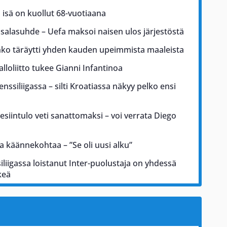
 isä on kuollut 68-vuotiaana
li salasuhde – Uefa maksoi naisen ulos järjestöstä
ko täräytti yhden kauden upeimmista maaleista
alloliitto tukee Gianni Infantinoa
nssiliigassa – silti Kroatiassa näkyy pelko ensi
esiintulo veti sanattomaksi – voi verrata Diego
 käännekohtaa – ”Se oli uusi alku”
iliigassa loistanut Inter-puolustaja on yhdessä
keä