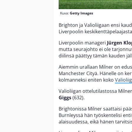
Kuva:
Getty Images
Brighton ja Valioliigaan ensi kau
Liverpoolin keskikenttäpelaajast
Liverpoolin manageri
Jürgen Klo
mutta seurajohto ei ole tarjonnu
diilinsä päättyy tämän kauden jä
Aiemmin urallaan Milner on edust
Manchester Cityä. Hänelle on ker
kolmanneksi eniten koko
Valiolii
Valioliigan ottelutilastossa Milne
Giggs
(632).
Brightonissa Milner saattaisi pä
Burnleyssä hän työskentelisi en
alaisuudessa, eikä hänen tarvitsi