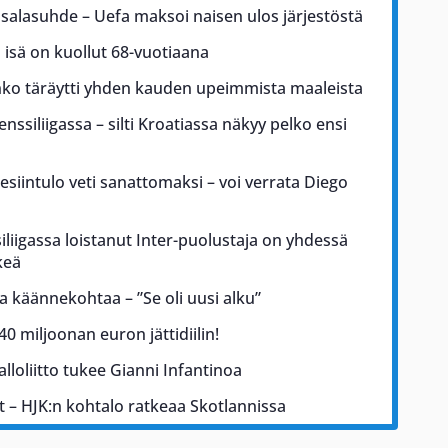
li salasuhde – Uefa maksoi naisen ulos järjestöstä
 isä on kuollut 68-vuotiaana
ko täräytti yhden kauden upeimmista maaleista
nssiliigassa – silti Kroatiassa näkyy pelko ensi
esiintulo veti sanattomaksi – voi verrata Diego
iliigassa loistanut Inter-puolustaja on yhdessä
keä
 käännekohtaa – ”Se oli uusi alku”
140 miljoonan euron jättidiilin!
alloliitto tukee Gianni Infantinoa
t – HJK:n kohtalo ratkeaa Skotlannissa