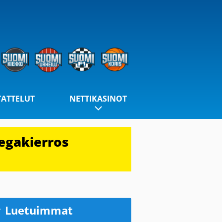
TATTELUT
NETTIKASINOT
egakierros
Luetuimmat