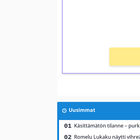
Talleta 1€
Saat heti 50 ilmaiskierr
kierros)!
Ei kierrätysvaatimusta!
Uusimmat
Käsittämätön tilanne – purku
Romelu Lukaku näytti vihreä