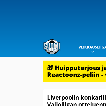
VEIKKAUSLIIG
🎁 Huipputarjous 
Reactoonz-peliin - 
Liverpoolin konkaril
Valioliigan otteluen