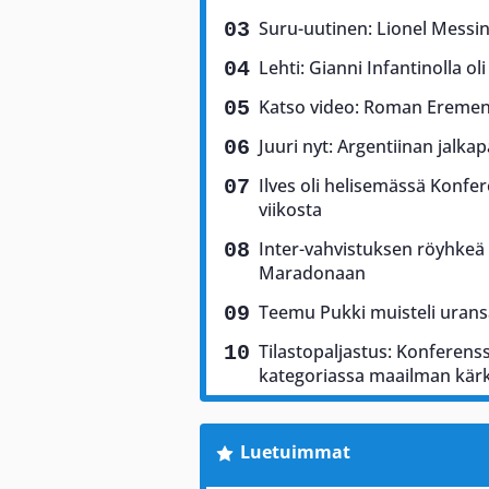
Suru-uutinen: Lionel Messin
Lehti: Gianni Infantinolla o
Katso video: Roman Eremen
Juuri nyt: Argentiinan jalkap
Ilves oli helisemässä Konfere
viikosta
Inter-vahvistuksen röyhkeä 
Maradonaan
Teemu Pukki muisteli uransa
Tilastopaljastus: Konferenss
kategoriassa maailman kär
Luetuimmat