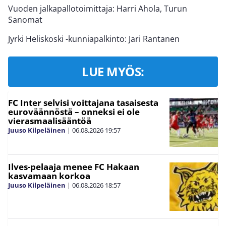
Vuoden jalkapallotoimittaja: Harri Ahola, Turun
Sanomat
Jyrki Heliskoski -kunniapalkinto: Jari Rantanen
LUE MYÖS:
FC Inter selvisi voittajana tasaisesta
euroväännöstä – onneksi ei ole
vierasmaalisääntöä
Juuso Kilpeläinen
|
06.08.2026
19:57
Ilves-pelaaja menee FC Hakaan
kasvamaan korkoa
Juuso Kilpeläinen
|
06.08.2026
18:57