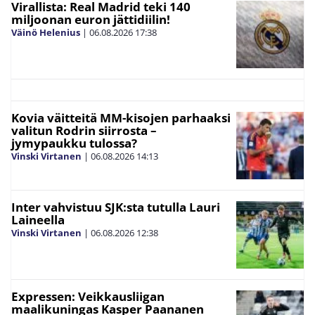
Virallista: Real Madrid teki 140
miljoonan euron jättidiilin!
Väinö Helenius
|
06.08.2026
17:38
Kovia väitteitä MM-kisojen parhaaksi
valitun Rodrin siirrosta –
jymypaukku tulossa?
Vinski Virtanen
|
06.08.2026
14:13
Inter vahvistuu SJK:sta tutulla Lauri
Laineella
Vinski Virtanen
|
06.08.2026
12:38
Expressen: Veikkausliigan
maalikuningas Kasper Paananen