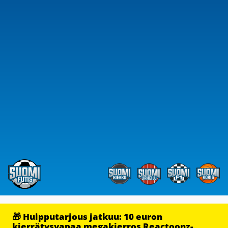
🎁 Huipputarjous jatkuu: 10 euron
kierrätysvapaa megakierros Reactoonz-