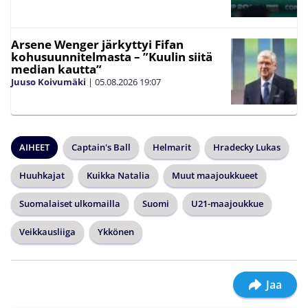
Arsene Wenger järkyttyi Fifan
kohusuunnitelmasta – ”Kuulin siitä
median kautta”
Juuso Koivumäki
|
05.08.2026
19:07
AIHEET
Captain's Ball
Helmarit
Hradecky Lukas
Huuhkajat
Kuikka Natalia
Muut maajoukkueet
Suomalaiset ulkomailla
Suomi
U21-maajoukkue
Veikkausliiga
Ykkönen
Jaa