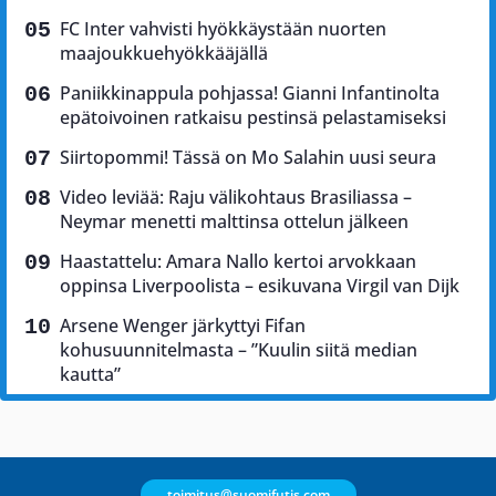
FC Inter vahvisti hyökkäystään nuorten
maajoukkuehyökkääjällä
Paniikkinappula pohjassa! Gianni Infantinolta
epätoivoinen ratkaisu pestinsä pelastamiseksi
Siirtopommi! Tässä on Mo Salahin uusi seura
Video leviää: Raju välikohtaus Brasiliassa –
Neymar menetti malttinsa ottelun jälkeen
Haastattelu: Amara Nallo kertoi arvokkaan
oppinsa Liverpoolista – esikuvana Virgil van Dijk
Arsene Wenger järkyttyi Fifan
kohusuunnitelmasta – ”Kuulin siitä median
kautta”
toimitus@suomifutis.com