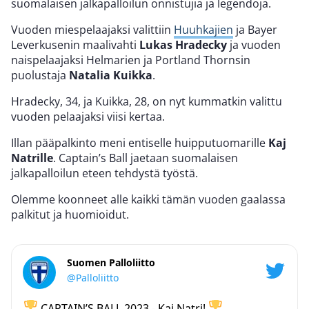
suomalaisen jalkapalloilun onnistujia ja legendoja.
Vuoden miespelaajaksi valittiin
Huuhkajien
ja Bayer
Leverkusenin maalivahti
Lukas Hradecky
ja vuoden
naispelaajaksi Helmarien ja Portland Thornsin
puolustaja
Natalia Kuikka
.
Hradecky, 34, ja Kuikka, 28, on nyt kummatkin valittu
vuoden pelaajaksi viisi kertaa.
Illan pääpalkinto meni entiselle huipputuomarille
Kaj
Natrille
. Captain’s Ball jaetaan suomalaisen
jalkapalloilun eteen tehdystä työstä.
Olemme koonneet alle kaikki tämän vuoden gaalassa
palkitut ja huomioidut.
Suomen Palloliitto
@Palloliitto
CAPTAIN’S BALL 2023 - Kaj Natri!