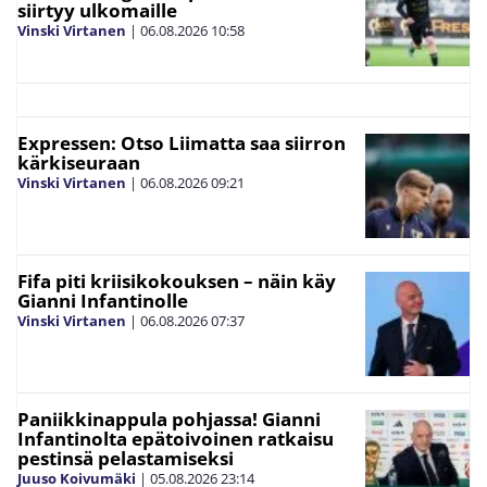
siirtyy ulkomaille
Vinski Virtanen
|
06.08.2026
10:58
Expressen: Otso Liimatta saa siirron
kärkiseuraan
Vinski Virtanen
|
06.08.2026
09:21
Fifa piti kriisikokouksen – näin käy
Gianni Infantinolle
Vinski Virtanen
|
06.08.2026
07:37
Paniikkinappula pohjassa! Gianni
Infantinolta epätoivoinen ratkaisu
pestinsä pelastamiseksi
Juuso Koivumäki
|
05.08.2026
23:14