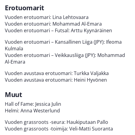
Erotuomarit
Vuoden erotuomari: Lina Lehtovaara
Vuoden erotuomari: Mohammad Al-Emara
Vuoden erotuomari – Futsal: Arttu Kyynäräinen
Vuoden erotuomari – Kansallinen Liiga (JPY): Ifeoma
Kulmala
Vuoden erotuomari – Veikkausliiga (JPY): Mohammad
Al-Emara
Vuoden avustava erotuomari: Turkka Valjakka
Vuoden avustava erotuomari: Heini Hyvönen
Muut
Hall of Fame: Jessica Julin
Helmi: Anna Westerlund
Vuoden grassroots -seura: Haukiputaan Pallo
Vuoden grassroots -toimija: Veli-Matti Suoranta