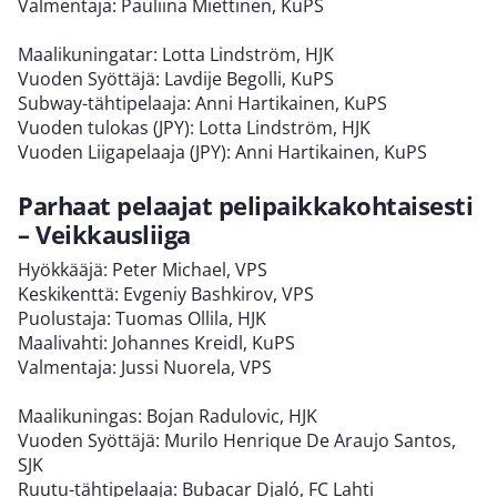
Valmentaja: Pauliina Miettinen, KuPS
Maalikuningatar: Lotta Lindström, HJK
Vuoden Syöttäjä: Lavdije Begolli, KuPS
Subway-tähtipelaaja: Anni Hartikainen, KuPS
Vuoden tulokas (JPY): Lotta Lindström, HJK
Vuoden Liigapelaaja (JPY): Anni Hartikainen, KuPS
Parhaat pelaajat pelipaikkakohtaisesti
– Veikkausliiga
Hyökkääjä: Peter Michael, VPS
Keskikenttä: Evgeniy Bashkirov, VPS
Puolustaja: Tuomas Ollila, HJK
Maalivahti: Johannes Kreidl, KuPS
Valmentaja: Jussi Nuorela, VPS
Maalikuningas: Bojan Radulovic, HJK
Vuoden Syöttäjä: Murilo Henrique De Araujo Santos,
SJK
Ruutu-tähtipelaaja: Bubacar Djaló, FC Lahti