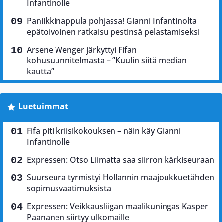
Infantinolle
Paniikkinappula pohjassa! Gianni Infantinolta
epätoivoinen ratkaisu pestinsä pelastamiseksi
Arsene Wenger järkyttyi Fifan
kohusuunnitelmasta – ”Kuulin siitä median
kautta”
Luetuimmat
Fifa piti kriisikokouksen – näin käy Gianni
Infantinolle
Expressen: Otso Liimatta saa siirron kärkiseuraan
Suurseura tyrmistyi Hollannin maajoukkuetähden
sopimusvaatimuksista
Expressen: Veikkausliigan maalikuningas Kasper
Paananen siirtyy ulkomaille