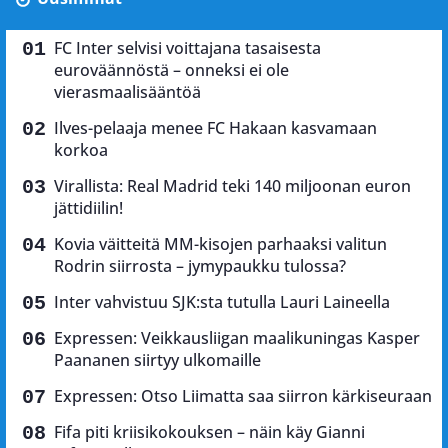
FC Inter selvisi voittajana tasaisesta
euroväännöstä – onneksi ei ole
vierasmaalisääntöä
Ilves-pelaaja menee FC Hakaan kasvamaan
korkoa
Virallista: Real Madrid teki 140 miljoonan euron
jättidiilin!
Kovia väitteitä MM-kisojen parhaaksi valitun
Rodrin siirrosta – jymypaukku tulossa?
Inter vahvistuu SJK:sta tutulla Lauri Laineella
Expressen: Veikkausliigan maalikuningas Kasper
Paananen siirtyy ulkomaille
Expressen: Otso Liimatta saa siirron kärkiseuraan
Fifa piti kriisikokouksen – näin käy Gianni