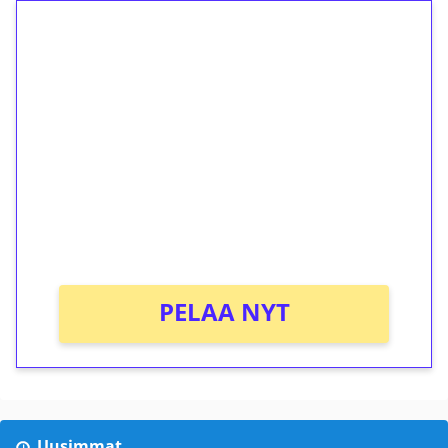
1€ = 10€ arvosta
ilmaiskierroksia ilman
kierrätystä!
Talleta 1€
Saat heti 50 ilmaiskierrosta Tuohi 1000 -
peliin (arvo 0,20€ per kierros)!
Ei kierrätysvaatimusta!
PELAA NYT
Uusimmat