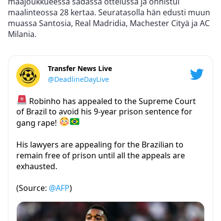
maajoukkueessa sadassa ottelussa ja onnistui
maalinteossa 28 kertaa. Seuratasolla hän edusti muun
muassa Santosia, Real Madridia, Machester Cityä ja AC
Milania.
Transfer News Live
@DeadlineDayLive
Robinho has appealed to the Supreme Court
of Brazil to avoid his 9-year prison sentence for
gang rape!
His lawyers are appealing for the Brazilian to
remain free of prison until all the appeals are
exhausted.
(Source:
@AFP
)