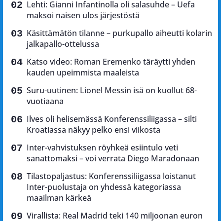
Lehti: Gianni Infantinolla oli salasuhde – Uefa
maksoi naisen ulos järjestöstä
Käsittämätön tilanne – purkupallo aiheutti kolarin
jalkapallo-ottelussa
Katso video: Roman Eremenko täräytti yhden
kauden upeimmista maaleista
Suru-uutinen: Lionel Messin isä on kuollut 68-
vuotiaana
Ilves oli helisemässä Konferenssiliigassa – silti
Kroatiassa näkyy pelko ensi viikosta
Inter-vahvistuksen röyhkeä esiintulo veti
sanattomaksi – voi verrata Diego Maradonaan
Tilastopaljastus: Konferenssiliigassa loistanut
Inter-puolustaja on yhdessä kategoriassa
maailman kärkeä
Virallista: Real Madrid teki 140 miljoonan euron