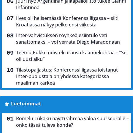
Juuri nyt: Argentiinan jalkapalloliitto tukee Gianni
Infantinoa
Ilves oli helisemässä Konferenssiliigassa – silti
Kroatiassa näkyy pelko ensi viikosta
Inter-vahvistuksen röyhkeä esiintulo veti
sanattomaksi – voi verrata Diego Maradonaan
Teemu Pukki muisteli uransa käännekohtaa – ”Se
oli uusi alku”
Tilastopaljastus: Konferenssiliigassa loistanut
Inter-puolustaja on yhdessä kategoriassa
maailman kärkeä
Luetuimmat
Romelu Lukaku näytti vihreää valoa suurseuralle –
onko tässä tuleva kohde?