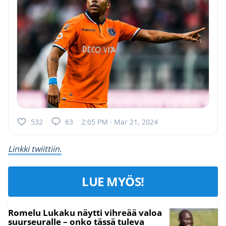
532
63
2:05 PM · Mar 21, 2024
Linkki twiittiin.
LUE MYÖS!
Romelu Lukaku näytti vihreää valoa
suurseuralle – onko tässä tuleva