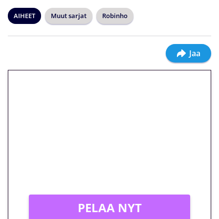
AIHEET
Muut sarjat
Robinho
Jaa
🎁 Huipputarjous jatkuu: 10
euron kierrätysvapaa
megakierros Reactoonz-
peliin – vain 1 eurolla!
Peli: Reactoonz
Vain uusille asiakkaille!
PELAA NYT