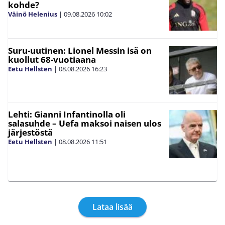
kohde?
Väinö Helenius
|
09.08.2026
10:02
Suru-uutinen: Lionel Messin isä on
kuollut 68-vuotiaana
Eetu Hellsten
|
08.08.2026
16:23
Lehti: Gianni Infantinolla oli
salasuhde – Uefa maksoi naisen ulos
järjestöstä
Eetu Hellsten
|
08.08.2026
11:51
Lataa lisää