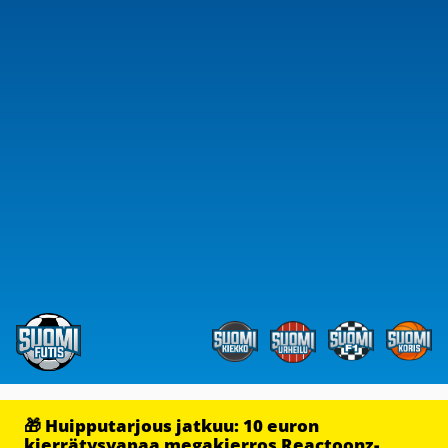
🎁 Huipputarjous jatkuu: 10 euron
kierrätysvapaa megakierros Reactoonz-