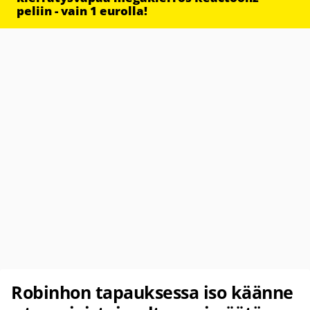
peliin - vain 1 eurolla!
Robinhon tapauksessa iso käänne