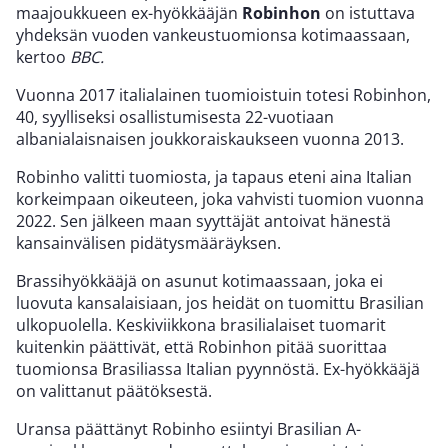
maajoukkueen ex-hyökkääjän
Robinhon
on istuttava
yhdeksän vuoden vankeustuomionsa kotimaassaan,
kertoo
BBC.
Vuonna 2017 italialainen tuomioistuin totesi Robinhon,
40, syylliseksi osallistumisesta 22-vuotiaan
albanialaisnaisen joukkoraiskaukseen vuonna 2013.
Robinho valitti tuomiosta, ja tapaus eteni aina Italian
korkeimpaan oikeuteen, joka vahvisti tuomion vuonna
2022. Sen jälkeen maan syyttäjät antoivat hänestä
kansainvälisen pidätysmääräyksen.
Brassihyökkääjä on asunut kotimaassaan, joka ei
luovuta kansalaisiaan, jos heidät on tuomittu Brasilian
ulkopuolella. Keskiviikkona brasilialaiset tuomarit
kuitenkin päättivät, että Robinhon pitää suorittaa
tuomionsa Brasiliassa Italian pyynnöstä. Ex-hyökkääjä
on valittanut päätöksestä.
Uransa päättänyt Robinho esiintyi Brasilian A-