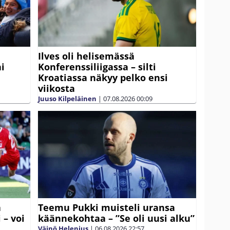
Ilves oli helisemässä
ni
Konferenssiliigassa – silti
Kroatiassa näkyy pelko ensi
viikosta
Juuso Kilpeläinen
|
07.08.2026
00:09
ä
Teemu Pukki muisteli uransa
 – voi
käännekohtaa – ”Se oli uusi alku”
Väinö Helenius
|
06.08.2026
22:57