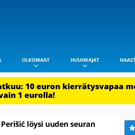
A
ULKOMAAT
HUUHKAJAT
HAAS
jatkuu: 10 euron kierrätysvapaa m
vain 1 eurolla!
 Perišić löysi uuden seuran