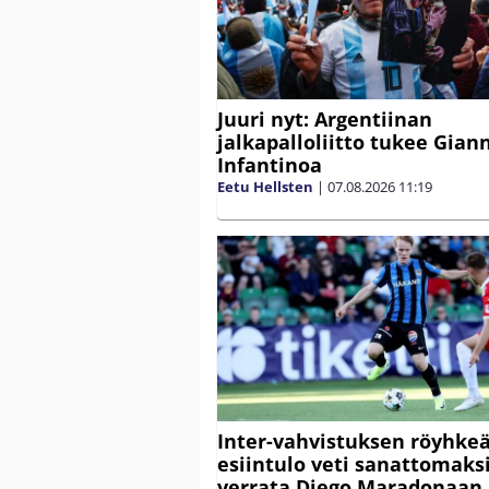
Juuri nyt: Argentiinan
jalkapalloliitto tukee Gian
Infantinoa
Eetu Hellsten
|
07.08.2026
11:19
Inter-vahvistuksen röyhke
esiintulo veti sanattomaksi
verrata Diego Maradonaan