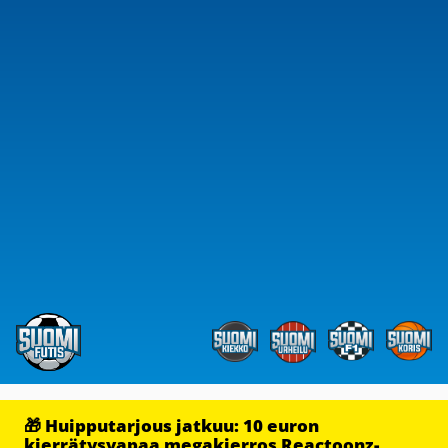
🎁 Huipputarjous jatkuu: 10 euron
kierrätysvapaa megakierros Reactoonz-