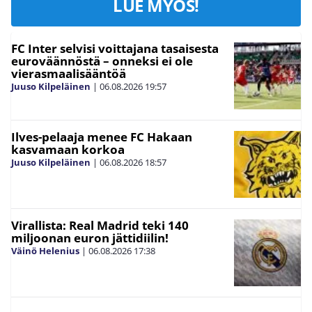
LUE MYÖS!
FC Inter selvisi voittajana tasaisesta
euroväännöstä – onneksi ei ole
vierasmaalisääntöä
Juuso Kilpeläinen
|
06.08.2026
19:57
Ilves-pelaaja menee FC Hakaan
kasvamaan korkoa
Juuso Kilpeläinen
|
06.08.2026
18:57
Virallista: Real Madrid teki 140
miljoonan euron jättidiilin!
Väinö Helenius
|
06.08.2026
17:38