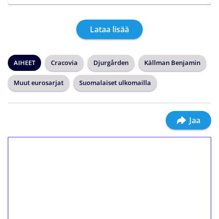
Lataa lisää
AIHEET
Cracovia
Djurgården
Källman Benjamin
Muut eurosarjat
Suomalaiset ulkomailla
Jaa
1€ = 10€ arvosta
ilmaiskierroksia ilman
kierrätystä!
Talleta 1€