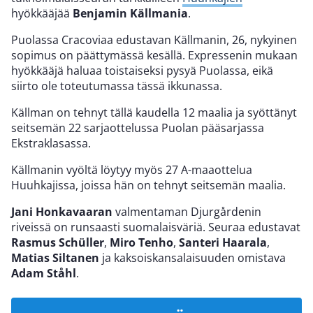
hyökkääjää
Benjamin Källmania
.
Puolassa Cracoviaa edustavan Källmanin, 26, nykyinen
sopimus on päättymässä kesällä. Expressenin mukaan
hyökkääjä haluaa toistaiseksi pysyä Puolassa, eikä
siirto ole toteutumassa tässä ikkunassa.
Källman on tehnyt tällä kaudella 12 maalia ja syöttänyt
seitsemän 22 sarjaottelussa Puolan pääsarjassa
Ekstraklasassa.
Källmanin vyöltä löytyy myös 27 A-maaottelua
Huuhkajissa, joissa hän on tehnyt seitsemän maalia.
Jani Honkavaaran
valmentaman Djurgårdenin
riveissä on runsaasti suomalaisväriä. Seuraa edustavat
Rasmus Schüller
,
Miro Tenho
,
Santeri Haarala
,
Matias Siltanen
ja kaksoiskansalaisuuden omistava
Adam Ståhl
.