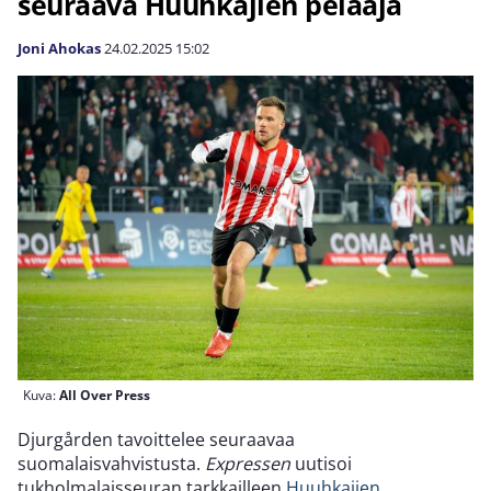
seuraava Huuhkajien pelaaja
Joni Ahokas
24.02.2025
15:02
Kuva:
All Over Press
Djurgården tavoittelee seuraavaa
suomalaisvahvistusta.
Expressen
uutisoi
tukholmalaisseuran tarkkailleen
Huuhkajien