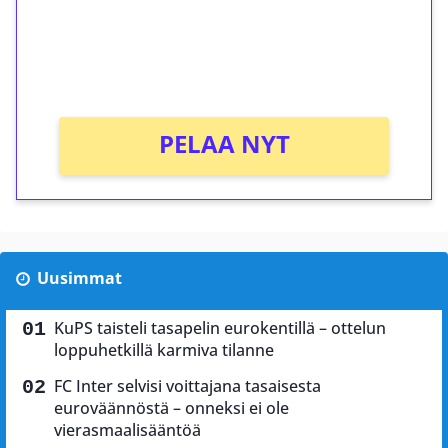
Saat heti 50 ilmaiskierrosta Tuohi 1000 -
peliin (arvo 0,20€ per kierros)!
Ei kierrätysvaatimusta!
PELAA NYT
Uusimmat
KuPS taisteli tasapelin eurokentillä – ottelun
loppuhetkillä karmiva tilanne
FC Inter selvisi voittajana tasaisesta
euroväännöstä – onneksi ei ole
vierasmaalisääntöä