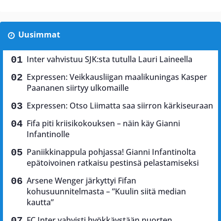
Uusimmat
Inter vahvistuu SJK:sta tutulla Lauri Laineella
Expressen: Veikkausliigan maalikuningas Kasper
Paananen siirtyy ulkomaille
Expressen: Otso Liimatta saa siirron kärkiseuraan
Fifa piti kriisikokouksen – näin käy Gianni
Infantinolle
Paniikkinappula pohjassa! Gianni Infantinolta
epätoivoinen ratkaisu pestinsä pelastamiseksi
Arsene Wenger järkyttyi Fifan
kohusuunnitelmasta – ”Kuulin siitä median
kautta”
FC Inter vahvisti hyökkäystään nuorten