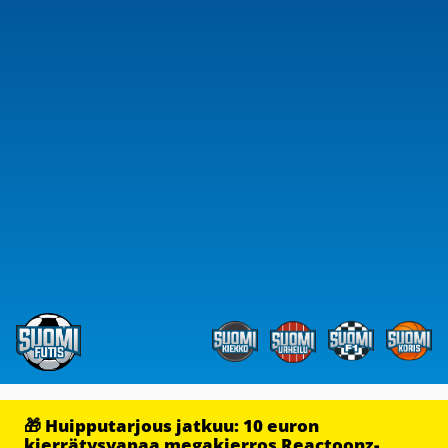
🎁 Huipputarjous jatkuu: 10 euron
kierrätysvapaa megakierros Reactoonz-