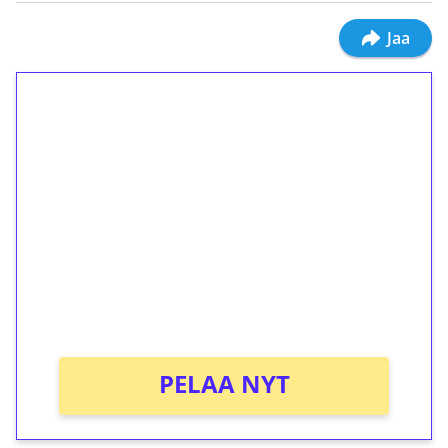
Jaa
1€ = 10€ arvosta
ilmaiskierroksia ilman
kierrätystä!
Talleta 1€
Saat heti 50 ilmaiskierrosta Tuohi 1000 -
peliin (arvo 0,20€ per kierros)!
Ei kierrätysvaatimusta!
PELAA NYT