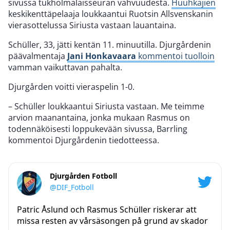
sivussa tukholmalaisseuran vahvuudesta.
Huuhkajien
keskikenttäpelaaja loukkaantui Ruotsin Allsvenskanin
vierasottelussa Siriusta vastaan lauantaina.
Schüller, 33, jätti kentän 11. minuutilla. Djurgårdenin
päävalmentaja
Jani Honkavaara
kommentoi tuolloin
vamman vaikuttavan pahalta.
Djurgården voitti vieraspelin 1-0.
– Schüller loukkaantui Siriusta vastaan. Me teimme
arvion maanantaina, jonka mukaan Rasmus on
todennäköisesti loppukevään sivussa, Barrling
kommentoi Djurgårdenin tiedotteessa.
Djurgården Fotboll
@DIF_Fotboll
Patric Åslund och Rasmus Schüller riskerar att
missa resten av vårsäsongen på grund av skador