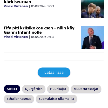
kärkiseuraan
Vinski Virtanen
|
06.08.2026
09:21
Fifa piti kriisikokouksen – näin käy
Gianni Infantinolle
Vinski Virtanen
|
06.08.2026
07:37
Lataa lisää
AIHEET
Djurgården
Huuhkajat
Muut eurosarjat
Schuller Rasmus
Suomalaiset ulkomailla