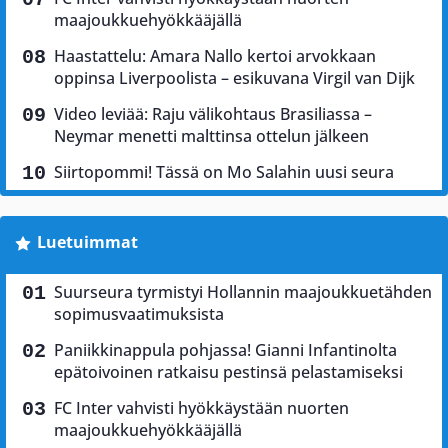
maajoukkuehyökkääjällä
Haastattelu: Amara Nallo kertoi arvokkaan
oppinsa Liverpoolista – esikuvana Virgil van Dijk
Video leviää: Raju välikohtaus Brasiliassa –
Neymar menetti malttinsa ottelun jälkeen
Siirtopommi! Tässä on Mo Salahin uusi seura
Luetuimmat
Suurseura tyrmistyi Hollannin maajoukkuetähden
sopimusvaatimuksista
Paniikkinappula pohjassa! Gianni Infantinolta
epätoivoinen ratkaisu pestinsä pelastamiseksi
FC Inter vahvisti hyökkäystään nuorten
maajoukkuehyökkääjällä