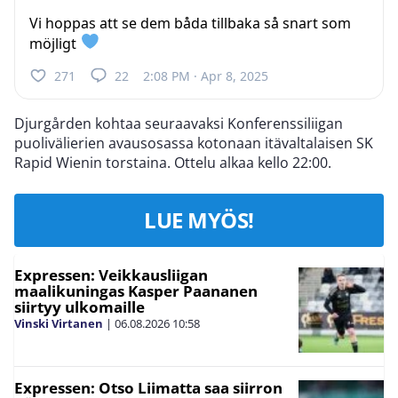
Vi hoppas att se dem båda tillbaka så snart som
möjligt
271
22
2:08 PM · Apr 8, 2025
Djurgården kohtaa seuraavaksi Konferenssiliigan
puolivälierien avausosassa kotonaan itävaltalaisen SK
Rapid Wienin torstaina. Ottelu alkaa kello 22:00.
LUE MYÖS!
Expressen: Veikkausliigan
maalikuningas Kasper Paananen
siirtyy ulkomaille
Vinski Virtanen
|
06.08.2026
10:58
Expressen: Otso Liimatta saa siirron