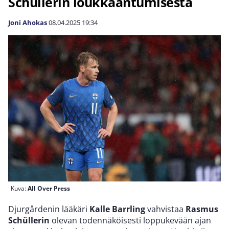
Schüllerin loukkaantumisesta
Joni Ahokas
08.04.2025
19:34
Kuva:
All Over Press
Djurgårdenin lääkäri
Kalle Barrling
vahvistaa
Rasmus
Schüllerin
olevan todennäköisesti loppukevään ajan