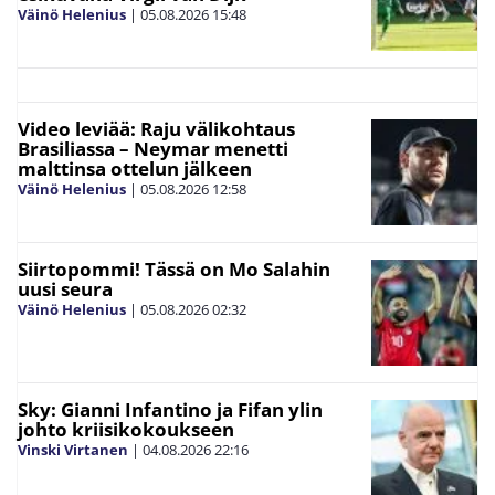
Väinö Helenius
|
05.08.2026
15:48
Video leviää: Raju välikohtaus
Brasiliassa – Neymar menetti
malttinsa ottelun jälkeen
Väinö Helenius
|
05.08.2026
12:58
Siirtopommi! Tässä on Mo Salahin
uusi seura
Väinö Helenius
|
05.08.2026
02:32
Sky: Gianni Infantino ja Fifan ylin
johto kriisikokoukseen
Vinski Virtanen
|
04.08.2026
22:16