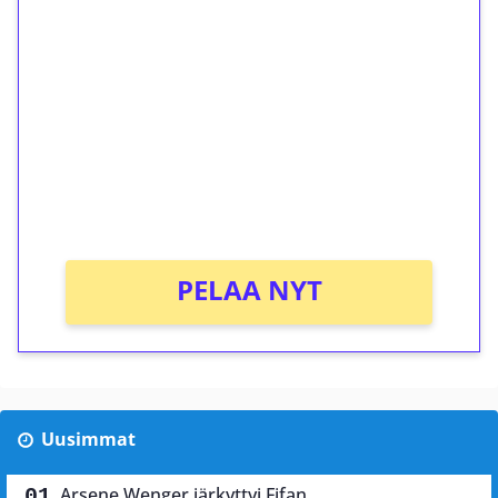
ilmaiskierroksia ilman
kierrätystä!
Talleta 1€
Saat heti 50 ilmaiskierrosta Tuohi 1000 -
peliin (arvo 0,20€ per kierros)!
Ei kierrätysvaatimusta!
PELAA NYT
Uusimmat
Arsene Wenger järkyttyi Fifan