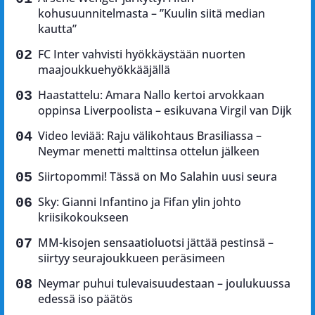
kohusuunnitelmasta – ”Kuulin siitä median
kautta”
FC Inter vahvisti hyökkäystään nuorten
maajoukkuehyökkääjällä
Haastattelu: Amara Nallo kertoi arvokkaan
oppinsa Liverpoolista – esikuvana Virgil van Dijk
Video leviää: Raju välikohtaus Brasiliassa –
Neymar menetti malttinsa ottelun jälkeen
Siirtopommi! Tässä on Mo Salahin uusi seura
Sky: Gianni Infantino ja Fifan ylin johto
kriisikokoukseen
MM-kisojen sensaatioluotsi jättää pestinsä –
siirtyy seurajoukkueen peräsimeen
Neymar puhui tulevaisuudestaan – joulukuussa
edessä iso päätös