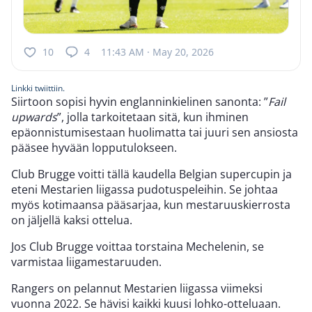
10
4
11:43 AM · May 20, 2026
Linkki twiittiin.
Siirtoon sopisi hyvin englanninkielinen sanonta: ”
Fail
upwards
”, jolla tarkoitetaan sitä, kun ihminen
epäonnistumisestaan huolimatta tai juuri sen ansiosta
pääsee hyvään lopputulokseen.
Club Brugge voitti tällä kaudella Belgian supercupin ja
eteni Mestarien liigassa pudotuspeleihin. Se johtaa
myös kotimaansa pääsarjaa, kun mestaruuskierrosta
on jäljellä kaksi ottelua.
Jos Club Brugge voittaa torstaina Mechelenin, se
varmistaa liigamestaruuden.
Rangers on pelannut Mestarien liigassa viimeksi
vuonna 2022. Se hävisi kaikki kuusi lohko-otteluaan.