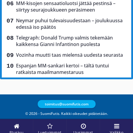
MM-kisojen sensaatioluotsi jättää pestinsä –
siirtyy seurajoukkueen peräsimeen
Neymar puhui tulevaisuudestaan – joulukuussa
edessä iso päätös
Telegraph: Donald Trump valmis tekemään
kaikkensa Gianni Infantinon puolesta
Vozinha muutti taas mielensä uudesta seurasta
Espanjan MM-sankari kertoi – tältä tuntui
ratkaista maailmanmestaruus
toimitus@suomifutis.com
© 2026 - SuomiFutis. Kaikki oikeudet pidätetään.
Etusivu
Luetuimmat
Uusimmat
Valikko