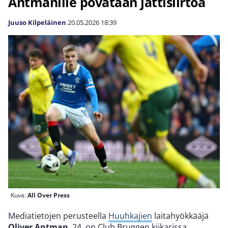
Antmanille povataan jättisiirtoa
Juuso Kilpeläinen
20.05.2026
18:39
Kuva:
All Over Press
Mediatietojen perusteella
Huuhkajien
laitahyökkääjä
Oliver Antman
, 24, on Club Bruggen kiikarissa.