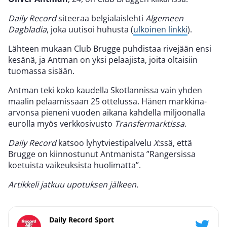
Daily Record
siteeraa belgialaislehti
Algemeen
Dagbladia
, joka uutisoi huhusta (
ulkoinen linkki
).
Lähteen mukaan Club Brugge puhdistaa rivejään ensi
kesänä, ja Antman on yksi pelaajista, joita oltaisiin
tuomassa sisään.
Antman teki koko kaudella Skotlannissa vain yhden
maalin pelaamissaan 25 ottelussa. Hänen markkina-
arvonsa pieneni vuoden aikana kahdella miljoonalla
eurolla myös verkkosivusto
Transfermarktissa
.
Daily Record
katsoo lyhytviestipalvelu
X
:ssä, että
Brugge on kiinnostunut Antmanista ”Rangersissa
koetuista vaikeuksista huolimatta”.
Artikkeli jatkuu upotuksen jälkeen.
Daily Record Sport