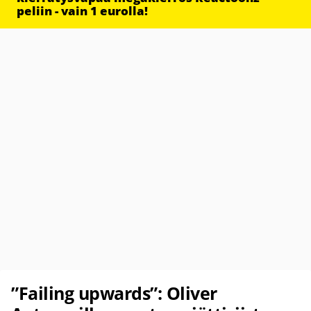
peliin - vain 1 eurolla!
”Failing upwards”: Oliver