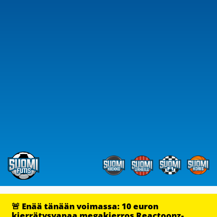
🚨 Enää tänään voimassa: 10 euron
kierrätysvapaa megakierros Reactoonz-