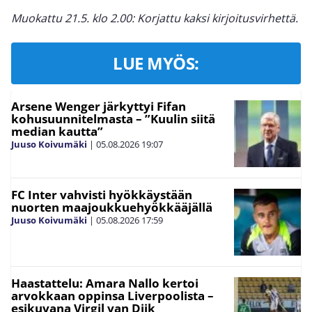
Muokattu 21.5. klo 2.00: Korjattu kaksi kirjoitusvirhettä.
LUE MYÖS:
Arsene Wenger järkyttyi Fifan
kohusuunnitelmasta – ”Kuulin siitä
median kautta”
Juuso Koivumäki
|
05.08.2026
19:07
FC Inter vahvisti hyökkäystään
nuorten maajoukkuehyökkääjällä
Juuso Koivumäki
|
05.08.2026
17:59
Haastattelu: Amara Nallo kertoi
arvokkaan oppinsa Liverpoolista –
esikuvana Virgil van Dijk