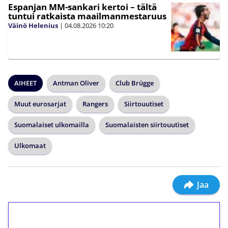
Espanjan MM-sankari kertoi – tältä
tuntui ratkaista maailmanmestaruus
Väinö Helenius
|
04.08.2026
10:20
AIHEET
Antman Oliver
Club Brügge
Muut eurosarjat
Rangers
Siirtouutiset
Suomalaiset ulkomailla
Suomalaisten siirtouutiset
Ulkomaat
Jaa
1€ = 10€ arvosta