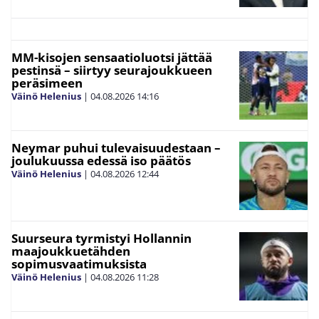
MM-kisojen sensaatioluotsi jättää
pestinsä – siirtyy seurajoukkueen
peräsimeen
Väinö Helenius
|
04.08.2026
14:16
Neymar puhui tulevaisuudestaan –
joulukuussa edessä iso päätös
Väinö Helenius
|
04.08.2026
12:44
Suurseura tyrmistyi Hollannin
maajoukkuetähden
sopimusvaatimuksista
Väinö Helenius
|
04.08.2026
11:28