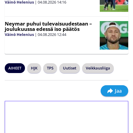
Väinö Helenius
|
04.08.2026
14:16
Neymar puhui tulevaisuudestaan –
joulukuussa edessä iso päätös
Väinö Helenius
|
04.08.2026
12:44
AIHEET
HJK
TPS
Uutiset
Veikkausliiga
Jaa
1€ = 10€ arvosta
ilmaiskierroksia ilman
kierrätystä!