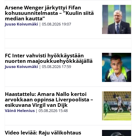
Arsene Wenger järkyttyi Fifan
kohusuunnitelmasta – ”Kuulin siitä
median kautta”
Juuso Koivumäki
|
05.08.2026
19:07
FC Inter vahvisti hyökkäystään
nuorten maajoukkuehyökkääjällä
Juuso Koivumäki
|
05.08.2026
17:59
Haastattelu: Amara Nallo kertoi
arvokkaan oppinsa Liverpoolista –
esikuvana Virgil van Dijk
Väinö Helenius
|
05.08.2026
15:48
Video leviää: Raju välikohtaus