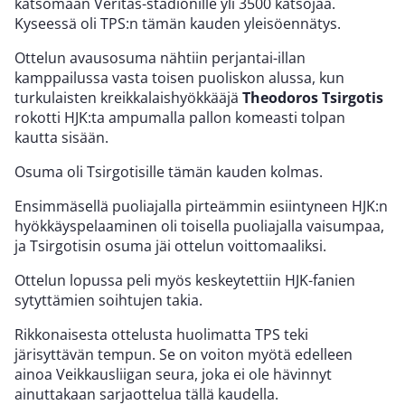
katsomaan Veritas-stadionille yli 3500 katsojaa.
Kyseessä oli TPS:n tämän kauden yleisöennätys.
Ottelun avausosuma nähtiin perjantai-illan
kamppailussa vasta toisen puoliskon alussa, kun
turkulaisten kreikkalaishyökkääjä
Theodoros Tsirgotis
rokotti HJK:ta ampumalla pallon komeasti tolpan
kautta sisään.
Osuma oli Tsirgotisille tämän kauden kolmas.
Ensimmäsellä puoliajalla pirteämmin esiintyneen HJK:n
hyökkäyspelaaminen oli toisella puoliajalla vaisumpaa,
ja Tsirgotisin osuma jäi ottelun voittomaaliksi.
Ottelun lopussa peli myös keskeytettiin HJK-fanien
sytyttämien soihtujen takia.
Rikkonaisesta ottelusta huolimatta TPS teki
järisyttävän tempun. Se on voiton myötä edelleen
ainoa Veikkausliigan seura, joka ei ole hävinnyt
ainuttakaan sarjaottelua tällä kaudella.