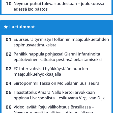
Neymar puhui tulevaisuudestaan – joulukuussa
edessä iso päätös
Luetuimmat
Suurseura tyrmistyi Hollannin maajoukkuetähden
sopimusvaatimuksista
Paniikkinappula pohjassa! Gianni Infantinolta
epätoivoinen ratkaisu pestinsä pelastamiseksi
FC Inter vahvisti hyökkäystään nuorten
maajoukkuehyökkääjällä
Siirtopommi! Tässä on Mo Salahin uusi seura
Haastattelu: Amara Nallo kertoi arvokkaan
oppinsa Liverpoolista – esikuvana Virgil van Dijk
Video leviää: Raju välikohtaus Brasiliassa –
Neymar menetti malttinsa ottelun jälkeen