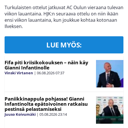
Turkulaisten ottelut jatkuvat AC Oulun vieraana tulevan
viikon lauantaina. HJK:n seuraava ottelu on niin ikään
ensi viikon lauantaina, kun joukkue kohtaa kotonaan
Ilveksen.
LUE MYÖS:
Fifa piti kriisikokouksen – näin käy
Gianni Infantinolle
Vinski Virtanen
|
06.08.2026
07:37
Paniikkinappula pohjassa! Gianni
Infantinolta epätoivoinen ratkaisu
pestinsä pelastamiseksi
Juuso Koivumäki
|
05.08.2026
23:14