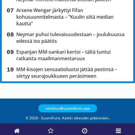
Arsene Wenger järkyttyi Fifan
kohusuunnitelmasta – ”Kuulin siitä median
kautta”
Neymar puhui tulevaisuudestaan – joulukuussa
edessä iso päätös
Espanjan MM-sankari kertoi – tältä tuntui
ratkaista maailmanmestaruus
MM-kisojen sensaatioluotsi jättää pestinsä –
siirtyy seurajoukkueen peräsimeen
toimitus@suomifutis.com
© 2026 - SuomiFutis. Kaikki oikeudet pidätetään.