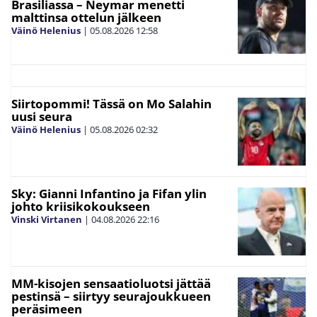
Brasiliassa – Neymar menetti
malttinsa ottelun jälkeen
Väinö Helenius
|
05.08.2026
12:58
Siirtopommi! Tässä on Mo Salahin
uusi seura
Väinö Helenius
|
05.08.2026
02:32
Sky: Gianni Infantino ja Fifan ylin
johto kriisikokoukseen
Vinski Virtanen
|
04.08.2026
22:16
MM-kisojen sensaatioluotsi jättää
pestinsä – siirtyy seurajoukkueen
peräsimeen