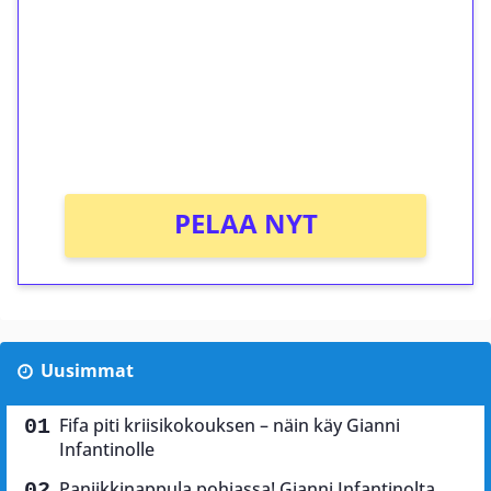
Talleta 1€
Saat heti 50 ilmaiskierrosta Tuohi 1000 -
peliin (arvo 0,20€ per kierros)!
Ei kierrätysvaatimusta!
PELAA NYT
Uusimmat
Fifa piti kriisikokouksen – näin käy Gianni
Infantinolle
Paniikkinappula pohjassa! Gianni Infantinolta