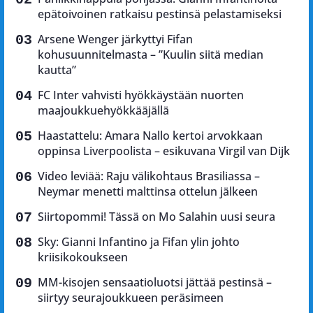
epätoivoinen ratkaisu pestinsä pelastamiseksi
Arsene Wenger järkyttyi Fifan
kohusuunnitelmasta – ”Kuulin siitä median
kautta”
FC Inter vahvisti hyökkäystään nuorten
maajoukkuehyökkääjällä
Haastattelu: Amara Nallo kertoi arvokkaan
oppinsa Liverpoolista – esikuvana Virgil van Dijk
Video leviää: Raju välikohtaus Brasiliassa –
Neymar menetti malttinsa ottelun jälkeen
Siirtopommi! Tässä on Mo Salahin uusi seura
Sky: Gianni Infantino ja Fifan ylin johto
kriisikokoukseen
MM-kisojen sensaatioluotsi jättää pestinsä –
siirtyy seurajoukkueen peräsimeen