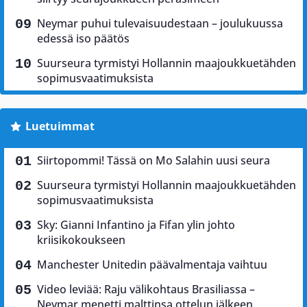
Neymar puhui tulevaisuudestaan – joulukuussa
edessä iso päätös
Suurseura tyrmistyi Hollannin maajoukkuetähden
sopimusvaatimuksista
Luetuimmat
Siirtopommi! Tässä on Mo Salahin uusi seura
Suurseura tyrmistyi Hollannin maajoukkuetähden
sopimusvaatimuksista
Sky: Gianni Infantino ja Fifan ylin johto
kriisikokoukseen
Manchester Unitedin päävalmentaja vaihtuu
Video leviää: Raju välikohtaus Brasiliassa –
Neymar menetti malttinsa ottelun jälkeen