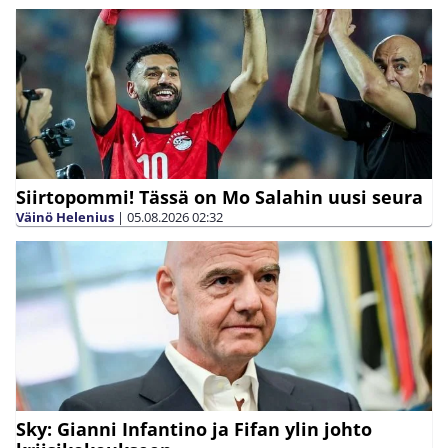
Siirtopommi! Tässä on Mo Salahin uusi seura
Väinö Helenius
|
05.08.2026
02:32
Sky: Gianni Infantino ja Fifan ylin johto