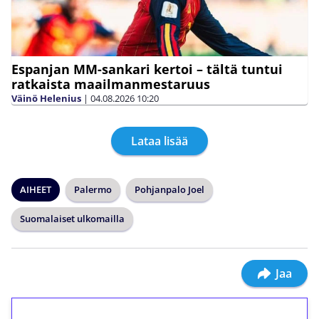
Espanjan MM-sankari kertoi – tältä tuntui
ratkaista maailmanmestaruus
Väinö Helenius
|
04.08.2026
10:20
Lataa lisää
AIHEET
Palermo
Pohjanpalo Joel
Suomalaiset ulkomailla
Jaa