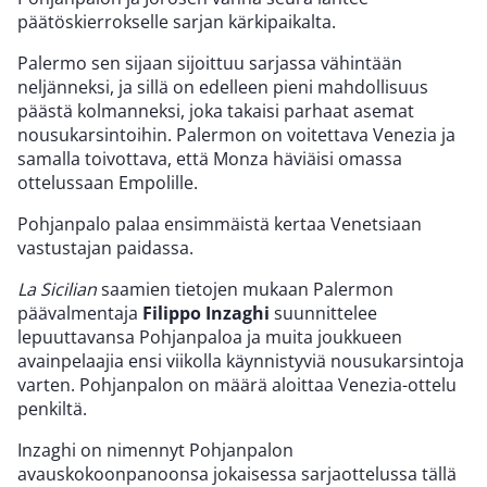
päätöskierrokselle sarjan kärkipaikalta.
Palermo sen sijaan sijoittuu sarjassa vähintään
neljänneksi, ja sillä on edelleen pieni mahdollisuus
päästä kolmanneksi, joka takaisi parhaat asemat
nousukarsintoihin. Palermon on voitettava Venezia ja
samalla toivottava, että Monza häviäisi omassa
ottelussaan Empolille.
Pohjanpalo palaa ensimmäistä kertaa Venetsiaan
vastustajan paidassa.
La Sicilian
saamien tietojen mukaan Palermon
päävalmentaja
Filippo Inzaghi
suunnittelee
lepuuttavansa Pohjanpaloa ja muita joukkueen
avainpelaajia ensi viikolla käynnistyviä nousukarsintoja
varten. Pohjanpalon on määrä aloittaa Venezia-ottelu
penkiltä.
Inzaghi on nimennyt Pohjanpalon
avauskokoonpanoonsa jokaisessa sarjaottelussa tällä