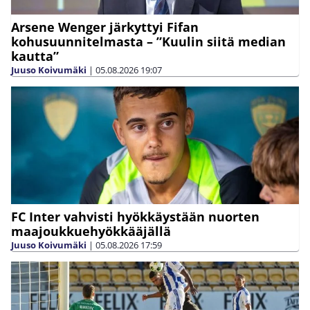
Arsene Wenger järkyttyi Fifan
kohusuunnitelmasta – ”Kuulin siitä median
kautta”
Juuso Koivumäki
|
05.08.2026
19:07
FC Inter vahvisti hyökkäystään nuorten
maajoukkuehyökkääjällä
Juuso Koivumäki
|
05.08.2026
17:59