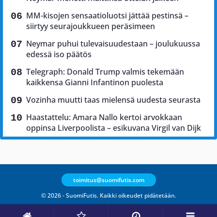
MM-kisojen sensaatioluotsi jättää pestinsä –
siirtyy seurajoukkueen peräsimeen
Neymar puhui tulevaisuudestaan – joulukuussa
edessä iso päätös
Telegraph: Donald Trump valmis tekemään
kaikkensa Gianni Infantinon puolesta
Vozinha muutti taas mielensä uudesta seurasta
Haastattelu: Amara Nallo kertoi arvokkaan
oppinsa Liverpoolista – esikuvana Virgil van Dijk
toimitus@suomifutis.com
© 2026 - SuomiFutis. Kaikki oikeudet pidätetään.