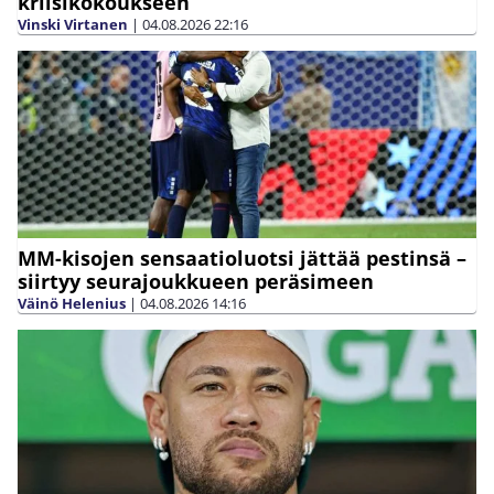
kriisikokoukseen
Vinski Virtanen
|
04.08.2026
22:16
MM-kisojen sensaatioluotsi jättää pestinsä –
siirtyy seurajoukkueen peräsimeen
Väinö Helenius
|
04.08.2026
14:16