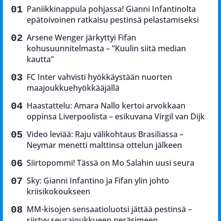
Paniikkinappula pohjassa! Gianni Infantinolta
epätoivoinen ratkaisu pestinsä pelastamiseksi
Arsene Wenger järkyttyi Fifan
kohusuunnitelmasta – ”Kuulin siitä median
kautta”
FC Inter vahvisti hyökkäystään nuorten
maajoukkuehyökkääjällä
Haastattelu: Amara Nallo kertoi arvokkaan
oppinsa Liverpoolista – esikuvana Virgil van Dijk
Video leviää: Raju välikohtaus Brasiliassa –
Neymar menetti malttinsa ottelun jälkeen
Siirtopommi! Tässä on Mo Salahin uusi seura
Sky: Gianni Infantino ja Fifan ylin johto
kriisikokoukseen
MM-kisojen sensaatioluotsi jättää pestinsä –
siirtyy seurajoukkueen peräsimeen