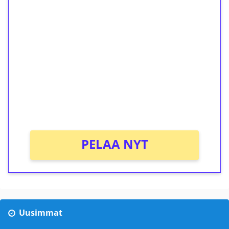
1€ = 10€ arvosta
ilmaiskierroksia ilman
kierrätystä!
Talleta 1€
Saat heti 50 ilmaiskierrosta Tuohi 1000 -
peliin (arvo 0,20€ per kierros)!
Ei kierrätysvaatimusta!
PELAA NYT
Uusimmat