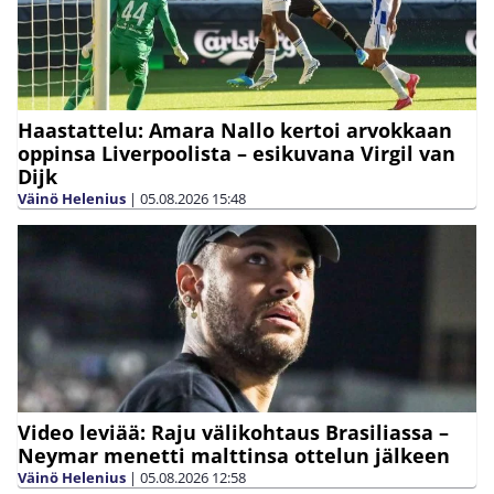
Haastattelu: Amara Nallo kertoi arvokkaan
oppinsa Liverpoolista – esikuvana Virgil van
Dijk
Väinö Helenius
|
05.08.2026
15:48
Video leviää: Raju välikohtaus Brasiliassa –
Neymar menetti malttinsa ottelun jälkeen
Väinö Helenius
|
05.08.2026
12:58