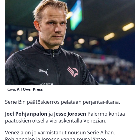
Kuva:
All Over Press
Serie B:n päätöskierros pelataan perjantai-iltana.
Joel Pohjanpalon
ja
Jesse Jorosen
Palermo kohtaa
päätöskierroksella vieraskentällä Venezian.
Venezia on jo varmistanut nousun Serie A:han.
Pohjanpalon ja Jorosen vanha seura lähtee