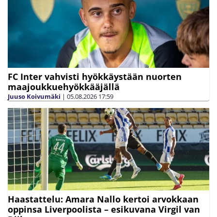
FC Inter vahvisti hyökkäystään nuorten
maajoukkuehyökkääjällä
Juuso Koivumäki
|
05.08.2026
17:59
Haastattelu: Amara Nallo kertoi arvokkaan
oppinsa Liverpoolista – esikuvana Virgil van