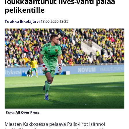
loukkaantunut Ilves-vahti palaa
pelikentille
Tuukka Ikkeläjärvi
13.05.2026
13:35
Kuva:
All Over Press
Miesten Kakkosessa pelaava Pallo-Iirot isännöi