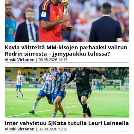
Kovia väitteitä MM-kisojen parhaaksi valitun
Rodrin siirrosta – jymypaukku tulossa?
Vinski Virtanen
|
06.08.2026
14:13
Inter vahvistuu SJK:sta tutulla Lauri Laineella
Vinski Virtanen
|
06.08.2026
12:38