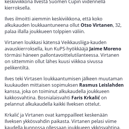
keskiviikkona Ilvestä Suomen Cupin viidennellä
kierroksella.
Ilves ilmoitti aiemmin keskiviikkona, että koko
alkukauden loukkaantuneena ollut
Otso Virtanen
, 32,
palaa illalla joukkueen tolppien väliin.
Virtanen loukkasi kätensä Veikkausliiga-kauden
avauskierroksella, kun KuPS-hyökkääjä
Jaime Moreno
törmäsi häneen pallontavoittelutilanteessa. Virtanen
on sittemmin ollut lähes kuusi viikkoa sivussa
pelikentiltä.
Ilves teki Virtasen loukkaantumisen jälkeen muutaman
kuukauden mittaisen sopimuksen
Rasmus
Leislahden
kanssa, joka on toiminut alkukaudella joukkueen
kakkosvahtina. Bosnialaisvahti
Faris Krkalić
on
pelannut alkukaudella kaikki Ilveksen ottelut.
Krkalić ja Virtanen ovat kamppailleet keskenään
Ilveksen ykkösvahdin paikasta. Virtanen pelasi viime
kaudella kunnossa ollessaan joukkueen ykkösvahtina.