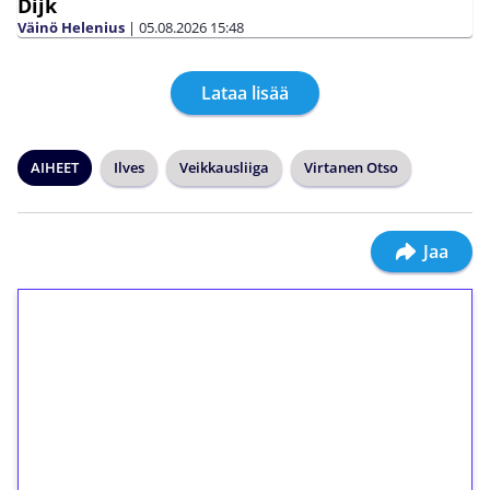
Dijk
Väinö Helenius
|
05.08.2026
15:48
Lataa lisää
AIHEET
Ilves
Veikkausliiga
Virtanen Otso
Jaa
1€ = 10€ arvosta
ilmaiskierroksia ilman
kierrätystä!
Talleta 1€
Saat heti 50 ilmaiskierrosta Tuohi 1000 -