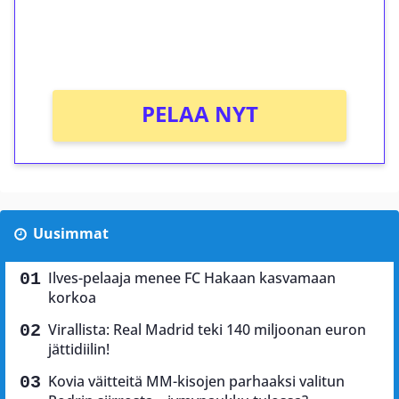
peliin (arvo 0,20€ per kierros)!
Ei kierrätysvaatimusta!
PELAA NYT
Uusimmat
Ilves-pelaaja menee FC Hakaan kasvamaan
korkoa
Virallista: Real Madrid teki 140 miljoonan euron
jättidiilin!
Kovia väitteitä MM-kisojen parhaaksi valitun