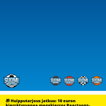
🎁 Huipputarjous jatkuu: 10 euron
kierrätysvapaa megakierros Reactoonz-