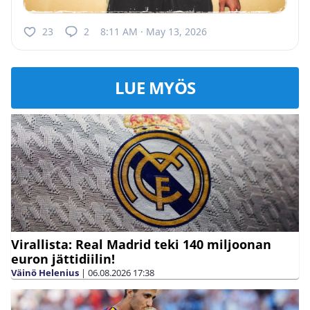
23
2
8:11 AM · May 13, 2026
LUE MYÖS
Virallista: Real Madrid teki 140 miljoonan
euron jättidiilin!
Väinö Helenius
|
06.08.2026
17:38