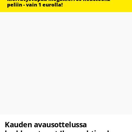
peliin - vain 1 eurolla!
Kauden avausottelussa