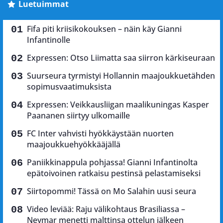
Luetuimmat
Fifa piti kriisikokouksen – näin käy Gianni
Infantinolle
Expressen: Otso Liimatta saa siirron kärkiseuraan
Suurseura tyrmistyi Hollannin maajoukkuetähden
sopimusvaatimuksista
Expressen: Veikkausliigan maalikuningas Kasper
Paananen siirtyy ulkomaille
FC Inter vahvisti hyökkäystään nuorten
maajoukkuehyökkääjällä
Paniikkinappula pohjassa! Gianni Infantinolta
epätoivoinen ratkaisu pestinsä pelastamiseksi
Siirtopommi! Tässä on Mo Salahin uusi seura
Video leviää: Raju välikohtaus Brasiliassa –
Neymar menetti malttinsa ottelun jälkeen