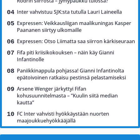
Rodrin siirrosta – jymypaukku tulossa?
Inter vahvistuu SJK:sta tutulla Lauri Laineella
Expressen: Veikkausliigan maalikuningas Kasper
Paananen siirtyy ulkomaille
Expressen: Otso Liimatta saa siirron kärkiseuraan
Fifa piti kriisikokouksen – näin käy Gianni
Infantinolle
Paniikkinappula pohjassa! Gianni Infantinolta
epätoivoinen ratkaisu pestinsä pelastamiseksi
Arsene Wenger järkyttyi Fifan
kohusuunnitelmasta – ”Kuulin siitä median
kautta”
FC Inter vahvisti hyökkäystään nuorten
maajoukkuehyökkääjällä