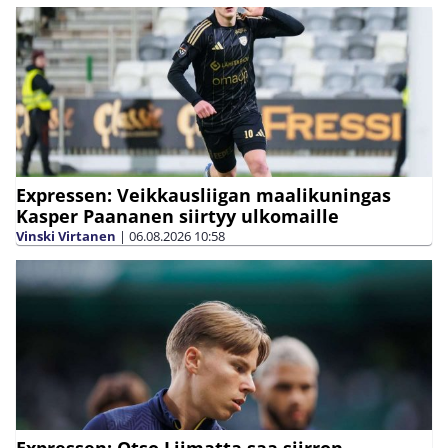
Expressen: Veikkausliigan maalikuningas
Kasper Paananen siirtyy ulkomaille
Vinski Virtanen
|
06.08.2026
10:58
Expressen: Otso Liimatta saa siirron