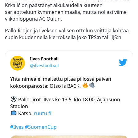
Krkalić on päästänyt alkukaudella kuuteen
sarjaotteluun kymmenen maalia, mutta nollasi viime
viikonloppuna AC Oulun.
Pallo-Iirojen ja Ilveksen välisen ottelun voittaja kohtaa
cupin kuudennella kierroksella joko TPS:n tai HJS:n.
Ilves Football
@ilvesfootball
Yhtä nimeä ei maltettu pitää piilossa päivän
kokoonpanosta: Otso is BACK.
Pallo-Iirot–Ilves ke 13.5. klo 18.00, Äijänsuon
Stadion
Katso:
ruutu.fi
#Ilves
#SuomenCup