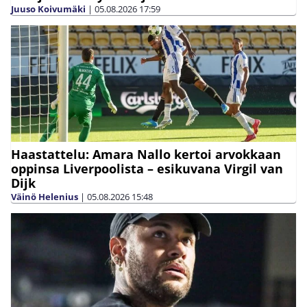
Juuso Koivumäki
|
05.08.2026
17:59
Haastattelu: Amara Nallo kertoi arvokkaan
oppinsa Liverpoolista – esikuvana Virgil van
Dijk
Väinö Helenius
|
05.08.2026
15:48