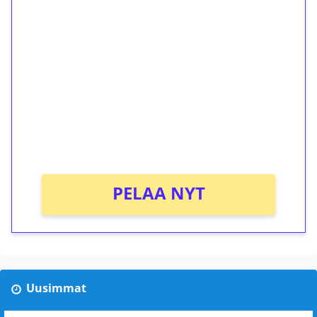
1€ = 10€ arvosta
ilmaiskierroksia ilman
kierrätystä!
Talleta 1€
Saat heti 50 ilmaiskierrosta Tuohi 1000 -
peliin (arvo 0,20€ per kierros)!
Ei kierrätysvaatimusta!
PELAA NYT
Uusimmat