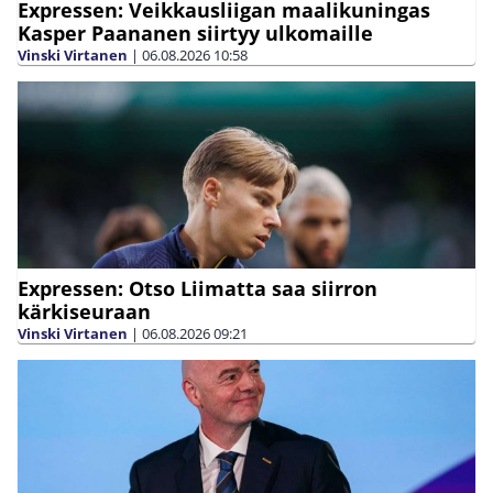
Expressen: Veikkausliigan maalikuningas
Kasper Paananen siirtyy ulkomaille
Vinski Virtanen
|
06.08.2026
10:58
Expressen: Otso Liimatta saa siirron
kärkiseuraan
Vinski Virtanen
|
06.08.2026
09:21