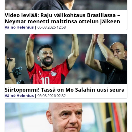
Video leviää: Raju välikohtaus Brasiliassa –
Neymar menetti malttinsa ottelun jälkeen
Väinö Helenius
|
05.08.2026
12:58
Siirtopommi! Tässä on Mo Salahin uusi seura
Väinö Helenius
|
05.08.2026
02:32