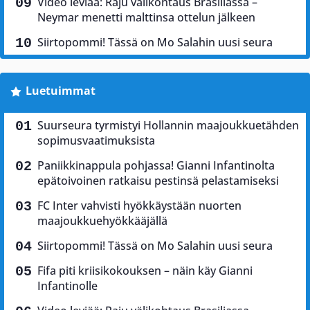
Video leviää: Raju välikohtaus Brasiliassa –
Neymar menetti malttinsa ottelun jälkeen
Siirtopommi! Tässä on Mo Salahin uusi seura
Luetuimmat
Suurseura tyrmistyi Hollannin maajoukkuetähden
sopimusvaatimuksista
Paniikkinappula pohjassa! Gianni Infantinolta
epätoivoinen ratkaisu pestinsä pelastamiseksi
FC Inter vahvisti hyökkäystään nuorten
maajoukkuehyökkääjällä
Siirtopommi! Tässä on Mo Salahin uusi seura
Fifa piti kriisikokouksen – näin käy Gianni
Infantinolle