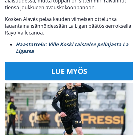
alaisuudessa, mutta toppari on sittemmin raivannut
tiensä joukkueen avauskokoonpanoon.
Kosken Alavés pelaa kauden viimeisen ottelunsa
lauantaina isännöidessään La Ligan päätöskierroksella
Rayo Vallecanoa.
Haastattelu: Ville Koski taistelee peliajasta La
Ligassa
LUE MYÖS