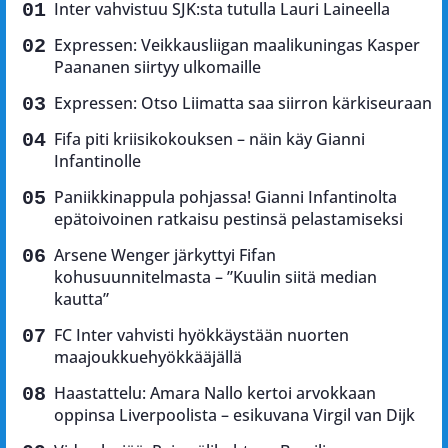
Inter vahvistuu SJK:sta tutulla Lauri Laineella
Expressen: Veikkausliigan maalikuningas Kasper
Paananen siirtyy ulkomaille
Expressen: Otso Liimatta saa siirron kärkiseuraan
Fifa piti kriisikokouksen – näin käy Gianni
Infantinolle
Paniikkinappula pohjassa! Gianni Infantinolta
epätoivoinen ratkaisu pestinsä pelastamiseksi
Arsene Wenger järkyttyi Fifan
kohusuunnitelmasta – ”Kuulin siitä median
kautta”
FC Inter vahvisti hyökkäystään nuorten
maajoukkuehyökkääjällä
Haastattelu: Amara Nallo kertoi arvokkaan
oppinsa Liverpoolista – esikuvana Virgil van Dijk