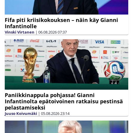
Fifa piti kriisikokouksen – näin käy Gianni
Infantinolle
Vinski Virtanen
|
06.08.2026
07:37
Paniikkinappula pohjassa! Gianni
Infantinolta epätoivoinen ratkaisu pestinsä
pelastamiseksi
Juuso Koivumäki
|
05.08.2026
23:14