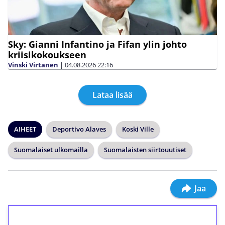
Sky: Gianni Infantino ja Fifan ylin johto
kriisikokoukseen
Vinski Virtanen
|
04.08.2026
22:16
Lataa lisää
AIHEET
Deportivo Alaves
Koski Ville
Suomalaiset ulkomailla
Suomalaisten siirtouutiset
Jaa