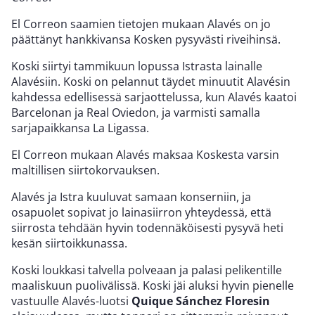
El Correon saamien tietojen mukaan Alavés on jo
päättänyt hankkivansa Kosken pysyvästi riveihinsä.
Koski siirtyi tammikuun lopussa Istrasta lainalle
Alavésiin. Koski on pelannut täydet minuutit Alavésin
kahdessa edellisessä sarjaottelussa, kun Alavés kaatoi
Barcelonan ja Real Oviedon, ja varmisti samalla
sarjapaikkansa La Ligassa.
El Correon mukaan Alavés maksaa Koskesta varsin
maltillisen siirtokorvauksen.
Alavés ja Istra kuuluvat samaan konserniin, ja
osapuolet sopivat jo lainasiirron yhteydessä, että
siirrosta tehdään hyvin todennäköisesti pysyvä heti
kesän siirtoikkunassa.
Koski loukkasi talvella polveaan ja palasi pelikentille
maaliskuun puolivälissä. Koski jäi aluksi hyvin pienelle
vastuulle Alavés-luotsi
Quique Sánchez Floresin