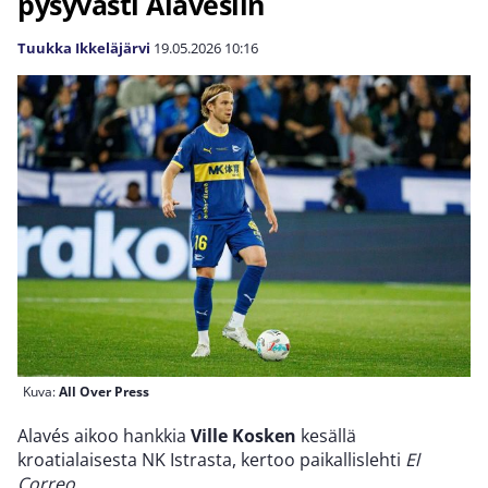
pysyvästi Alavésiin
Tuukka Ikkeläjärvi
19.05.2026
10:16
Kuva:
All Over Press
Alavés aikoo hankkia
Ville Kosken
kesällä
kroatialaisesta NK Istrasta, kertoo paikallislehti
El
Correo
.