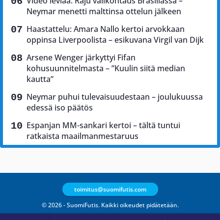
Video leviää: Raju välikohtaus Brasiliassa –
Neymar menetti malttinsa ottelun jälkeen
Haastattelu: Amara Nallo kertoi arvokkaan
oppinsa Liverpoolista – esikuvana Virgil van Dijk
Arsene Wenger järkyttyi Fifan
kohusuunnitelmasta – ”Kuulin siitä median
kautta”
Neymar puhui tulevaisuudestaan – joulukuussa
edessä iso päätös
Espanjan MM-sankari kertoi – tältä tuntui
ratkaista maailmanmestaruus
toimitus@suomifutis.com
© 2026 - SuomiFutis. Kaikki oikeudet pidätetään.