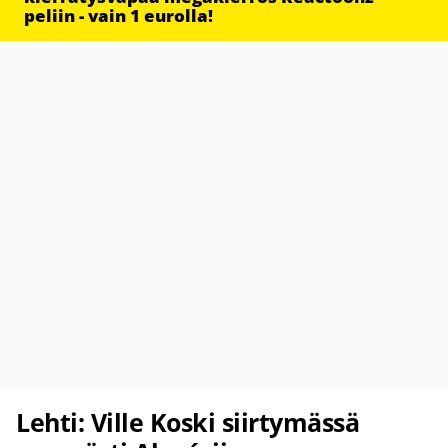
peliin - vain 1 eurolla!
Lehti: Ville Koski siirtymässä