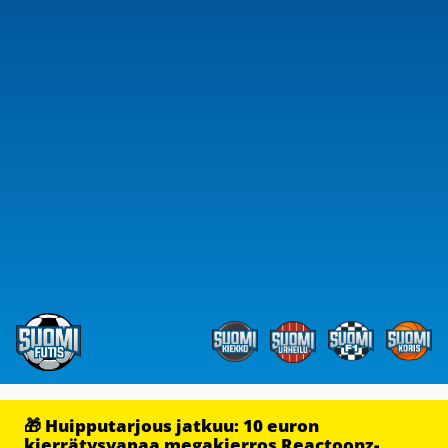
🎁 Huipputarjous jatkuu: 10 euron
kierrätysvapaa megakierros Reactoonz-