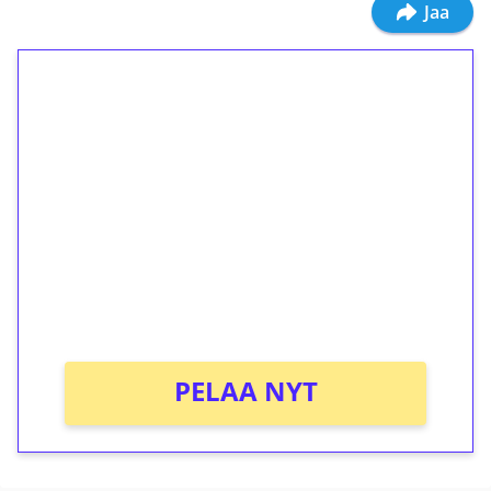
Jaa
1€ = 10€ arvosta
ilmaiskierroksia ilman
kierrätystä!
Talleta 1€
Saat heti 50 ilmaiskierrosta Tuohi 1000 -
peliin (arvo 0,20€ per kierros)!
Ei kierrätysvaatimusta!
PELAA NYT