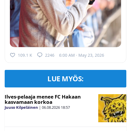
109.1 K
2246
6:00 AM · May 23, 2026
LUE MYÖS:
Ilves-pelaaja menee FC Hakaan
kasvamaan korkoa
Juuso Kilpeläinen
|
06.08.2026
18:57