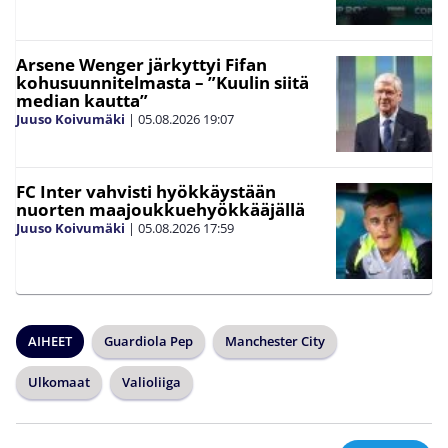
Arsene Wenger järkyttyi Fifan
kohusuunnitelmasta – ”Kuulin siitä
median kautta”
Juuso Koivumäki
|
05.08.2026
19:07
FC Inter vahvisti hyökkäystään
nuorten maajoukkuehyökkääjällä
Juuso Koivumäki
|
05.08.2026
17:59
AIHEET
Guardiola Pep
Manchester City
Ulkomaat
Valioliiga