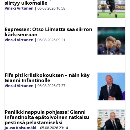
siirtyy ulkomaille
Vinski Virtanen
|
06.08.2026
10:58
Expressen: Otso Liimatta saa siirron
kärkiseuraan
Vinski Virtanen
|
06.08.2026
09:21
Fifa piti kriisikokouksen – näin käy
Gianni Infantinolle
Vinski Virtanen
|
06.08.2026
07:37
Paniikkinappula pohjassa! Gianni
Infantinolta epätoivoinen ratkaisu
pestinsä pelastamiseksi
Juuso Koivumäki
|
05.08.2026
23:14