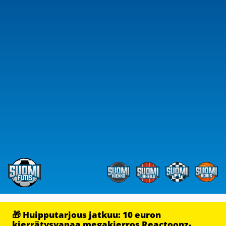
🎁 Huipputarjous jatkuu: 10 euron
kierrätysvapaa megakierros Reactoonz-