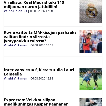
Virallista: Real Madrid teki 140
miljoonan euron jättidiilin!
Väinö Helenius
|
06.08.2026
17:38
Kovia väitteitä MM-kisojen parhaaksi
valitun Rodrin siirrosta –
jymypaukku tulossa?
Vinski Virtanen
|
06.08.2026
14:13
Inter vahvistuu SJK:sta tutulla Lauri
Laineella
Vinski Virtanen
|
06.08.2026
12:38
Expressen: Veikkausliigan
maalikuningas Kasper Paananen