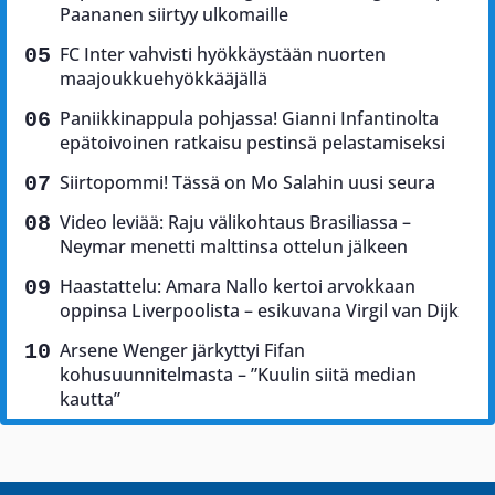
Paananen siirtyy ulkomaille
FC Inter vahvisti hyökkäystään nuorten
maajoukkuehyökkääjällä
Paniikkinappula pohjassa! Gianni Infantinolta
epätoivoinen ratkaisu pestinsä pelastamiseksi
Siirtopommi! Tässä on Mo Salahin uusi seura
Video leviää: Raju välikohtaus Brasiliassa –
Neymar menetti malttinsa ottelun jälkeen
Haastattelu: Amara Nallo kertoi arvokkaan
oppinsa Liverpoolista – esikuvana Virgil van Dijk
Arsene Wenger järkyttyi Fifan
kohusuunnitelmasta – ”Kuulin siitä median
kautta”