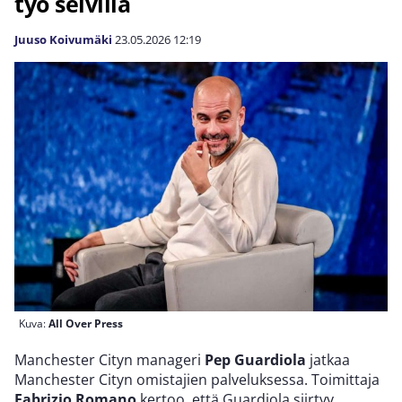
työ selvillä
Juuso Koivumäki
23.05.2026
12:19
Kuva:
All Over Press
Manchester Cityn manageri
Pep Guardiola
jatkaa
Manchester Cityn omistajien palveluksessa. Toimittaja
Fabrizio Romano
kertoo, että Guardiola siirtyy