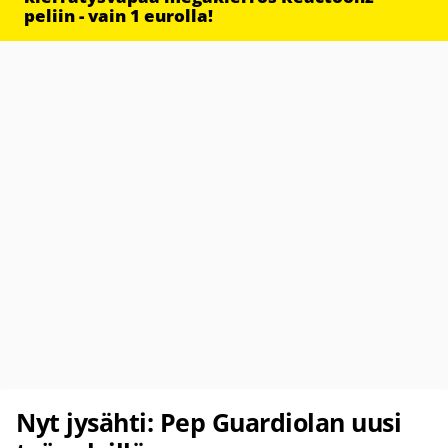
peliin - vain 1 eurolla!
Nyt jysähti: Pep Guardiolan uusi