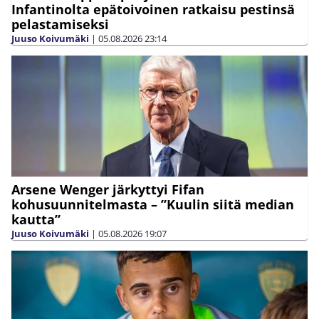
Infantinolta epätoivoinen ratkaisu pestinsä
pelastamiseksi
Juuso Koivumäki
|
05.08.2026
23:14
Arsene Wenger järkyttyi Fifan
kohusuunnitelmasta – ”Kuulin siitä median
kautta”
Juuso Koivumäki
|
05.08.2026
19:07