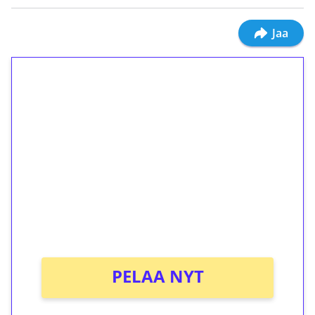
Jaa
1€ = 10€ arvosta
ilmaiskierroksia ilman
kierrätystä!
Talleta 1€
Saat heti 50 ilmaiskierrosta Tuohi 1000 -
peliin (arvo 0,20€ per kierros)!
Ei kierrätysvaatimusta!
PELAA NYT