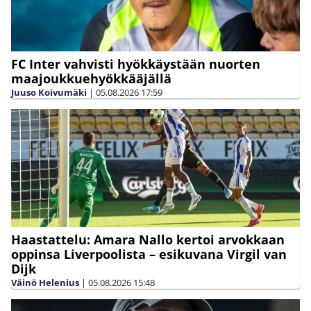
FC Inter vahvisti hyökkäystään nuorten
maajoukkuehyökkääjällä
Juuso Koivumäki
|
05.08.2026
17:59
Haastattelu: Amara Nallo kertoi arvokkaan
oppinsa Liverpoolista – esikuvana Virgil van
Dijk
Väinö Helenius
|
05.08.2026
15:48