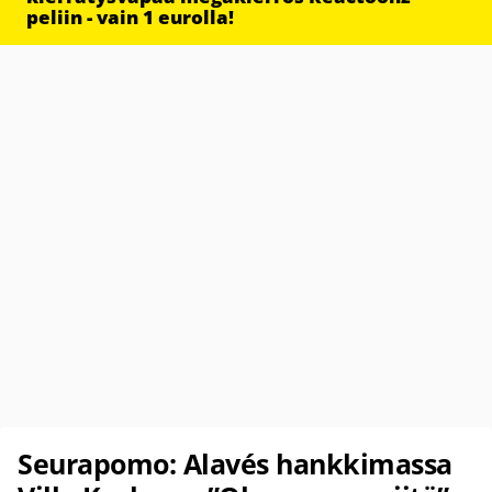
peliin - vain 1 eurolla!
Seurapomo: Alavés hankkimassa