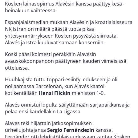
Kosken lainasopimus Alavésin kanssa päättyy kesä-
heinäkuun vaihteessa.
Espanjalaismedian mukaan Alavésin ja kroatialaisseura
NK Istran on määrä päästä tuota pikaa
yhteisymmärrykseen Kosken pysyvästä siirrosta.
Alavés ja Istra kuuluvat samaan konserniin.
Koski pääsi kolmesti peräkkäin Alavésin
avauskokoonpanoon päättyneen kauden viimeisissä
otteluissa.
Huuhkajista tuttu toppari esiintyi edukseen ja oli
nollaamassa Barcelonan, kun Alavés kaatoi
kotikentällään
Hansi Flickin
miehistön 1-0.
Alavés onnistui lopulta säilyttämään sarjapaikkansa ja
pelaa ensi kaudellakin La Ligassa.
Alavés teki hiljattain jatkosopimuksen
urheilujohtajansa
Sergio Fernándezin
kanssa.
Fernández otti lehdistötilaisuudessaan kantaa Kosken