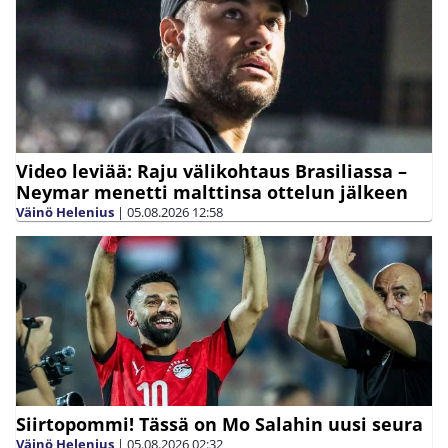
Video leviää: Raju välikohtaus Brasiliassa –
Neymar menetti malttinsa ottelun jälkeen
Väinö Helenius
|
05.08.2026
12:58
Siirtopommi! Tässä on Mo Salahin uusi seura
Väinö Helenius
|
05.08.2026
02:32