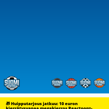
🎁 Huipputarjous jatkuu: 10 euron
kierrätysvapaa megakierros Reactoonz-