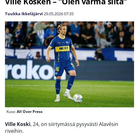
Ville Kosken – ”Olen varma siitä”
Tuukka Ikkeläjärvi
29.05.2026
07:35
Kuva:
All Over Press
Ville Koski
, 24, on siirtymässä pysyvästi Alavésin
riveihin.