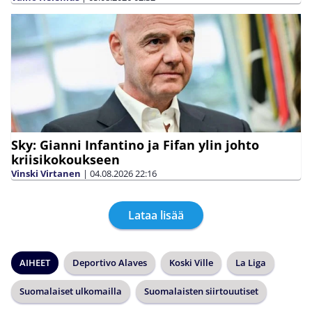
Sky: Gianni Infantino ja Fifan ylin johto
kriisikokoukseen
Vinski Virtanen
|
04.08.2026
22:16
Lataa lisää
AIHEET
Deportivo Alaves
Koski Ville
La Liga
Suomalaiset ulkomailla
Suomalaisten siirtouutiset