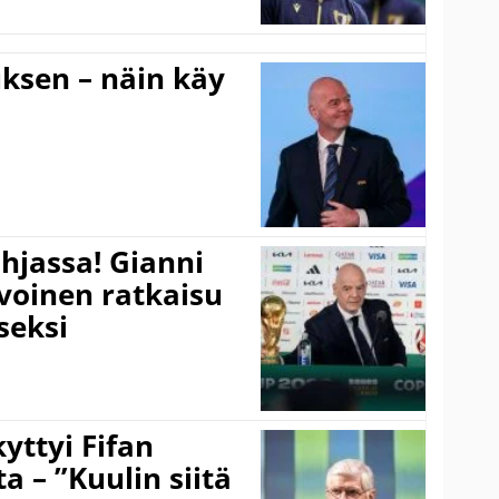
ouksen – näin käy
hjassa! Gianni
ivoinen ratkaisu
seksi
yttyi Fifan
 – ”Kuulin siitä