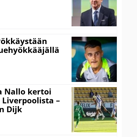
hyökkäystään
uehyökkääjällä
 Nallo kertoi
Liverpoolista –
n Dijk