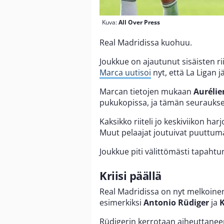
Kuva:
All Over Press
Real Madridissa kuohuu.
Joukkue on ajautunut sisäisten ri
Marca uutisoi
nyt, että La Ligan jä
Marcan tietojen mukaan
Auréli
pukukopissa, ja tämän seurauksen
Kaksikko riiteli jo keskiviikon harj
Muut pelaajat joutuivat puuttum
Joukkue piti välittömästi tapahtun
Kriisi päällä
Real Madridissa on nyt melkoinen
esimerkiksi
Antonio Rüdiger
ja
Rüdigerin kerrotaan aiheuttaneen