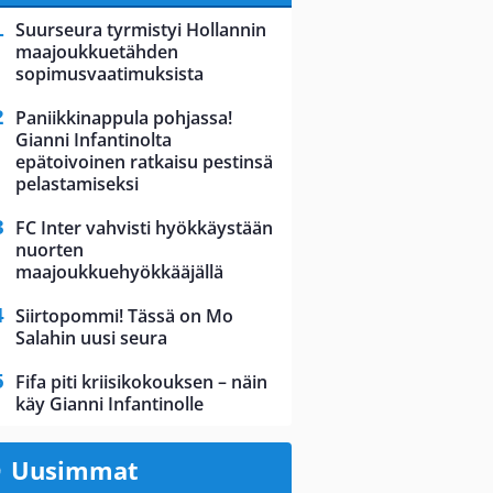
Suurseura tyrmistyi Hollannin
maajoukkuetähden
sopimusvaatimuksista
Paniikkinappula pohjassa!
Gianni Infantinolta
epätoivoinen ratkaisu pestinsä
pelastamiseksi
FC Inter vahvisti hyökkäystään
nuorten
maajoukkuehyökkääjällä
Siirtopommi! Tässä on Mo
Salahin uusi seura
Fifa piti kriisikokouksen – näin
käy Gianni Infantinolle
Uusimmat