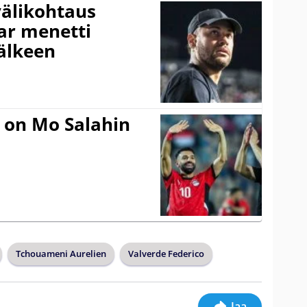
välikohtaus
ar menetti
jälkeen
 on Mo Salahin
Tchouameni Aurelien
Valverde Federico
Jaa