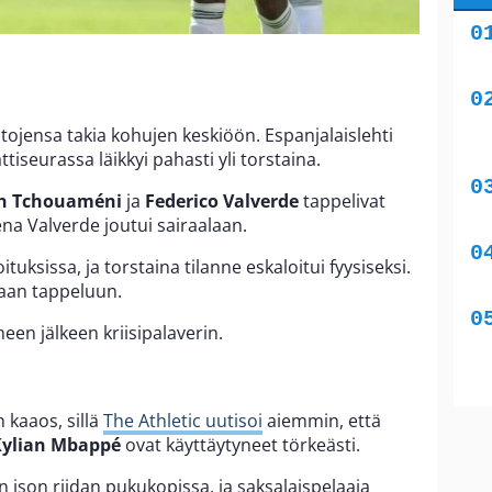
itojensa takia kohujen keskiöön. Espanjalaislehti
ttiseurassa läikkyi pahasti yli torstaina.
en Tchouaméni
ja
Federico Valverde
tappelivat
a Valverde joutui sairaalaan.
oituksissa, ja torstaina tilanne eskaloitui fyysiseksi.
aan tappeluun.
een jälkeen kriisipalaverin.
 kaaos, sillä
The Athletic uutisoi
aiemmin, että
Kylian Mbappé
ovat käyttäytyneet törkeästi.
 ison riidan pukukopissa, ja saksalaispelaaja