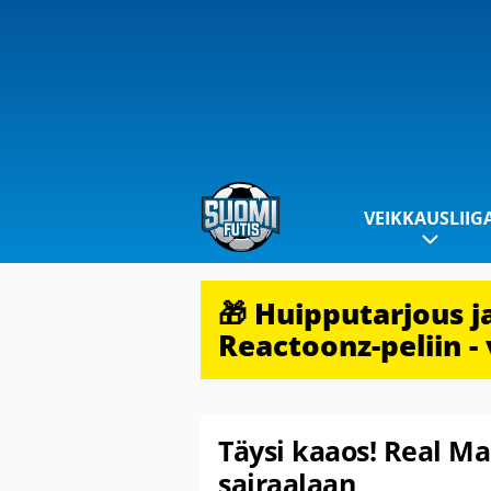
VEIKKAUSLIIG
🎁 Huipputarjous 
Reactoonz-peliin - 
Täysi kaaos! Real Ma
sairaalaan