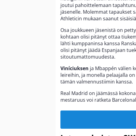
joutui pahoittelemaan tapahtunu
jäsenelle. Molemmat tapaukset s
Athleticin mukaan saanut sisäisiä
Osa joukkueen jäsenistä on pet
kohtaan olisi pitänyt ottaa tiuke
lähti kumppaninsa kanssa Ranska
olisi pitänyt jäädä Espanjaan tue
sitoutumattomuudesta.
Viníciuksen
ja Mbappén välien ke
leireihin, ja monella pelaajalla o
tämän valmennustiimin kanssa.
Real Madrid on jäämässä kokonaan
mestaruus voi ratketa Barcelonal