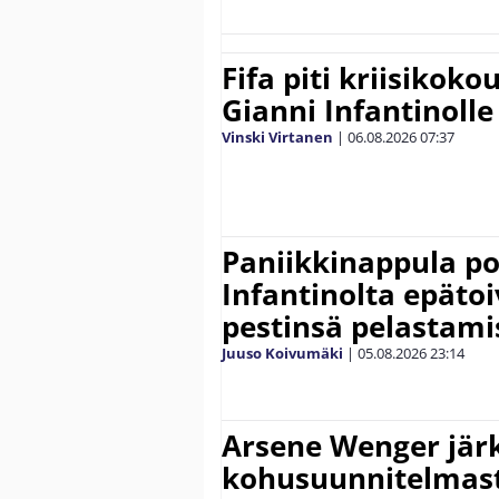
Fifa piti kriisikok
Gianni Infantinolle
Vinski Virtanen
|
06.08.2026
07:37
Paniikkinappula po
Infantinolta epäto
pestinsä pelastami
Juuso Koivumäki
|
05.08.2026
23:14
Arsene Wenger järk
kohusuunnitelmasta