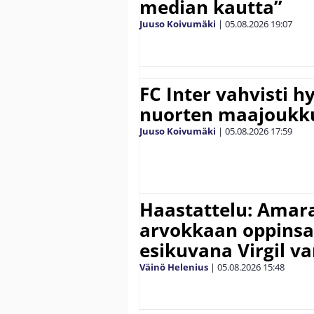
median kautta”
Juuso Koivumäki
|
05.08.2026
19:07
FC Inter vahvisti 
nuorten maajoukk
Juuso Koivumäki
|
05.08.2026
17:59
Haastattelu: Amara
arvokkaan oppinsa 
esikuvana Virgil va
Väinö Helenius
|
05.08.2026
15:48