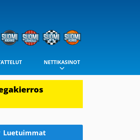
TATTELUT
NETTIKASINOT
egakierros
Luetuimmat