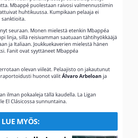
tta. Mbappé puolestaan raivosi valmennustiimin
attuivat huhtikuussa. Kumpikaan pelaaja ei
 sanktioita.
tynyt seuraan. Monen mielestä etenkin Mbappéa
mpi linja, sillä reisivamman saatuaan tähtihyökkääjä
an ja Italiaan. Joukkuekaverien mielestä hänen
ksi. Fanit ovat syyttäneet Mbappéa
rrotaan olevan viileät. Pelaajisto on jakautunut
n raportoidusti huonot välit
Álvaro Arbeloan
ja
 ilman pokaaleja tällä kaudella. La Ligan
le El Clásicossa sunnuntaina.
LUE MYÖS: