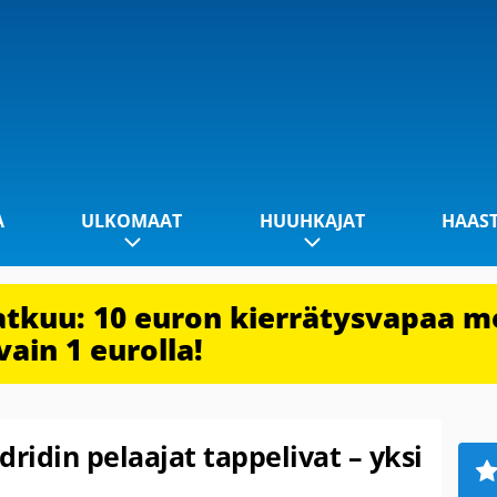
A
ULKOMAAT
HUUHKAJAT
HAAS
jatkuu: 10 euron kierrätysvapaa m
vain 1 eurolla!
dridin pelaajat tappelivat – yksi