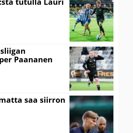
:sta tutulla Lauri
sliigan
sper Paananen
matta saa siirron