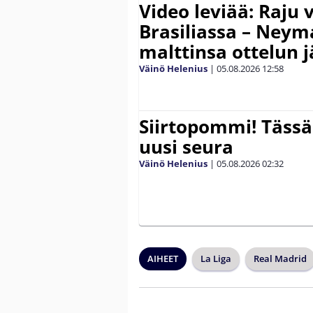
Video leviää: Raju 
Brasiliassa – Neym
malttinsa ottelun 
Väinö Helenius
|
05.08.2026
12:58
Siirtopommi! Tässä
uusi seura
Väinö Helenius
|
05.08.2026
02:32
AIHEET
La Liga
Real Madrid