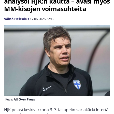
analysoi HJK:n kautta – avasi myös
MM-kisojen voimasuhteita
Väinö Helenius
17.06.2026
22:12
Kuva:
All Over Press
HJK pelasi keskiviikkona 3–3-tasapelin sarjakärki Interiä