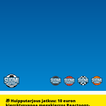
🎁 Huipputarjous jatkuu: 10 euron
kierrätysvapaa megakierros Reactoonz-