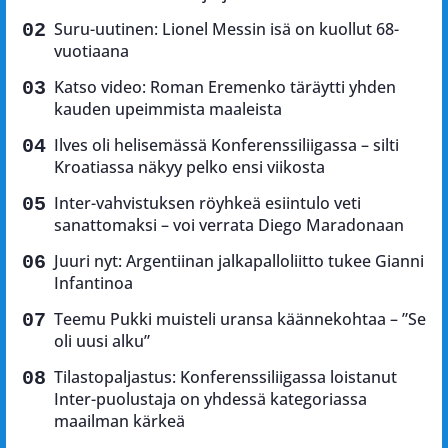
Suru-uutinen: Lionel Messin isä on kuollut 68-
vuotiaana
Katso video: Roman Eremenko täräytti yhden
kauden upeimmista maaleista
Ilves oli helisemässä Konferenssiliigassa – silti
Kroatiassa näkyy pelko ensi viikosta
Inter-vahvistuksen röyhkeä esiintulo veti
sanattomaksi – voi verrata Diego Maradonaan
Juuri nyt: Argentiinan jalkapalloliitto tukee Gianni
Infantinoa
Teemu Pukki muisteli uransa käännekohtaa – ”Se
oli uusi alku”
Tilastopaljastus: Konferenssiliigassa loistanut
Inter-puolustaja on yhdessä kategoriassa
maailman kärkeä