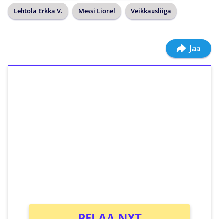
Lehtola Erkka V.
Messi Lionel
Veikkausliiga
Jaa
1€ = 10€ arvosta
ilmaiskierroksia ilman
kierrätystä!
Talleta 1€
Saat heti 50 ilmaiskierrosta Tuohi 1000 -
peliin (arvo 0,20€ per kierros)!
Ei kierrätysvaatimusta!
PELAA NYT