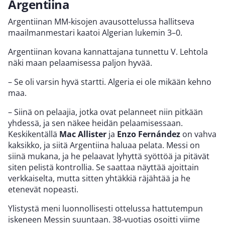
Argentiina
Argentiinan MM-kisojen avausottelussa hallitseva
maailmanmestari kaatoi Algerian lukemin 3–0.
Argentiinan kovana kannattajana tunnettu V. Lehtola
näki maan pelaamisessa paljon hyvää.
– Se oli varsin hyvä startti. Algeria ei ole mikään kehno
maa.
– Siinä on pelaajia, jotka ovat pelanneet niin pitkään
yhdessä, ja sen näkee heidän pelaamisessaan.
Keskikentällä
Mac Allister
ja
Enzo Fernández
on vahva
kaksikko, ja siitä Argentiina haluaa pelata. Messi on
siinä mukana, ja he pelaavat lyhyttä syöttöä ja pitävät
siten pelistä kontrollia. Se saattaa näyttää ajoittain
verkkaiselta, mutta sitten yhtäkkiä räjähtää ja he
etenevät nopeasti.
Ylistystä meni luonnollisesti ottelussa hattutempun
iskeneen Messin suuntaan. 38-vuotias osoitti viime