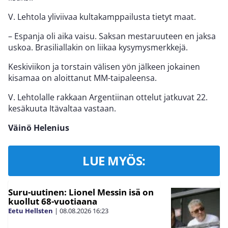
V. Lehtola yliviivaa kultakamppailusta tietyt maat.
– Espanja oli aika vaisu. Saksan mestaruuteen en jaksa
uskoa. Brasiliallakin on liikaa kysymysmerkkejä.
Keskiviikon ja torstain välisen yön jälkeen jokainen
kisamaa on aloittanut MM-taipaleensa.
V. Lehtolalle rakkaan Argentiinan ottelut jatkuvat 22.
kesäkuuta Itävaltaa vastaan.
Väinö Helenius
LUE MYÖS:
Suru-uutinen: Lionel Messin isä on
kuollut 68-vuotiaana
Eetu Hellsten
|
08.08.2026
16:23