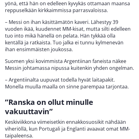
yönä, että hän on edelleen kyvykäs ottamaan maansa
reppuselkään kirkkaimmissa parrasvaloissa.
– Messi on ihan käsittämätön kaveri. Lähestyy 39
vuoden ikää, kuudennet MM-kisat, mutta silti edelleen
tuo into mikä hänellä on pelata. Hän tykkää olla
kentällä ja ratkaista. Tuo jalka ei tunnu kylmenevän
ihan ensimmäisten joukossa.
Suomen yksi kovimmista Argentiinan faneista näkee
Messin johtamassa nipussa kuitenkin yhden ongelman.
– Argentiinalta uupuvat todella hyvät laitapakit.
Monella muulla maalla on sinne parempaa tarjontaa.
”Ranska on ollut minulle
vakuuttavin”
Keskiviikkona viimeisetkin ennakkosuosikit nähdään
viheriöllä, kun Portugali ja Englanti avaavat omat MM-
taipaleensa.