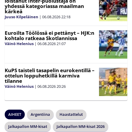
loistanut Inter-puolustaja on
yhdessä kategoriassa maailman
kärkeä
Juuso Kilpeläinen
|
06.08.2026
22:18
Euroilta Töölössä ei pettänyt – HJK:n
kohtalo ratkeaa Skotlannissa
Väinö Helenius
|
06.08.2026
21:07
KuPS taisteli tasapelin eurokentillä –
ottelun loppuhetkillä karmiva
tilanne
Väinö Helenius
|
06.08.2026
20:26
AIHEET
Argentiina
Haastattelut
Jalkapallon MM-kisat
Jalkapallon MM-kisat 2026