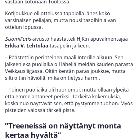
vastaan kotonaan Töölössä.
Kotijoukkue oli ottelussa tappiolla lähes koko
varsinaisen peliajan, mutta nousi tasoihin aivan
ottelun lopussa.
SuomiFutis-
sivusto haastatteli HJK:n apuvalmentajaa
Erkka V. Lehtolaa
tasapelin jälkeen.
– Päästettiin perinteinen maali Interille alkuun. Sen
jälkeen eka puoliaika oli lähellä meidän kauden parasta
Veikkausliigassa. Oltiin kentän paras joukkue, mutta
silti oltiin häviöllä, mikä on tietysti harmi.
– Toinen puoliaika oli huonompi, mutta ollaan ylpeitä
että emme antaneet periksi. Tärkeitä kokemuksia,
koska nuo näyttävät sen, että pystymme tuohon. Myös
pisteiden valossa tärkeä piste.
”Treeneissä on näyttänyt monta
kertaa hyvältä”