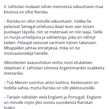
V. Lehtolan mukaan tähän mennessä vakuuttavin maa
kisoissa on ollut Ranska.
– Ranska on ollut minulle vakuuttavin. Vaikka he
pelasivat Senegal-ottelussa ikään kuin vain toisen
puoliajan täysillä, niin se materiaali on niin laaja. Siellä
on hurjia urheilijoita ja valmentaja, joka on nähnyt
kaiken. Pelaajat seisovat varmasti hänen takanaan.
Mbappékin jahtaa ennätyksiä, mikä on iso
motivaatiotekijä hänelle.
Albicelesten avausottelun voitto nosti etukäteen
skeptisen V. Lehtolan silmissä Argentiinankin osakkeita
mestariksi.
– Tuo Messin suoritus antoi luottoa. Keskiosasto on
todella vahva, mutta Ranska on silti ykkössuosikki.
– Tänään nähdään vielä Englanti ja Portugali. Englanti
on minulle myös yksi isoista suosikeista Ranskan
lisäksi.