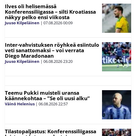
Ilves oli helisemässä
Konferenssiliigassa – silti Kroatiassa
näkyy pelko ensi viikosta
Juuso Kilpeläinen
|
07.08.2026
00:09
Inter-vahvistuksen röyhkeä esiintulo
veti sanattomaksi – voi verrata
Diego Maradonaan
Juuso Kilpeläinen
|
06.08.2026
23:20
Teemu Pukki muisteli uransa
käännekohtaa – ”Se oli uusi alku”
Väinö Helenius
|
06.08.2026
22:57
Tilastopaljastus: Konferenssiliigassa