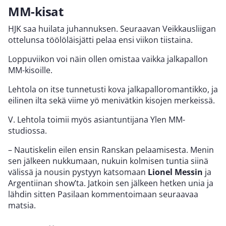
MM-kisat
HJK saa huilata juhannuksen. Seuraavan Veikkausliigan
ottelunsa töölöläisjätti pelaa ensi viikon tiistaina.
Loppuviikon voi näin ollen omistaa vaikka jalkapallon
MM-kisoille.
Lehtola on itse tunnetusti kova jalkapalloromantikko, ja
eilinen ilta sekä viime yö menivätkin kisojen merkeissä.
V. Lehtola toimii myös asiantuntijana Ylen MM-
studiossa.
– Nautiskelin eilen ensin Ranskan pelaamisesta. Menin
sen jälkeen nukkumaan, nukuin kolmisen tuntia siinä
välissä ja nousin pystyyn katsomaan
Lionel Messin
ja
Argentiinan show’ta. Jatkoin sen jälkeen hetken unia ja
lähdin sitten Pasilaan kommentoimaan seuraavaa
matsia.