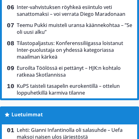
Inter-vahvistuksen röyhkeä esiintulo veti
sanattomaksi – voi verrata Diego Maradonaan
Teemu Pukki muisteli uransa käännekohtaa – ”Se
oli uusi alku”
Tilastopaljastus: Konferenssiliigassa loistanut
Inter-puolustaja on yhdessä kategoriassa
maailman kärkeä
Euroilta Töölössä ei pettänyt – HJK:n kohtalo
ratkeaa Skotlannissa
KuPS taisteli tasapelin eurokentillä – ottelun
loppuhetkillä karmiva tilanne
Luetuimmat
Lehti: Gianni Infantinolla oli salasuhde – Uefa
maksoi naisen ulos järjestöstä