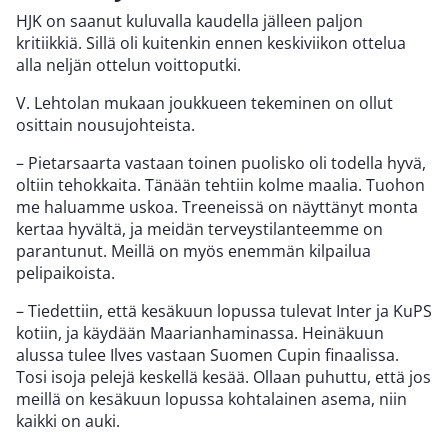
HJK on saanut kuluvalla kaudella jälleen paljon
kritiikkiä. Sillä oli kuitenkin ennen keskiviikon ottelua
alla neljän ottelun voittoputki.
V. Lehtolan mukaan joukkueen tekeminen on ollut
osittain nousujohteista.
– Pietarsaarta vastaan toinen puolisko oli todella hyvä,
oltiin tehokkaita. Tänään tehtiin kolme maalia. Tuohon
me haluamme uskoa. Treeneissä on näyttänyt monta
kertaa hyvältä, ja meidän terveystilanteemme on
parantunut. Meillä on myös enemmän kilpailua
pelipaikoista.
– Tiedettiin, että kesäkuun lopussa tulevat Inter ja KuPS
kotiin, ja käydään Maarianhaminassa. Heinäkuun
alussa tulee Ilves vastaan Suomen Cupin finaalissa.
Tosi isoja pelejä keskellä kesää. Ollaan puhuttu, että jos
meillä on kesäkuun lopussa kohtalainen asema, niin
kaikki on auki.