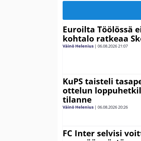
Euroilta Töölössä e
kohtalo ratkeaa Sk
Väinö Helenius
|
06.08.2026
21:07
KuPS taisteli tasap
ottelun loppuhetki
tilanne
Väinö Helenius
|
06.08.2026
20:26
FC Inter selvisi voi