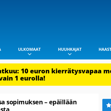
A
ULKOMAAT
HUUHKAJAT
HAAS
jatkuu: 10 euron kierrätysvapaa m
vain 1 eurolla!
sa sopimuksen – epäillään
sta