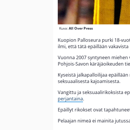
Kuva:
All Over Press
Kuopion Palloseura purki 18-vuo
ilmi, että tätä epäillään vakavista 
Vuonna 2007 syntyneen miehen va
Pohjois-Savon käräjäoikeuden tie
Kyseistä jalkapalloilijaa epäillää
seksuaalisesta kajoamisesta.
Vangittu ja seksuaalirikoksista epä
perjantaina
.
Epäillyt rikokset ovat tapahtune
Pelaajan nimeä ei mainita jutussa