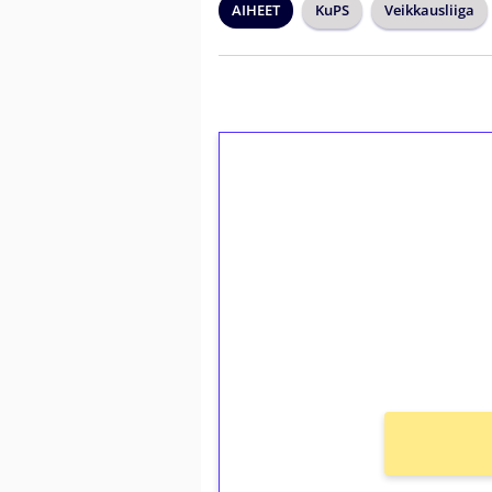
AIHEET
KuPS
Veikkausliiga
1€ = 10€ arvosta 
kierrätystä!
Talleta 1€
Saat heti 50 ilmaiskierr
kierros)!
Ei kierrätysvaatimusta!