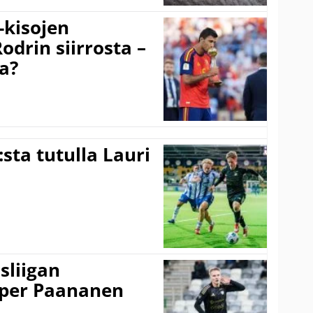
-kisojen
odrin siirrosta –
a?
:sta tutulla Lauri
sliigan
sper Paananen