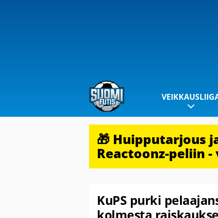
VEIKKAUSLIIG
🎁 Huipputarjous 
Reactoonz-peliin - 
KuPS purki pelaajan
kolmesta raiskaukse