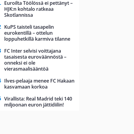
Euroilta Töölössä ei pettänyt –
HJK:n kohtalo ratkeaa
Skotlannissa
KuPS taisteli tasapelin
eurokentillä – ottelun
loppuhetkillä karmiva tilanne
FC Inter selvisi voittajana
tasaisesta euroväännöstä –
onneksi ei ole
vierasmaalisääntöä
Ilves-pelaaja menee FC Hakaan
kasvamaan korkoa
Virallista: Real Madrid teki 140
miljoonan euron jättidiilin!