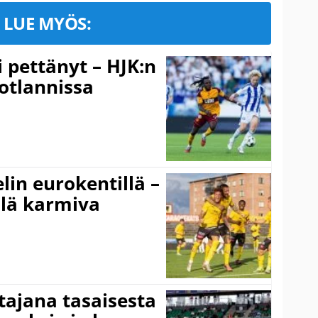
LUE MYÖS:
i pettänyt – HJK:n
otlannissa
elin eurokentillä –
llä karmiva
ttajana tasaisesta