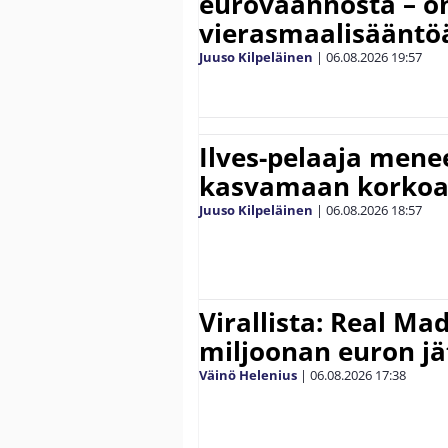
euroväännöstä – on
vierasmaalisääntö
Juuso Kilpeläinen
|
06.08.2026
19:57
Ilves-pelaaja men
kasvamaan korko
Juuso Kilpeläinen
|
06.08.2026
18:57
Virallista: Real Mad
miljoonan euron jät
Väinö Helenius
|
06.08.2026
17:38