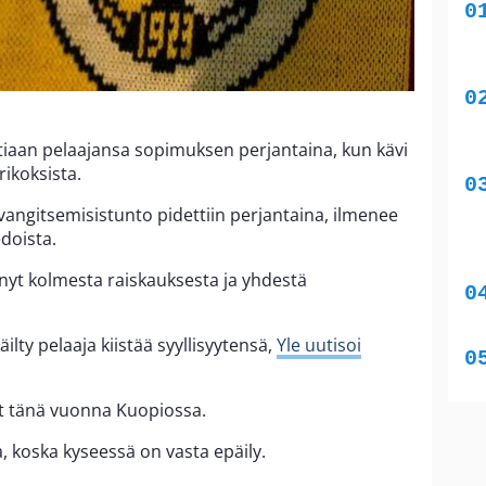
tiaan pelaajansa sopimuksen perjantaina, kun kävi
rikoksista.
ngitsemisistunto pidettiin perjantaina, ilmenee
doista.
n nyt kolmesta raiskauksesta ja yhdestä
ilty pelaaja kiistää syyllisyytensä,
Yle uutisoi
et tänä vuonna Kuopiossa.
, koska kyseessä on vasta epäily.