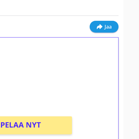
Jaa
ilmaiskierroksia ilman
osta Tuohi 1000 -peliin (arvo 0,20€ per
PELAA NYT