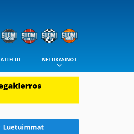
TATTELUT
NETTIKASINOT
egakierros
Luetuimmat