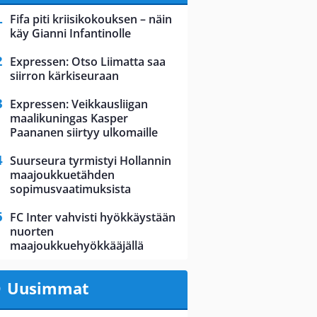
Fifa piti kriisikokouksen – näin
käy Gianni Infantinolle
Expressen: Otso Liimatta saa
siirron kärkiseuraan
Expressen: Veikkausliigan
maalikuningas Kasper
Paananen siirtyy ulkomaille
Suurseura tyrmistyi Hollannin
maajoukkuetähden
sopimusvaatimuksista
FC Inter vahvisti hyökkäystään
nuorten
maajoukkuehyökkääjällä
Uusimmat