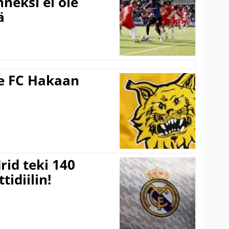
neksi ei ole
ä
ee FC Hakaan
a
rid teki 140
tidiilin!