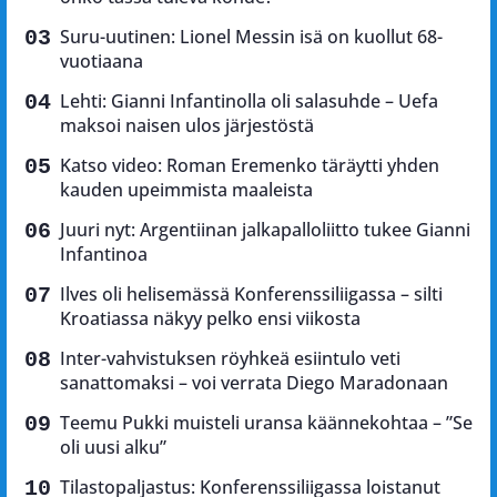
Suru-uutinen: Lionel Messin isä on kuollut 68-
vuotiaana
Lehti: Gianni Infantinolla oli salasuhde – Uefa
maksoi naisen ulos järjestöstä
Katso video: Roman Eremenko täräytti yhden
kauden upeimmista maaleista
Juuri nyt: Argentiinan jalkapalloliitto tukee Gianni
Infantinoa
Ilves oli helisemässä Konferenssiliigassa – silti
Kroatiassa näkyy pelko ensi viikosta
Inter-vahvistuksen röyhkeä esiintulo veti
sanattomaksi – voi verrata Diego Maradonaan
Teemu Pukki muisteli uransa käännekohtaa – ”Se
oli uusi alku”
Tilastopaljastus: Konferenssiliigassa loistanut