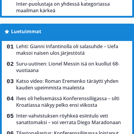
Inter-puolustaja on yhdessä kategoriassa
maailman kärkeä
Luetuimmat
Lehti: Gianni Infantinolla oli salasuhde – Uefa
maksoi naisen ulos järjestöstä
Suru-uutinen: Lionel Messin isä on kuollut 68-
vuotiaana
Katso video: Roman Eremenko täräytti yhden
kauden upeimmista maaleista
Ilves oli helisemässä Konferenssiliigassa – silti
Kroatiassa näkyy pelko ensi viikosta
Inter-vahvistuksen röyhkeä esiintulo veti
sanattomaksi – voi verrata Diego Maradonaan
Tilastopaljastus: Konferenssiliigassa loistanut