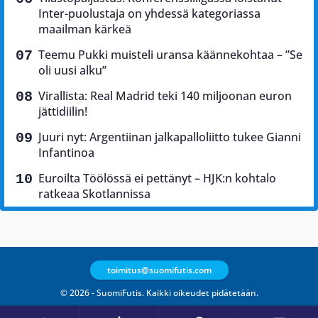
Inter-puolustaja on yhdessä kategoriassa
maailman kärkeä
Teemu Pukki muisteli uransa käännekohtaa – ”Se
oli uusi alku”
Virallista: Real Madrid teki 140 miljoonan euron
jättidiilin!
Juuri nyt: Argentiinan jalkapalloliitto tukee Gianni
Infantinoa
Euroilta Töölössä ei pettänyt – HJK:n kohtalo
ratkeaa Skotlannissa
toimitus@suomifutis.com
© 2026 - SuomiFutis. Kaikki oikeudet pidätetään.