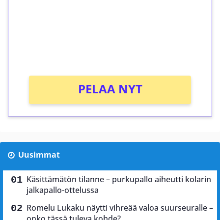
Talleta 1€
Saat heti 50 ilmaiskierrosta Tuohi 1000 -
peliin (arvo 0,20€ per kierros)!
Ei kierrätysvaatimusta!
PELAA NYT
Uusimmat
Käsittämätön tilanne – purkupallo aiheutti kolarin
jalkapallo-ottelussa
Romelu Lukaku näytti vihreää valoa suurseuralle –
onko tässä tuleva kohde?