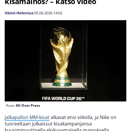
kisamainos? – katso video
Väinö Helenius
05.06.2026
14:02
Kuva:
All Over Press
Jalkapallon MM-kisat
alkavat ensi viikolla, ja Nike on
tuoreeltaan julkaissut kisakampanjansa
kuusiminuuttisella elokuvamaisella mainoksella