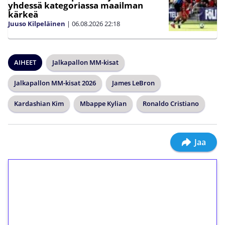
yhdessä kategoriassa maailman
kärkeä
Juuso Kilpeläinen
|
06.08.2026
22:18
AIHEET
Jalkapallon MM-kisat
Jalkapallon MM-kisat 2026
James LeBron
Kardashian Kim
Mbappe Kylian
Ronaldo Cristiano
Jaa
1€ = 10€ arvosta
ilmaiskierroksia ilman
kierrätystä!