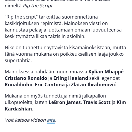
nimeltä
Rip the Script
.
”Rip the script” tarkoittaa suomennettuna
käsikirjoituksen repimistä. Mainoksen viesti on
kannustaa pelaajia luottamaan omaan luovuuteensa
keskittymättä liikaa taktisiin asioihin.
Nike on tunnettu näyttävistä kisamainoksistaan, mutta
tänä vuonna mukana on poikkeuksellisen laaja joukko
supertähtiä.
Mainoksessa nähdään muun muassa
Kylian Mbappé
,
Cristiano Ronaldo
ja
Erling Haaland
sekä legendat
Ronaldinho
,
Eric Cantona
ja
Zlatan Ibrahimović
.
Mukana on myös tunnettuja nimiä jalkapallon
ulkopuolelta, kuten
LeBron James
,
Travis Scott
ja
Kim
Kardashian
.
Voit katsoa videon
alta
.