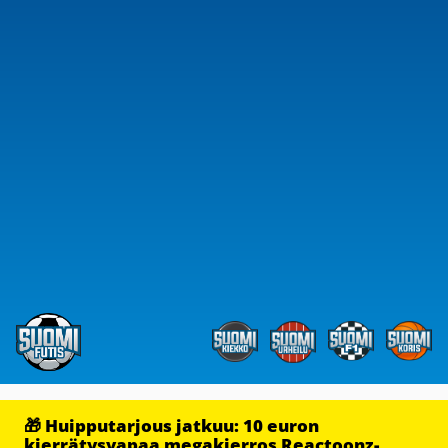
🎁 Huipputarjous jatkuu: 10 euron
kierrätysvapaa megakierros Reactoonz-