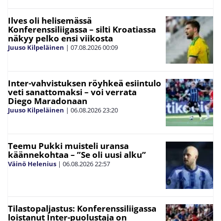
Ilves oli helisemässä
Konferenssiliigassa – silti Kroatiassa
näkyy pelko ensi viikosta
Juuso Kilpeläinen
|
07.08.2026
00:09
Inter-vahvistuksen röyhkeä esiintulo
veti sanattomaksi – voi verrata
Diego Maradonaan
Juuso Kilpeläinen
|
06.08.2026
23:20
Teemu Pukki muisteli uransa
käännekohtaa – ”Se oli uusi alku”
Väinö Helenius
|
06.08.2026
22:57
Tilastopaljastus: Konferenssiliigassa
loistanut Inter-puolustaja on