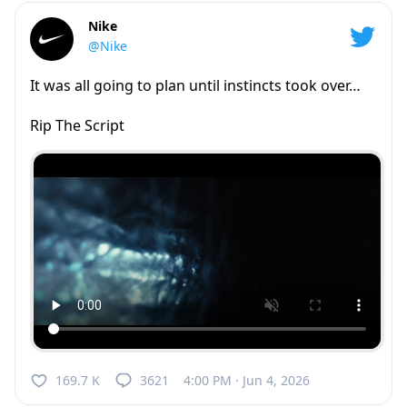
Nike
@Nike
It was all going to plan until instincts took over…
Rip The Script
169.7 K
3621
4:00 PM · Jun 4, 2026