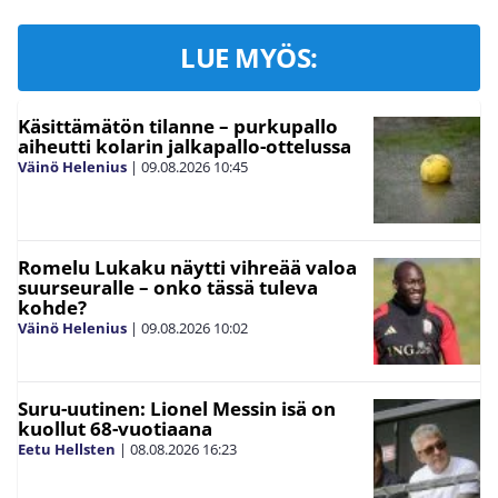
LUE MYÖS:
Käsittämätön tilanne – purkupallo
aiheutti kolarin jalkapallo-ottelussa
Väinö Helenius
|
09.08.2026
10:45
Romelu Lukaku näytti vihreää valoa
suurseuralle – onko tässä tuleva
kohde?
Väinö Helenius
|
09.08.2026
10:02
Suru-uutinen: Lionel Messin isä on
kuollut 68-vuotiaana
Eetu Hellsten
|
08.08.2026
16:23