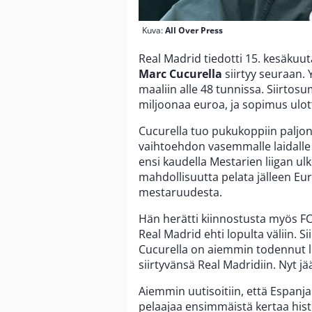
Kuva:
All Over Press
Real Madrid tiedotti 15. kesäkuut
Marc Cucurella
siirtyy seuraan. 
maaliin alle 48 tunnissa. Siirto
miljoonaa euroa, ja sopimus ulot
Cucurella tuo pukukoppiin paljo
vaihtoehdon vasemmalle laidall
ensi kaudella Mestarien liigan ulk
mahdollisuutta pelata jälleen Eur
mestaruudesta.
Hän herätti kiinnostusta myös FC 
Real Madrid ehti lopulta väliin. Si
Cucurella on aiemmin todennut 
siirtyvänsä Real Madridiin. Nyt j
Aiemmin uutisoitiin, että Espanja
pelaajaa ensimmäistä kertaa hist