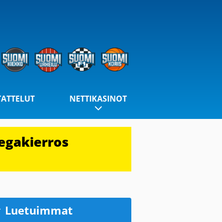
TATTELUT
NETTIKASINOT
egakierros
Luetuimmat