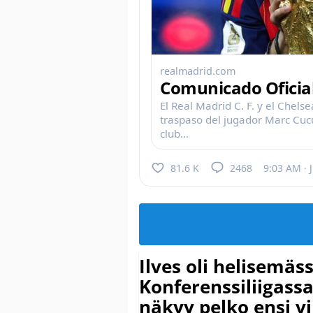
realmadrid.com
Comunicado Oficial
El Real Madrid C. F. y el Chels
traspaso del jugador Marc Cuc
club...
81.6 K
2468
9:03 AM · 
Ilves oli helisemäs
Konferenssiliigassa 
näkyy pelko ensi vi