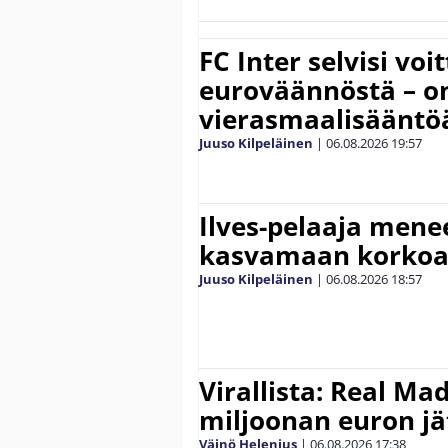
FC Inter selvisi voi
euroväännöstä – on
vierasmaalisääntö
Juuso Kilpeläinen
|
06.08.2026
19:57
Ilves-pelaaja men
kasvamaan korko
Juuso Kilpeläinen
|
06.08.2026
18:57
Virallista: Real Mad
miljoonan euron jät
Väinö Helenius
|
06.08.2026
17:38