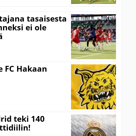
ttajana tasaisesta
neksi ei ole
ä
ee FC Hakaan
a
rid teki 140
tidiilin!