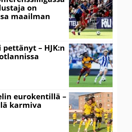
lustaja on
ssa maailman
i pettänyt – HJK:n
otlannissa
elin eurokentillä –
llä karmiva