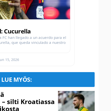
: Cucurella
ea FC han llegado a un acuerdo para el
urella, que queda vinculado a nuestro
Jun 15, 2026
LUE MYÖS:
sä
– silti Kroatiassa
ikosta