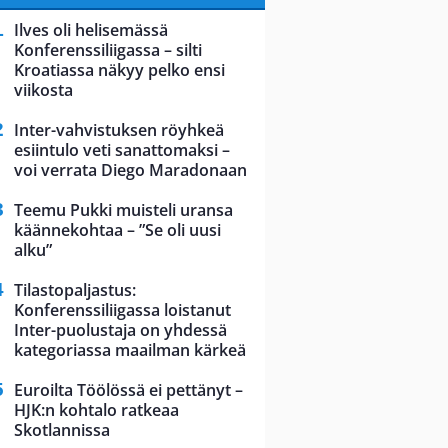
Ilves oli helisemässä
Konferenssiliigassa – silti
Kroatiassa näkyy pelko ensi
viikosta
Inter-vahvistuksen röyhkeä
esiintulo veti sanattomaksi –
voi verrata Diego Maradonaan
Teemu Pukki muisteli uransa
käännekohtaa – ”Se oli uusi
alku”
Tilastopaljastus:
Konferenssiliigassa loistanut
Inter-puolustaja on yhdessä
kategoriassa maailman kärkeä
Euroilta Töölössä ei pettänyt –
HJK:n kohtalo ratkeaa
Skotlannissa