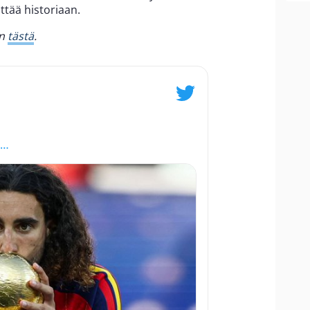
ttää historiaan.
en
tästä
.
s…