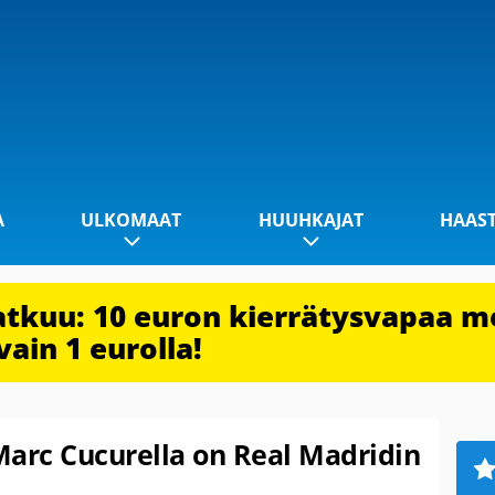
A
ULKOMAAT
HUUHKAJAT
HAAS
jatkuu: 10 euron kierrätysvapaa m
vain 1 eurolla!
 Marc Cucurella on Real Madridin