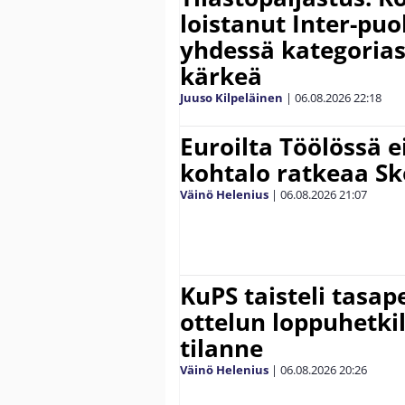
loistanut Inter-puo
yhdessä kategoria
kärkeä
Juuso Kilpeläinen
|
06.08.2026
22:18
Euroilta Töölössä e
kohtalo ratkeaa Sk
Väinö Helenius
|
06.08.2026
21:07
KuPS taisteli tasap
ottelun loppuhetki
tilanne
Väinö Helenius
|
06.08.2026
20:26