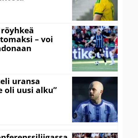
 röyhkeä
ttomaksi – voi
adonaan
eli uransa
 oli uusi alku”
onferenssiliigassa