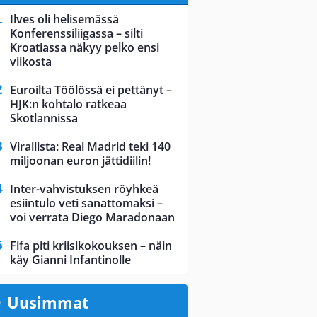
Ilves oli helisemässä
Konferenssiliigassa – silti
Kroatiassa näkyy pelko ensi
viikosta
Euroilta Töölössä ei pettänyt –
HJK:n kohtalo ratkeaa
Skotlannissa
Virallista: Real Madrid teki 140
miljoonan euron jättidiilin!
Inter-vahvistuksen röyhkeä
esiintulo veti sanattomaksi –
voi verrata Diego Maradonaan
Fifa piti kriisikokouksen – näin
käy Gianni Infantinolle
Uusimmat