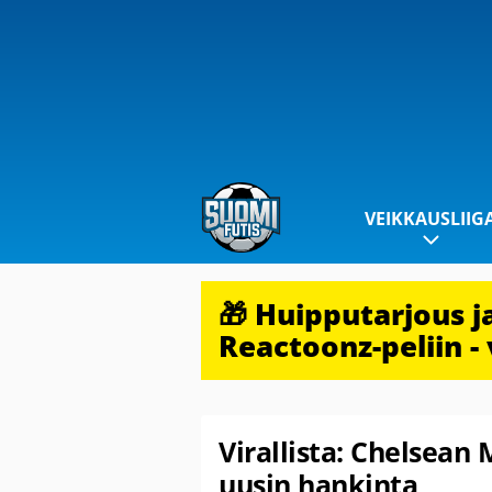
VEIKKAUSLIIG
🎁 Huipputarjous 
Reactoonz-peliin - 
Virallista: Chelsean
uusin hankinta