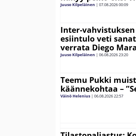
Juuso Kilpeläinen
|
07.08.2026
00:09
Inter-vahvistuksen
esiintulo veti sana
verrata Diego Mar
Juuso Kilpeläinen
|
06.08.2026
23:20
Teemu Pukki muist
käännekohtaa – ”Se
Väinö Helenius
|
06.08.2026
22:57
Tilastopaljastus: K