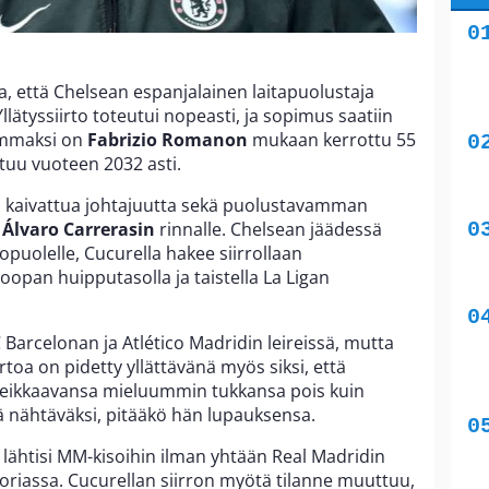
a, että Chelsean espanjalainen laitapuolustaja
Yllätyssiirto toteutui nopeasti, ja sopimus saatiin
summaksi on
Fabrizio Romanon
mukaan kerrottu 55
tuu vuoteen 2032 asti.
n kaivattua johtajuutta sekä puolustavamman
e
Álvaro Carrerasin
rinnalle. Chelsean jäädessä
opuolelle, Cucurella hakee siirrollaan
oopan huipputasolla ja taistella La Ligan
Barcelonan ja Atlético Madridin leireissä, mutta
irtoa on pidetty yllättävänä myös siksi, että
leikkaavansa mieluummin tukkansa pois kuin
ää nähtäväksi, pitääkö hän lupauksensa.
 lähtisi MM-kisoihin ilman yhtään Real Madridin
oriassa. Cucurellan siirron myötä tilanne muuttuu,