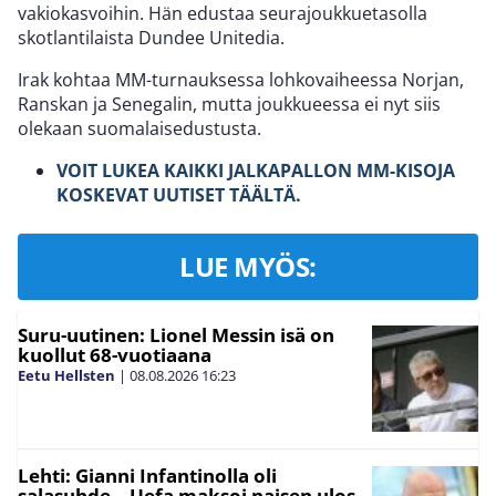
vakiokasvoihin. Hän edustaa seurajoukkuetasolla
skotlantilaista Dundee Unitedia.
Irak kohtaa MM-turnauksessa lohkovaiheessa Norjan,
Ranskan ja Senegalin, mutta joukkueessa ei nyt siis
olekaan suomalaisedustusta.
VOIT LUKEA KAIKKI JALKAPALLON MM-KISOJA
KOSKEVAT UUTISET TÄÄLTÄ.
LUE MYÖS:
Suru-uutinen: Lionel Messin isä on
kuollut 68-vuotiaana
Eetu Hellsten
|
08.08.2026
16:23
Lehti: Gianni Infantinolla oli
salasuhde – Uefa maksoi naisen ulos