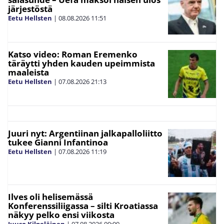
järjestöstä
Eetu Hellsten
|
08.08.2026
11:51
Katso video: Roman Eremenko
täräytti yhden kauden upeimmista
maaleista
Eetu Hellsten
|
07.08.2026
21:13
Juuri nyt: Argentiinan jalkapalloliitto
tukee Gianni Infantinoa
Eetu Hellsten
|
07.08.2026
11:19
Ilves oli helisemässä
Konferenssiliigassa – silti Kroatiassa
näkyy pelko ensi viikosta
Juuso Kilpeläinen
|
07.08.2026
00:09