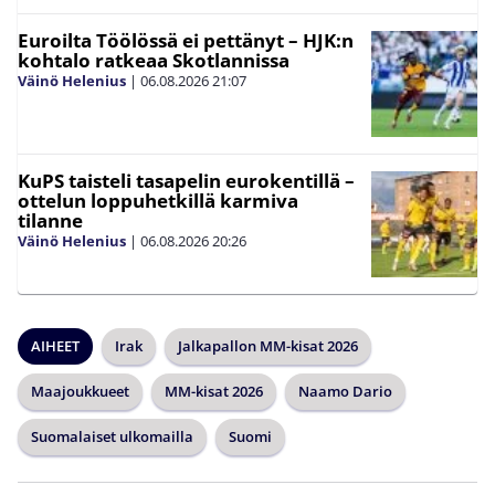
Euroilta Töölössä ei pettänyt – HJK:n
kohtalo ratkeaa Skotlannissa
Väinö Helenius
|
06.08.2026
21:07
KuPS taisteli tasapelin eurokentillä –
ottelun loppuhetkillä karmiva
tilanne
Väinö Helenius
|
06.08.2026
20:26
AIHEET
Irak
Jalkapallon MM-kisat 2026
Maajoukkueet
MM-kisat 2026
Naamo Dario
Suomalaiset ulkomailla
Suomi