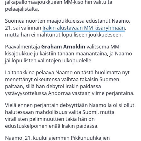
jalkapallomaajoukkueen MM-kisoihin valitulta
pelaajalistalta.
Suomea nuorten maajoukkueissa edustanut Naamo,
21, sai valinnan
Irakin alustavaan MM-kisaryhmään
,
mutta hän ei mahtunut lopulliseen joukkueeseen.
Päävalmentaja
Graham Arnoldin
valitsema MM-
kisajoukkue julkaistiin tänään maanantaina, ja Naamo
jäi lopullisten valintojen ulkopuolelle.
Laitapakkina pelaava Naamo on tästä huolimatta nyt
menettänyt oikeutensa vaihtaa takaisin Suomen
paitaan, sillä hän debytoi Irakin paidassa
ystävyysottelussa Andorraa vastaan viime perjantaina.
Vielä ennen perjantain debyyttiään Naamolla olisi ollut
halutessaan mahdollisuus valita Suomi, mutta
virallisten peliminuuttien takia hän on
edustuskelpoinen enää Irakin paidassa.
Naamo, 21, kuului aiemmin Pikkuhuuhkajien