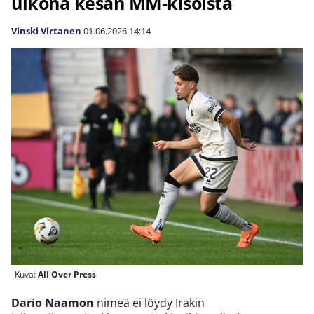
ulkona kesän MM-kisoista
Vinski Virtanen
01.06.2026
14:14
Kuva:
All Over Press
Dario Naamon
nimeä ei löydy Irakin