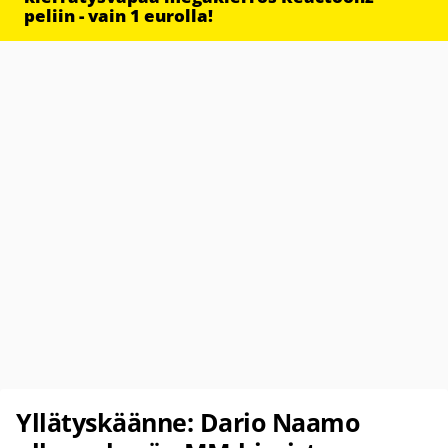
peliin - vain 1 eurolla!
Yllätyskäänne: Dario Naamo