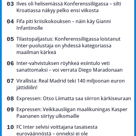
Ilves oli helisemässä Konferenssiliigassa – silti
Kroatiassa näkyy pelko ensi viikosta
Fifa piti kriisikokouksen – näin käy Gianni
Infantinolle
Tilastopaljastus: Konferenssiliigassa loistanut
Inter-puolustaja on yhdessä kategoriassa
maailman kärkeä
Inter-vahvistuksen röyhkeä esiintulo veti
sanattomaksi – voi verrata Diego Maradonaan
Virallista: Real Madrid teki 140 miljoonan euron
jättidiilin!
Expressen: Otso Liimatta saa siirron kärkiseuraan
Expressen: Veikkausliigan maalikuningas Kasper
Paananen siirtyy ulkomaille
FC Inter selvisi voittajana tasaisesta
euroväännöstä – onneksi ei ole