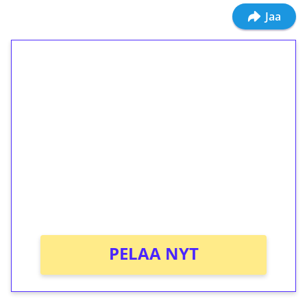
Jaa
1€ = 10€ arvosta
ilmaiskierroksia ilman
kierrätystä!
Talleta 1€
Saat heti 50 ilmaiskierrosta Tuohi 1000 -
peliin (arvo 0,20€ per kierros)!
Ei kierrätysvaatimusta!
PELAA NYT