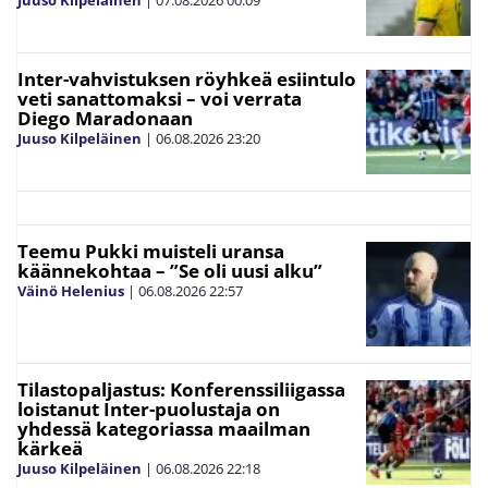
Inter-vahvistuksen röyhkeä esiintulo
veti sanattomaksi – voi verrata
Diego Maradonaan
Juuso Kilpeläinen
|
06.08.2026
23:20
Teemu Pukki muisteli uransa
käännekohtaa – ”Se oli uusi alku”
Väinö Helenius
|
06.08.2026
22:57
Tilastopaljastus: Konferenssiliigassa
loistanut Inter-puolustaja on
yhdessä kategoriassa maailman
kärkeä
Juuso Kilpeläinen
|
06.08.2026
22:18