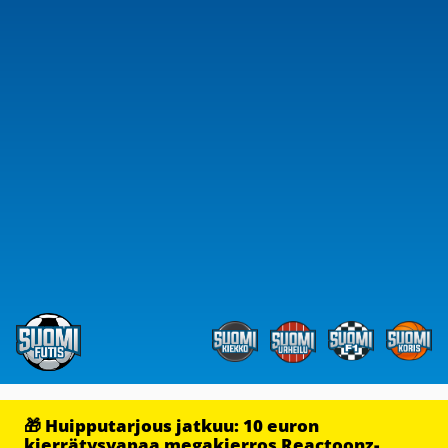
🎁 Huipputarjous jatkuu: 10 euron
kierrätysvapaa megakierros Reactoonz-