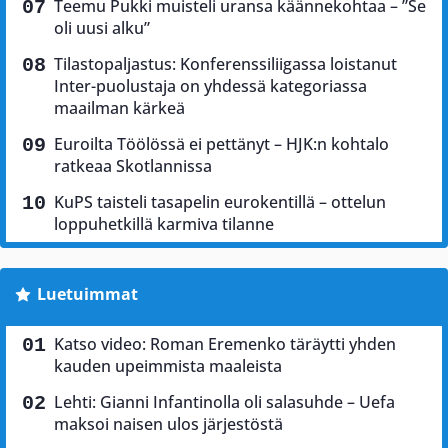
Teemu Pukki muisteli uransa käännekohtaa – ”Se
oli uusi alku”
Tilastopaljastus: Konferenssiliigassa loistanut
Inter-puolustaja on yhdessä kategoriassa
maailman kärkeä
Euroilta Töölössä ei pettänyt – HJK:n kohtalo
ratkeaa Skotlannissa
KuPS taisteli tasapelin eurokentillä – ottelun
loppuhetkillä karmiva tilanne
Luetuimmat
Katso video: Roman Eremenko täräytti yhden
kauden upeimmista maaleista
Lehti: Gianni Infantinolla oli salasuhde – Uefa
maksoi naisen ulos järjestöstä