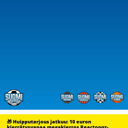
🎁 Huipputarjous jatkuu: 10 euron
kierrätysvapaa megakierros Reactoonz-