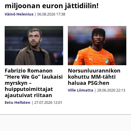
miljoonan euron jättidiilin!
Väinö Helenius
|
06.08.2026
17:38
Fabrizio Romanon
Norsunluurannikon
”Here We Go” laukaisi
kohuttu MM-tähti
myrskyn –
haluaa PSG:hen
huipputoimittajat
Ville Liimatta
|
28.06.2026
22:13
ajautuivat riitaan
Eetu Hellsten
|
27.07.2026
12:01