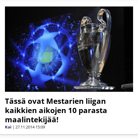
Tässä ovat Mestarien liigan
kaikkien aikojen 10 parasta
maalintekijää!
Kai
|
27.11.2014
15:09