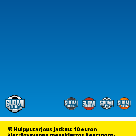
🎁 Huipputarjous jatkuu: 10 euron
kierrätysvapaa megakierros Reactoonz-