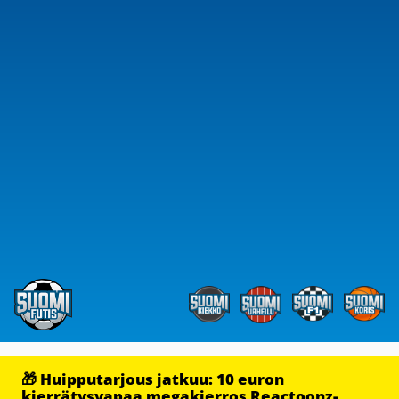
🎁 Huipputarjous jatkuu: 10 euron
kierrätysvapaa megakierros Reactoonz-