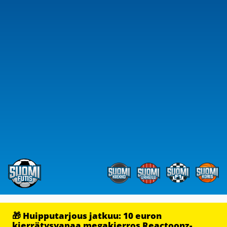
🎁 Huipputarjous jatkuu: 10 euron
kierrätysvapaa megakierros Reactoonz-