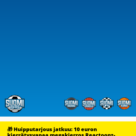
🎁 Huipputarjous jatkuu: 10 euron
kierrätysvapaa megakierros Reactoonz-