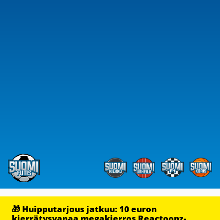
🎁 Huipputarjous jatkuu: 10 euron
kierrätysvapaa megakierros Reactoonz-