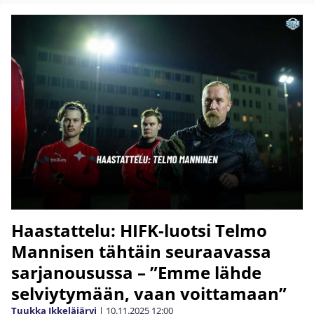
Haastattelu: HIFK-luotsi Telmo
Mannisen tähtäin seuraavassa
sarjanousussa – ”Emme lähde
selviytymään, vaan voittamaan”
Tuukka Ikkeläjärvi
|
10.11.2025
12:00