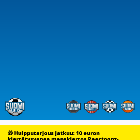
🎁 Huipputarjous jatkuu: 10 euron
kierrätysvapaa megakierros Reactoonz-