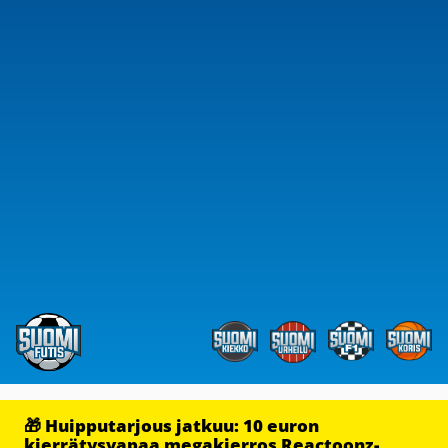
🎁 Huipputarjous jatkuu: 10 euron
kierrätysvapaa megakierros Reactoonz-