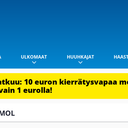
A
ULKOMAAT
HUUHKAJAT
HAAS
jatkuu: 10 euron kierrätysvapaa m
vain 1 eurolla!
PGMOL