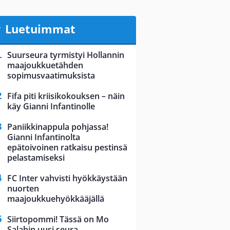
Luetuimmat
Suurseura tyrmistyi Hollannin
maajoukkuetähden
sopimusvaatimuksista
Fifa piti kriisikokouksen – näin
käy Gianni Infantinolle
Paniikkinappula pohjassa!
Gianni Infantinolta
epätoivoinen ratkaisu pestinsä
pelastamiseksi
FC Inter vahvisti hyökkäystään
nuorten
maajoukkuehyökkääjällä
Siirtopommi! Tässä on Mo
Salahin uusi seura