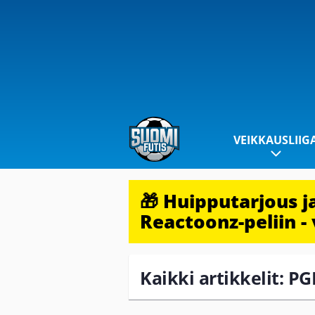
VEIKKAUSLIIG
🎁 Huipputarjous 
Reactoonz-peliin - 
Kaikki artikkelit: 