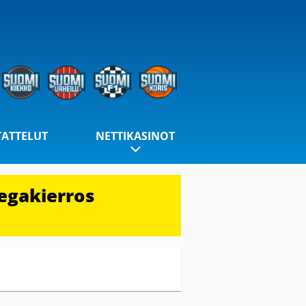
TATTELUT
NETTIKASINOT
egakierros