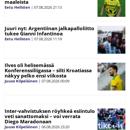
maaleista
Eetu Hellsten
|
07.08.2026
21:13
Juuri nyt: Argentiinan jalkapalloliitto
tukee Gianni Infantinoa
Eetu Hellsten
|
07.08.2026
11:19
Ilves oli helisemässä
Konferenssiliigassa – silti Kroatiassa
näkyy pelko ensi viikosta
Juuso Kilpeläinen
|
07.08.2026
00:09
Inter-vahvistuksen röyhkeä esiintulo
veti sanattomaksi – voi verrata
Diego Maradonaan
Juuso Kilpeläinen
|
06.08.2026
23:20