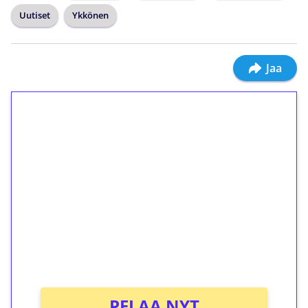
Uutiset
Ykkönen
Jaa
1€ = 10€ arvosta
ilmaiskierroksia ilman
kierrätystä!
Talleta 1€
Saat heti 50 ilmaiskierrosta Tuohi 1000 -
peliin (arvo 0,20€ per kierros)!
Ei kierrätysvaatimusta!
PELAA NYT