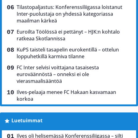
Tilastopaljastus: Konferenssiliigassa loistanut
Inter-puolustaja on yhdessä kategoriassa
maailman kärkeä
Euroilta Töölössä ei pettänyt – HJK:n kohtalo
ratkeaa Skotlannissa
KuPS taisteli tasapelin eurokentillä – ottelun
loppuhetkillä karmiva tilanne
FC Inter selvisi voittajana tasaisesta
euroväännöstä – onneksi ei ole
vierasmaalisääntöä
Ilves-pelaaja menee FC Hakaan kasvamaan
korkoa
Luetuimmat
Ilves oli helisemässä Konferenssiliigassa – silti