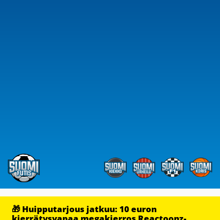
🎁 Huipputarjous jatkuu: 10 euron
kierrätysvapaa megakierros Reactoonz-