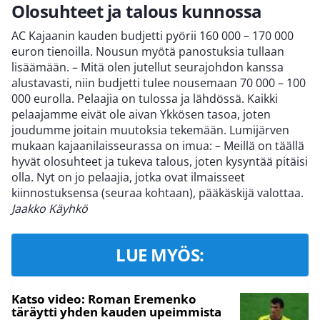
Olosuhteet ja talous kunnossa
AC Kajaanin kauden budjetti pyörii 160 000 – 170 000
euron tienoilla. Nousun myötä panostuksia tullaan
lisäämään. – Mitä olen jutellut seurajohdon kanssa
alustavasti, niin budjetti tulee nousemaan 70 000 – 100
000 eurolla. Pelaajia on tulossa ja lähdössä. Kaikki
pelaajamme eivät ole aivan Ykkösen tasoa, joten
joudumme joitain muutoksia tekemään. Lumijärven
mukaan kajaanilaisseurassa on imua: – Meillä on täällä
hyvät olosuhteet ja tukeva talous, joten kysyntää pitäisi
olla. Nyt on jo pelaajia, jotka ovat ilmaisseet
kiinnostuksensa (seuraa kohtaan), pääkäskijä valottaa.
Jaakko Käyhkö
LUE MYÖS:
Katso video: Roman Eremenko
täräytti yhden kauden upeimmista