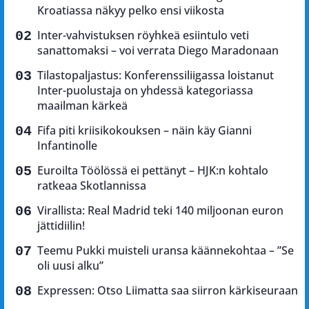
Kroatiassa näkyy pelko ensi viikosta
Inter-vahvistuksen röyhkeä esiintulo veti
sanattomaksi – voi verrata Diego Maradonaan
Tilastopaljastus: Konferenssiliigassa loistanut
Inter-puolustaja on yhdessä kategoriassa
maailman kärkeä
Fifa piti kriisikokouksen – näin käy Gianni
Infantinolle
Euroilta Töölössä ei pettänyt – HJK:n kohtalo
ratkeaa Skotlannissa
Virallista: Real Madrid teki 140 miljoonan euron
jättidiilin!
Teemu Pukki muisteli uransa käännekohtaa – ”Se
oli uusi alku”
Expressen: Otso Liimatta saa siirron kärkiseuraan