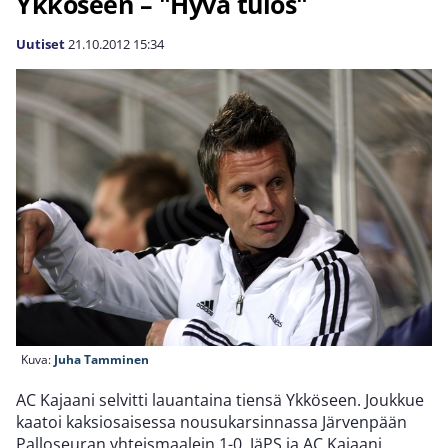
Ykköseen – "Hyvä tulos"
Uutiset
21.10.2012
15:34
Kuva:
Juha Tamminen
AC Kajaani selvitti lauantaina tiensä Ykköseen. Joukkue
kaatoi kaksiosaisessa nousukarsinnassa Järvenpään
Palloseuran yhteismaalein 1-0. JäPS ja AC Kajaani