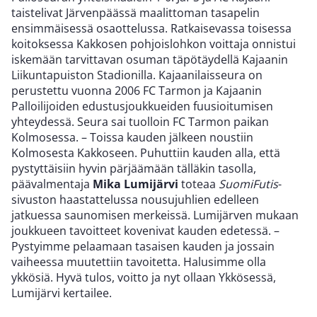
taistelivat Järvenpäässä maalittoman tasapelin
ensimmäisessä osaottelussa. Ratkaisevassa toisessa
koitoksessa Kakkosen pohjoislohkon voittaja onnistui
iskemään tarvittavan osuman täpötäydellä Kajaanin
Liikuntapuiston Stadionilla. Kajaanilaisseura on
perustettu vuonna 2006 FC Tarmon ja Kajaanin
Palloilijoiden edustusjoukkueiden fuusioitumisen
yhteydessä. Seura sai tuolloin FC Tarmon paikan
Kolmosessa. – Toissa kauden jälkeen noustiin
Kolmosesta Kakkoseen. Puhuttiin kauden alla, että
pystyttäisiin hyvin pärjäämään tälläkin tasolla,
päävalmentaja
Mika Lumijärvi
toteaa
SuomiFutis
-
sivuston haastattelussa nousujuhlien edelleen
jatkuessa saunomisen merkeissä. Lumijärven mukaan
joukkueen tavoitteet kovenivat kauden edetessä. –
Pystyimme pelaamaan tasaisen kauden ja jossain
vaiheessa muutettiin tavoitetta. Halusimme olla
ykkösiä. Hyvä tulos, voitto ja nyt ollaan Ykkösessä,
Lumijärvi kertailee.