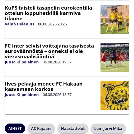
KuPS taisteli tasapelin eurokentillä –
ottelun loppuhetkillä karmiva
tilanne
Väinö Helenius
|
06.08.2026
20:26
FC Inter selvisi voittajana tasaisesta
euroväännöstä – onneksi ei ole
vierasmaalisääntöä
Juuso Kilpeläinen
|
06.08.2026
19:57
Ilves-pelaaja menee FC Hakaan
kasvamaan korkoa
Juuso Kilpeläinen
|
06.08.2026
18:57
AIHEET
AC Kajaani
Haastattelut
Lumijärvi Mika