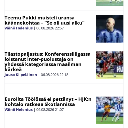
Teemu Pukki muisteli uransa
käännekohtaa – ”Se oli uusi alku”
Väinö Helenius
|
06.08.2026
22:57
Tilastopaljastus: Konferenssiliigassa
loistanut Inter-puolustaja on
yhdessä kategoriassa maailman
kärkeä
Juuso Kilpeläinen
|
06.08.2026
22:18
Euroilta Töölössä ei pettänyt – HJK:n
kohtalo ratkeaa Skotlannissa
Väinö Helenius
|
06.08.2026
21:07