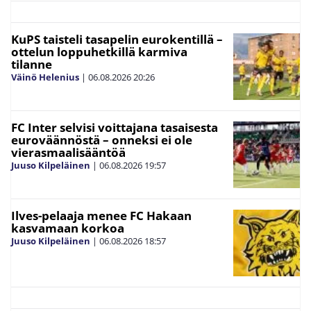
KuPS taisteli tasapelin eurokentillä –
ottelun loppuhetkillä karmiva
tilanne
Väinö Helenius
|
06.08.2026
20:26
FC Inter selvisi voittajana tasaisesta
euroväännöstä – onneksi ei ole
vierasmaalisääntöä
Juuso Kilpeläinen
|
06.08.2026
19:57
Ilves-pelaaja menee FC Hakaan
kasvamaan korkoa
Juuso Kilpeläinen
|
06.08.2026
18:57