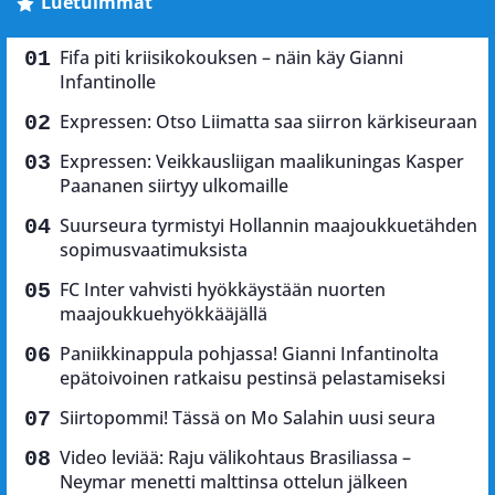
Luetuimmat
Fifa piti kriisikokouksen – näin käy Gianni
Infantinolle
Expressen: Otso Liimatta saa siirron kärkiseuraan
Expressen: Veikkausliigan maalikuningas Kasper
Paananen siirtyy ulkomaille
Suurseura tyrmistyi Hollannin maajoukkuetähden
sopimusvaatimuksista
FC Inter vahvisti hyökkäystään nuorten
maajoukkuehyökkääjällä
Paniikkinappula pohjassa! Gianni Infantinolta
epätoivoinen ratkaisu pestinsä pelastamiseksi
Siirtopommi! Tässä on Mo Salahin uusi seura
Video leviää: Raju välikohtaus Brasiliassa –
Neymar menetti malttinsa ottelun jälkeen