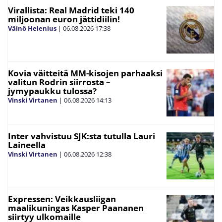
Virallista: Real Madrid teki 140
miljoonan euron jättidiilin!
Väinö Helenius
|
06.08.2026
17:38
Kovia väitteitä MM-kisojen parhaaksi
valitun Rodrin siirrosta –
jymypaukku tulossa?
Vinski Virtanen
|
06.08.2026
14:13
Inter vahvistuu SJK:sta tutulla Lauri
Laineella
Vinski Virtanen
|
06.08.2026
12:38
Expressen: Veikkausliigan
maalikuningas Kasper Paananen
siirtyy ulkomaille