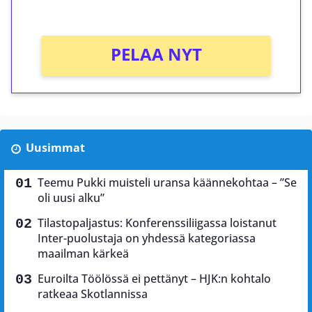
Ei kierrätysvaatimusta!
PELAA NYT
Uusimmat
Teemu Pukki muisteli uransa käännekohtaa – ”Se
oli uusi alku”
Tilastopaljastus: Konferenssiliigassa loistanut
Inter-puolustaja on yhdessä kategoriassa
maailman kärkeä
Euroilta Töölössä ei pettänyt – HJK:n kohtalo
ratkeaa Skotlannissa