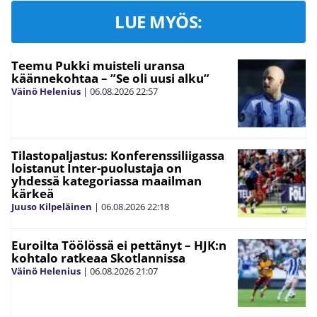
LUE MYÖS:
Teemu Pukki muisteli uransa
käännekohtaa – ”Se oli uusi alku”
Väinö Helenius
|
06.08.2026
22:57
Tilastopaljastus: Konferenssiliigassa
loistanut Inter-puolustaja on
yhdessä kategoriassa maailman
kärkeä
Juuso Kilpeläinen
|
06.08.2026
22:18
Euroilta Töölössä ei pettänyt – HJK:n
kohtalo ratkeaa Skotlannissa
Väinö Helenius
|
06.08.2026
21:07