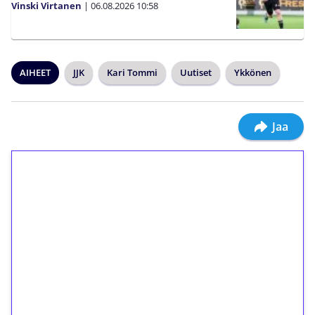
Vinski Virtanen
|
06.08.2026
10:58
AIHEET
JJK
Kari Tommi
Uutiset
Ykkönen
Jaa
1€ = 10€ arvosta
ilmaiskierroksia ilman
kierrätystä!
Talleta 1€
Saat heti 50 ilmaiskierrosta Tuohi 1000 -
peliin (arvo 0,20€ per kierros)!