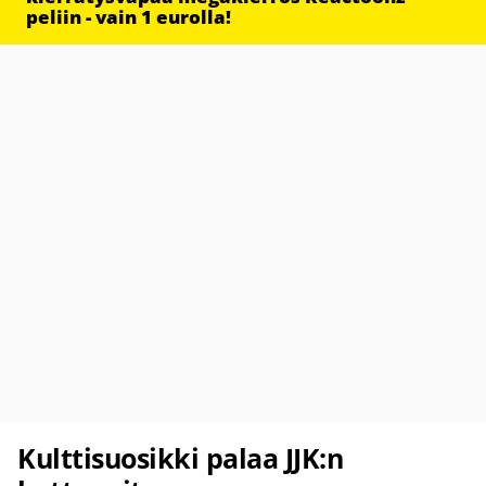
peliin - vain 1 eurolla!
Kulttisuosikki palaa JJK:n