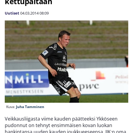
kettupaitaan
Uutiset
04.03.2014
08:09
Kuva:
Juha Tamminen
Veikkausliigasta viime kauden päätteeksi Ykköseen
pudonnut on tehnyt ensimmäisen kovan luokan
hankintansa uuden kauden joukkueeseensa. JJK:n oma