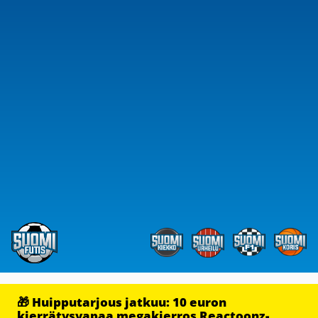
🎁 Huipputarjous jatkuu: 10 euron
kierrätysvapaa megakierros Reactoonz-