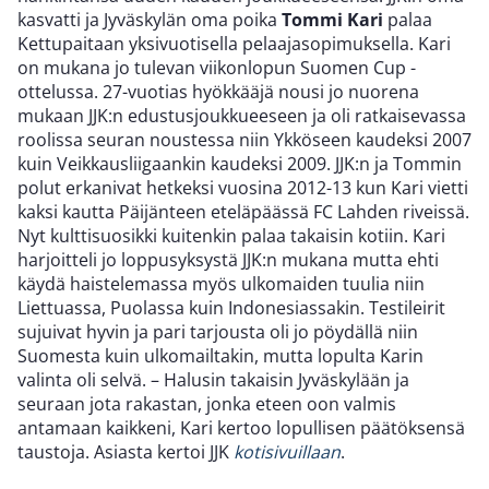
kasvatti ja Jyväskylän oma poika
Tommi Kari
palaa
Kettupaitaan yksivuotisella pelaajasopimuksella. Kari
on mukana jo tulevan viikonlopun Suomen Cup -
ottelussa. 27-vuotias hyökkääjä nousi jo nuorena
mukaan JJK:n edustusjoukkueeseen ja oli ratkaisevassa
roolissa seuran noustessa niin Ykköseen kaudeksi 2007
kuin Veikkausliigaankin kaudeksi 2009. JJK:n ja Tommin
polut erkanivat hetkeksi vuosina 2012-13 kun Kari vietti
kaksi kautta Päijänteen eteläpäässä FC Lahden riveissä.
Nyt kulttisuosikki kuitenkin palaa takaisin kotiin. Kari
harjoitteli jo loppusyksystä JJK:n mukana mutta ehti
käydä haistelemassa myös ulkomaiden tuulia niin
Liettuassa, Puolassa kuin Indonesiassakin. Testileirit
sujuivat hyvin ja pari tarjousta oli jo pöydällä niin
Suomesta kuin ulkomailtakin, mutta lopulta Karin
valinta oli selvä. – Halusin takaisin Jyväskylään ja
seuraan jota rakastan, jonka eteen oon valmis
antamaan kaikkeni, Kari kertoo lopullisen päätöksensä
taustoja. Asiasta kertoi JJK
kotisivuillaan
.