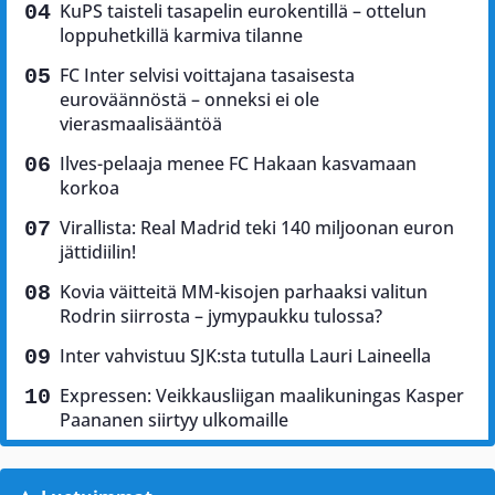
KuPS taisteli tasapelin eurokentillä – ottelun
loppuhetkillä karmiva tilanne
FC Inter selvisi voittajana tasaisesta
euroväännöstä – onneksi ei ole
vierasmaalisääntöä
Ilves-pelaaja menee FC Hakaan kasvamaan
korkoa
Virallista: Real Madrid teki 140 miljoonan euron
jättidiilin!
Kovia väitteitä MM-kisojen parhaaksi valitun
Rodrin siirrosta – jymypaukku tulossa?
Inter vahvistuu SJK:sta tutulla Lauri Laineella
Expressen: Veikkausliigan maalikuningas Kasper
Paananen siirtyy ulkomaille