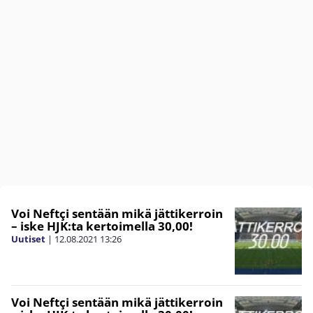
Voi Neftçi sentään mikä jättikerroin
– iske HJK:ta kertoimella 30,00!
Uutiset
|
12.08.2021
13:26
Voi Neftçi sentään mikä jättikerroin