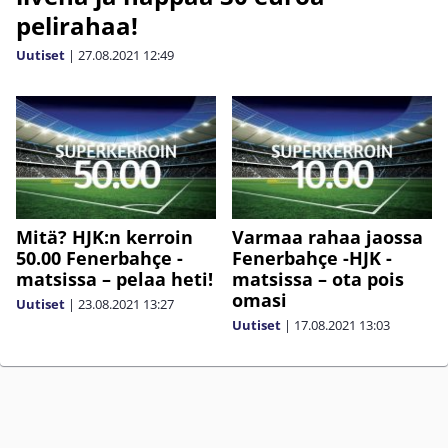
pelirahaa!
Uutiset
|
27.08.2021
12:49
Mitä? HJK:n kerroin
Varmaa rahaa jaossa
50.00 Fenerbahçe -
Fenerbahçe -HJK -
matsissa – pelaa heti!
matsissa – ota pois
omasi
Uutiset
|
23.08.2021
13:27
Uutiset
|
17.08.2021
13:03