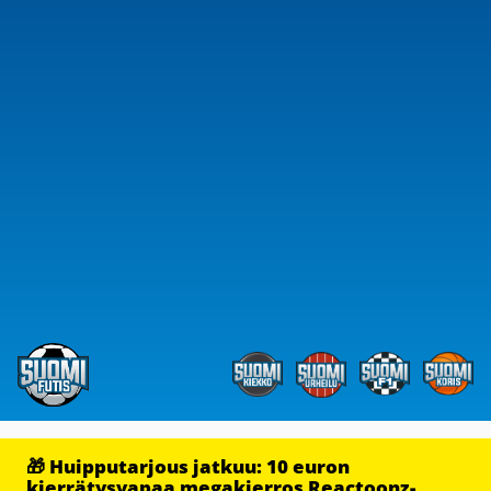
🎁 Huipputarjous jatkuu: 10 euron
kierrätysvapaa megakierros Reactoonz-