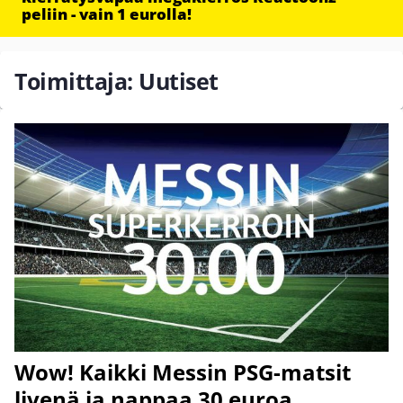
peliin - vain 1 eurolla!
Toimittaja: Uutiset
Wow! Kaikki Messin PSG-matsit
livenä ja nappaa 30 euroa