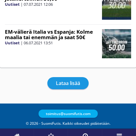
Uutiset
|
07.07.2021
12:06
EM-välierä Italia vs Espanja: Kolme
maalia tai enemmän ja saat 50€
Uutiset
|
06.07.2021
13:51
Lataa lisää
toimitus@suomifutis.com
© 2026 - SuomiFutis. Kaikki oikeudet pidätetään.