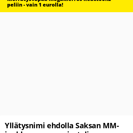
peliin - vain 1 eurolla!
Yllätysnimi ehdolla Saksan MM-