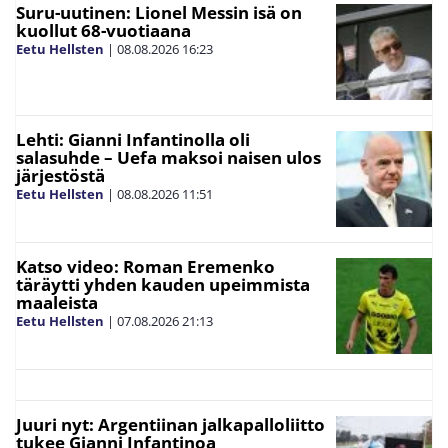
Suru-uutinen: Lionel Messin isä on
kuollut 68-vuotiaana
Eetu Hellsten
|
08.08.2026
16:23
Lehti: Gianni Infantinolla oli
salasuhde – Uefa maksoi naisen ulos
järjestöstä
Eetu Hellsten
|
08.08.2026
11:51
Katso video: Roman Eremenko
täräytti yhden kauden upeimmista
maaleista
Eetu Hellsten
|
07.08.2026
21:13
Juuri nyt: Argentiinan jalkapalloliitto
tukee Gianni Infantinoa