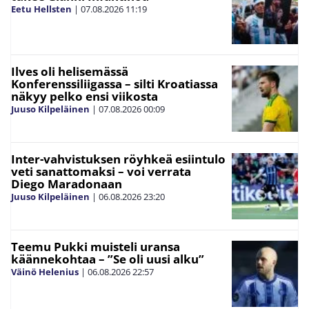
Eetu Hellsten
|
07.08.2026
11:19
Ilves oli helisemässä
Konferenssiliigassa – silti Kroatiassa
näkyy pelko ensi viikosta
Juuso Kilpeläinen
|
07.08.2026
00:09
Inter-vahvistuksen röyhkeä esiintulo
veti sanattomaksi – voi verrata
Diego Maradonaan
Juuso Kilpeläinen
|
06.08.2026
23:20
Teemu Pukki muisteli uransa
käännekohtaa – ”Se oli uusi alku”
Väinö Helenius
|
06.08.2026
22:57