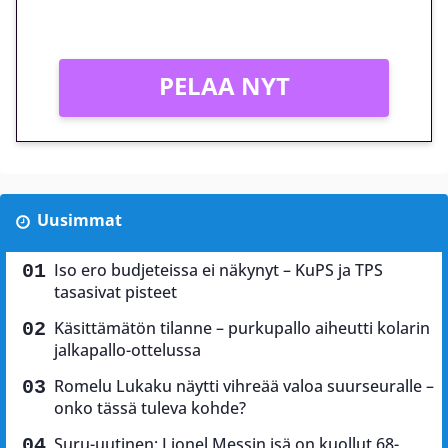
Vain uusille asiakkaille!
PELAA NYT
Uusimmat
Iso ero budjeteissa ei näkynyt – KuPS ja TPS
tasasivat pisteet
Käsittämätön tilanne – purkupallo aiheutti kolarin
jalkapallo-ottelussa
Romelu Lukaku näytti vihreää valoa suurseuralle –
onko tässä tuleva kohde?
Suru-uutinen: Lionel Messin isä on kuollut 68-