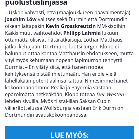
puolustuslinjassa
– Uskon vahvasti, että (maajoukkueen päävalmentaja)
Joachim Löw
valitsee sekä Durmin että Dortmundin
oikean laitapakin
Kevin Grosskreutzin
MM-kisoihin.
Kaikki muut vaihtoehdot
Philipp Lahmia
lukuun
ottamatta olisivat hätäratkaisuja, Lothar Matthäus
jatkoi kehujaan. Dortmund-luotsi Jürgen Klopp ei
halunnut ottaa kantaa Matthäusin ehdotukseen, mutta
yltyi myös kehumaan nopean läpimurron tehnyttä
Durmia. – En ylläty siitä, että hänen nopea
kehityksensä pistää miettimään. Hän ei ole vielä
lähelläkään potentiaalinsa kattoa. Nimesimme hänet
kokoonpanoomme Realia ja Bayernia vastaan
epäröimättä hetkeäkään, Klopp toteaa
Der Westen
-
lehden sivuilla. Myös tiistai-illan Saksan Cupin
välieräottelussa Wolfsburgia vastaan Erik Durm on
Dortmundin avauskokoonpanossa.
LUE MYÖS: