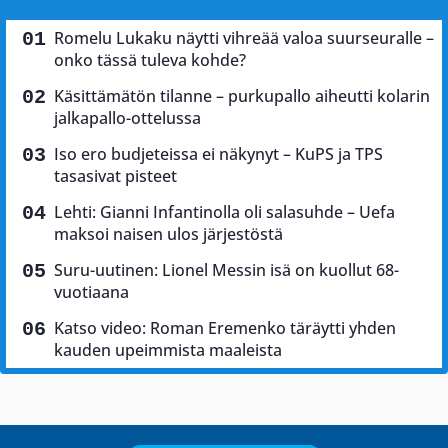
Romelu Lukaku näytti vihreää valoa suurseuralle –
onko tässä tuleva kohde?
Käsittämätön tilanne – purkupallo aiheutti kolarin
jalkapallo-ottelussa
Iso ero budjeteissa ei näkynyt – KuPS ja TPS
tasasivat pisteet
Lehti: Gianni Infantinolla oli salasuhde – Uefa
maksoi naisen ulos järjestöstä
Suru-uutinen: Lionel Messin isä on kuollut 68-
vuotiaana
Katso video: Roman Eremenko täräytti yhden
kauden upeimmista maaleista