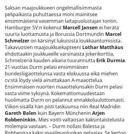
Saksan maajoukkueen ongelmallisimmasta
pelipaikasta puhuttaessa moni mainitsee
ensimmäisenä vasemman laitapuolustajan tontin.
Hamburger SV:n kokenut
Marcell Jansen
ei herätä
suurta luottamusta ja Borussia Dortmundin
Marcel
Schmelzer
on kärsinyt lukuisista loukkaantumisista.
Takavuosien maajoukkuekapteeni
Lothar Matthäus
ehdottaakin joukkueelle varsinaista jokerikorttia,
Schmelzeriä kauden aikana tuurannutta
Erik Durmia
.
21-vuotias Durm pelasi ensimmäisen
bundesliigaottelunsa vasta elokuussa eikä miehen
cv:stä löydy vielä ainuttakaan A-maaottelua.
Ensimmäisen nuorten maaottelunsakin Durm pelasi
vasta viime syksynä. Kokemattomuudestaan
huolimatta Durm on pelannut ennakkoluulottomasti.
Viikon sisällä hän pisti taskuunsa niin Real Madridin
Gareth Balen
kuin Bayern Münchenin
Arjen
Robbeninkin
.
Mies voitti valtaosan kaksintaisteluista
molempia vastaan. – Durm nollasi Balessa ja
Robbenissa kaksi maailmanluokan pelaajaa. Se kertoo