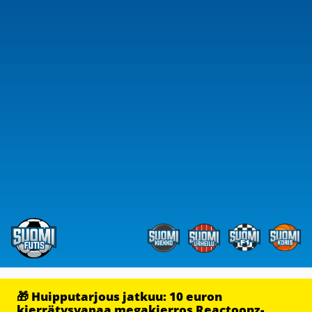
🎁 Huipputarjous jatkuu: 10 euron
kierrätysvapaa megakierros Reactoonz-