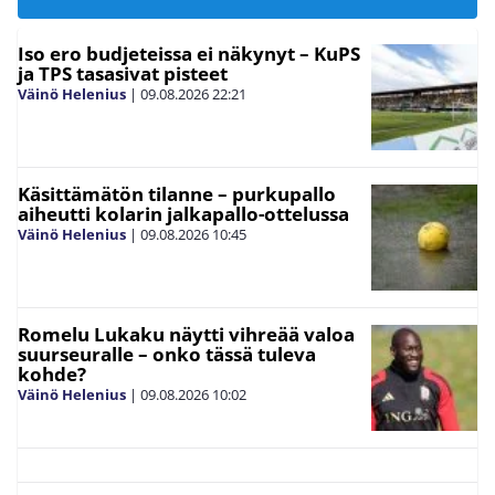
Iso ero budjeteissa ei näkynyt – KuPS
ja TPS tasasivat pisteet
Väinö Helenius
|
09.08.2026
22:21
Käsittämätön tilanne – purkupallo
aiheutti kolarin jalkapallo-ottelussa
Väinö Helenius
|
09.08.2026
10:45
Romelu Lukaku näytti vihreää valoa
suurseuralle – onko tässä tuleva
kohde?
Väinö Helenius
|
09.08.2026
10:02