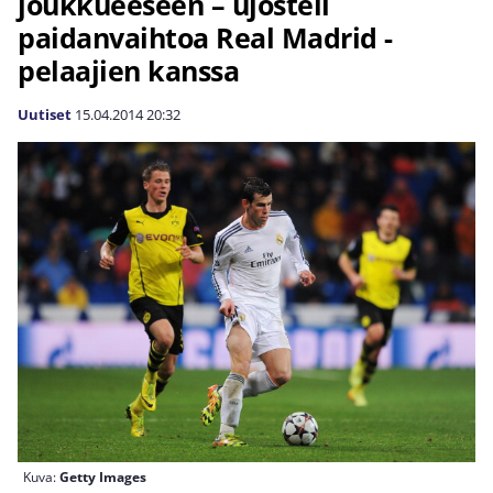
joukkueeseen – ujosteli
paidanvaihtoa Real Madrid -
pelaajien kanssa
Uutiset
15.04.2014
20:32
Kuva:
Getty Images