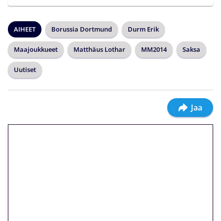
AIHEET
Borussia Dortmund
Durm Erik
Maajoukkueet
Matthäus Lothar
MM2014
Saksa
Uutiset
Jaa
🎁 Huipputarjous jatkuu: 10
euron kierrätysvapaa
megakierros Reactoonz-
peliin – vain 1 eurolla!
Peli: Reactoonz