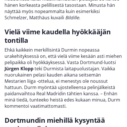
hänen korkeasta pelillisestä tasostaan. Minusta hän
näyttää myös nopeammalta kuin esimerkiksi
Schmelzer, Matthäus kuvaili
Bildille
.
Vielä viime kaudella hyökkääjän
tontilla
Ehkä kaikkein merkillisintä Durmin nopeassa
urakehityksessä on, että vielä viime kesään asti miehen
pelipaikka oli hyökkäyksessä. Vasta Dortmund-luotsi
Jürgen Klopp
teki Durmista laitapuolustajan. Vaikka
nuorukainen pelasi kauden aikana seitsemän
Mestarien liiga -ottelua, ei menestys ole noussut
hattuun. Durm myöntää ujostelleensa pelinjälkeistä
paidanvaihtoa Real Madridin tähtien kanssa. – Enhän
minä tiedä, tunteeko heistä edes kukaan minua, Durm
kommentoi vaatimattomasti.
Dortmundin miehillä kysyntää