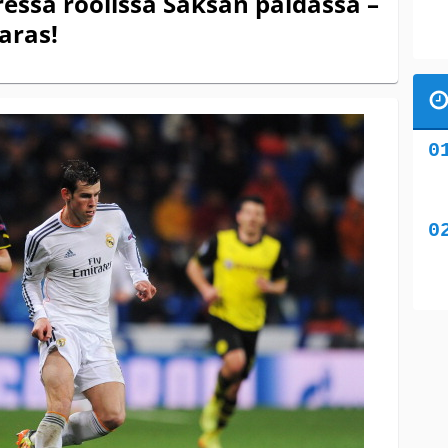
essa roolissa Saksan paidassa –
aras!