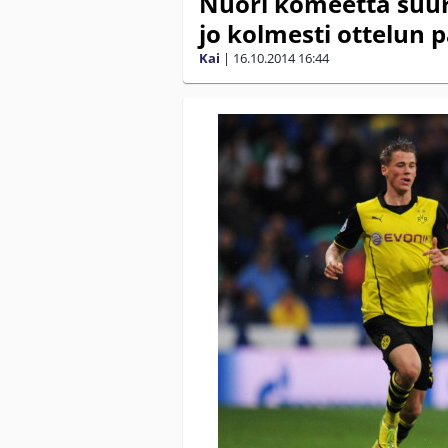
Nuori komeetta suur
jo kolmesti ottelun p
Kai
|
16.10.2014
16:44