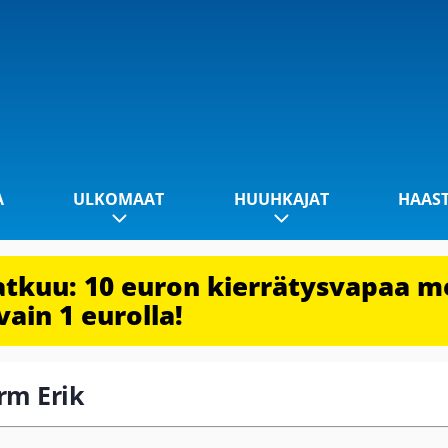
A
ULKOMAAT
HUUHKAJAT
HAAS
jatkuu: 10 euron kierrätysvapaa m
vain 1 eurolla!
urm Erik