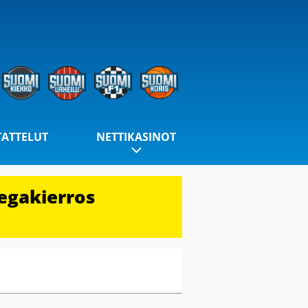
TATTELUT
NETTIKASINOT
egakierros