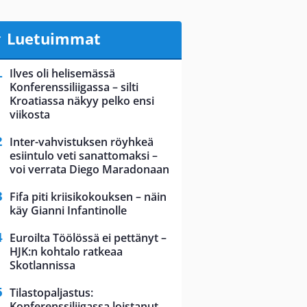
Luetuimmat
Ilves oli helisemässä
Konferenssiliigassa – silti
Kroatiassa näkyy pelko ensi
viikosta
Inter-vahvistuksen röyhkeä
esiintulo veti sanattomaksi –
voi verrata Diego Maradonaan
Fifa piti kriisikokouksen – näin
käy Gianni Infantinolle
Euroilta Töölössä ei pettänyt –
HJK:n kohtalo ratkeaa
Skotlannissa
Tilastopaljastus:
Konferenssiliigassa loistanut