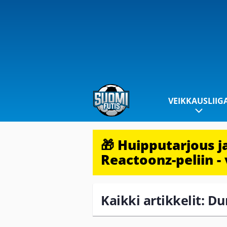
VEIKKAUSLIIG
🎁 Huipputarjous 
Reactoonz-peliin - 
Kaikki artikkelit: D