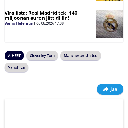
Virallista: Real Madrid teki 140
miljoonan euron jättidiilin!
Väinö Helenius
|
06.08.2026
17:38
AIHEET
Cleverley Tom
Manchester United
Valioliiga
Jaa
1€ = 10€ arvosta
ilmaiskierroksia ilman
kierrätystä!