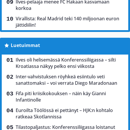
Ilves-pelaaja menee FC Hakaan kasvamaan
korkoa
Virallista: Real Madrid teki 140 miljoonan euron
jättidiilin!
Luetuimmat
Ilves oli helisemässä Konferenssiliigassa – silti
Kroatiassa näkyy pelko ensi viikosta
Inter-vahvistuksen röyhkeä esiintulo veti
sanattomaksi – voi verrata Diego Maradonaan
Fifa piti kriisikokouksen – näin käy Gianni
Infantinolle
Euroilta Töölössä ei pettänyt – HJK:n kohtalo
ratkeaa Skotlannissa
Tilastopaljastus: Konferenssiliigassa loistanut