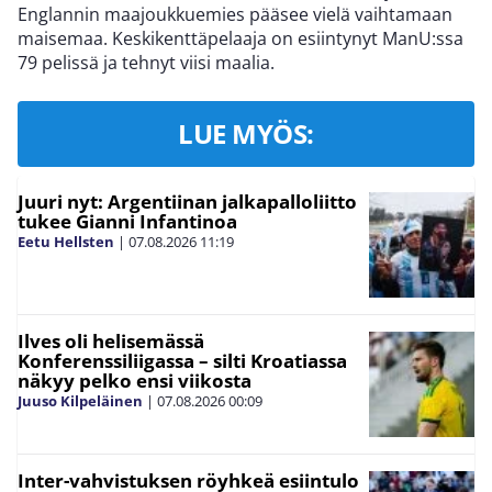
Englannin maajoukkuemies pääsee vielä vaihtamaan
maisemaa. Keskikenttäpelaaja on esiintynyt ManU:ssa
79 pelissä ja tehnyt viisi maalia.
LUE MYÖS:
Juuri nyt: Argentiinan jalkapalloliitto
tukee Gianni Infantinoa
Eetu Hellsten
|
07.08.2026
11:19
Ilves oli helisemässä
Konferenssiliigassa – silti Kroatiassa
näkyy pelko ensi viikosta
Juuso Kilpeläinen
|
07.08.2026
00:09
Inter-vahvistuksen röyhkeä esiintulo