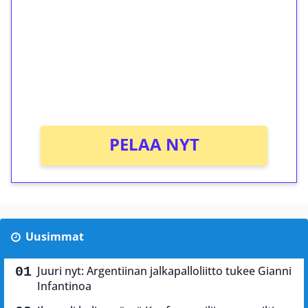
Talleta 1€
Saat heti 50 ilmaiskierrosta Tuohi 1000 -
peliin (arvo 0,20€ per kierros)!
Ei kierrätysvaatimusta!
PELAA NYT
Uusimmat
Juuri nyt: Argentiinan jalkapalloliitto tukee Gianni
Infantinoa