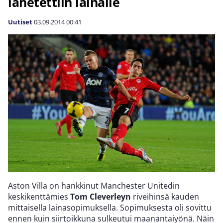
lähetettiin lainalle
Uutiset
03.09.2014
00:41
Aston Villa on hankkinut Manchester Unitedin
keskikenttämies
Tom Cleverleyn
riveihinsä kauden
mittaisella lainasopimuksella. Sopimuksesta oli sovittu
ennen kuin siirtoikkuna sulkeutui maanantaiyönä. Näin