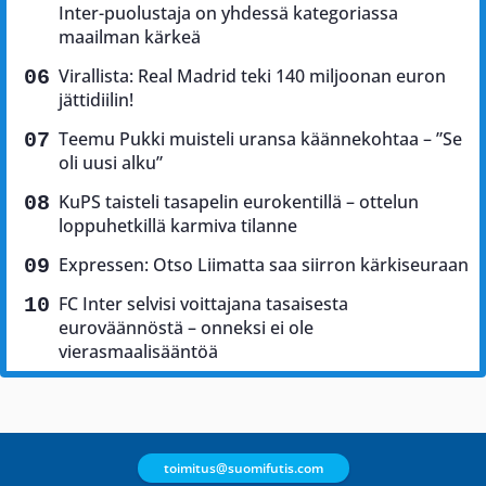
Inter-puolustaja on yhdessä kategoriassa
maailman kärkeä
Virallista: Real Madrid teki 140 miljoonan euron
jättidiilin!
Teemu Pukki muisteli uransa käännekohtaa – ”Se
oli uusi alku”
KuPS taisteli tasapelin eurokentillä – ottelun
loppuhetkillä karmiva tilanne
Expressen: Otso Liimatta saa siirron kärkiseuraan
FC Inter selvisi voittajana tasaisesta
euroväännöstä – onneksi ei ole
vierasmaalisääntöä
toimitus@suomifutis.com