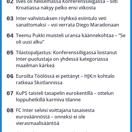
Ilves oli helisemässä Konferenssiliigassa – silti
Kroatiassa näkyy pelko ensi viikosta
Inter-vahvistuksen röyhkeä esiintulo veti
sanattomaksi – voi verrata Diego Maradonaan
Teemu Pukki muisteli uransa käännekohtaa – ”Se
oli uusi alku”
Tilastopaljastus: Konferenssiliigassa loistanut
Inter-puolustaja on yhdessä kategoriassa
maailman kärkeä
Euroilta Töölössä ei pettänyt – HJK:n kohtalo
ratkeaa Skotlannissa
KuPS taisteli tasapelin eurokentillä – ottelun
loppuhetkillä karmiva tilanne
FC Inter selvisi voittajana tasaisesta
euroväännöstä – onneksi ei ole
vierasmaalisääntöä