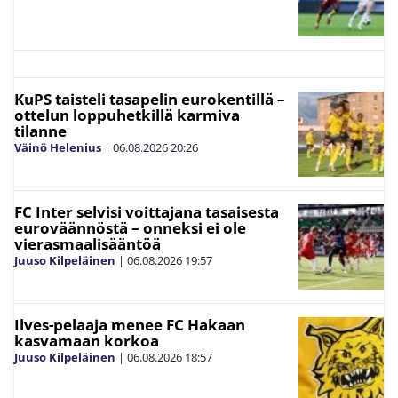
KuPS taisteli tasapelin eurokentillä –
ottelun loppuhetkillä karmiva
tilanne
Väinö Helenius
|
06.08.2026
20:26
FC Inter selvisi voittajana tasaisesta
euroväännöstä – onneksi ei ole
vierasmaalisääntöä
Juuso Kilpeläinen
|
06.08.2026
19:57
Ilves-pelaaja menee FC Hakaan
kasvamaan korkoa
Juuso Kilpeläinen
|
06.08.2026
18:57