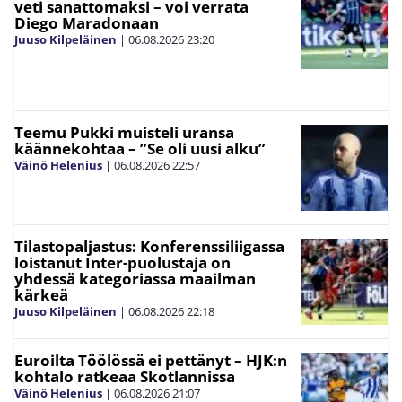
veti sanattomaksi – voi verrata
Diego Maradonaan
Juuso Kilpeläinen
|
06.08.2026
23:20
Teemu Pukki muisteli uransa
käännekohtaa – ”Se oli uusi alku”
Väinö Helenius
|
06.08.2026
22:57
Tilastopaljastus: Konferenssiliigassa
loistanut Inter-puolustaja on
yhdessä kategoriassa maailman
kärkeä
Juuso Kilpeläinen
|
06.08.2026
22:18
Euroilta Töölössä ei pettänyt – HJK:n
kohtalo ratkeaa Skotlannissa
Väinö Helenius
|
06.08.2026
21:07