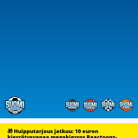
🎁 Huipputarjous jatkuu: 10 euron
kierrätysvapaa megakierros Reactoonz-