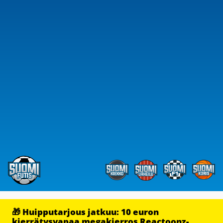
🎁 Huipputarjous jatkuu: 10 euron
kierrätysvapaa megakierros Reactoonz-