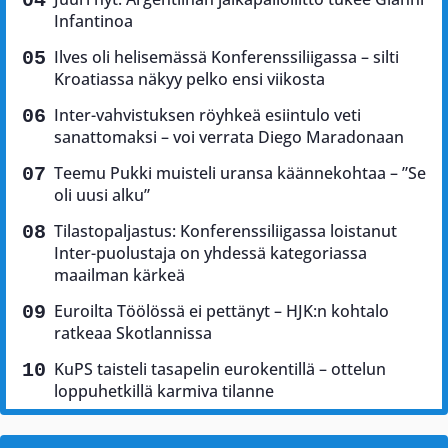
Infantinoa
Ilves oli helisemässä Konferenssiliigassa – silti
Kroatiassa näkyy pelko ensi viikosta
Inter-vahvistuksen röyhkeä esiintulo veti
sanattomaksi – voi verrata Diego Maradonaan
Teemu Pukki muisteli uransa käännekohtaa – ”Se
oli uusi alku”
Tilastopaljastus: Konferenssiliigassa loistanut
Inter-puolustaja on yhdessä kategoriassa
maailman kärkeä
Euroilta Töölössä ei pettänyt – HJK:n kohtalo
ratkeaa Skotlannissa
KuPS taisteli tasapelin eurokentillä – ottelun
loppuhetkillä karmiva tilanne