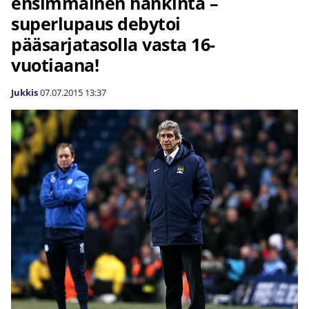
ensimmäinen hankinta –
superlupaus debytoi
pääsarjatasolla vasta 16-
vuotiaana!
Jukkis
07.07.2015
13:37