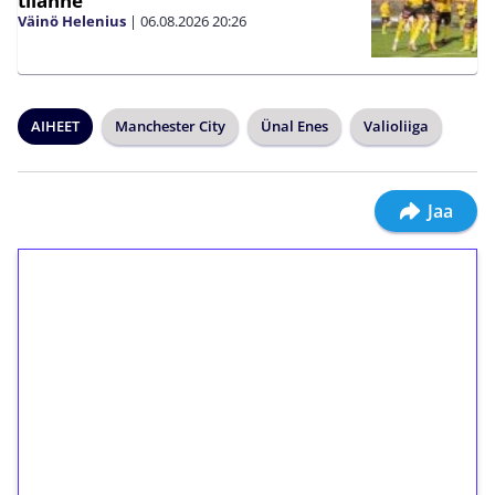
tilanne
Väinö Helenius
|
06.08.2026
20:26
AIHEET
Manchester City
Ünal Enes
Valioliiga
Jaa
1€ = 10€ arvosta
ilmaiskierroksia ilman
kierrätystä!
Talleta 1€
Saat heti 50 ilmaiskierrosta Tuohi 1000 -
peliin (arvo 0,20€ per kierros)!