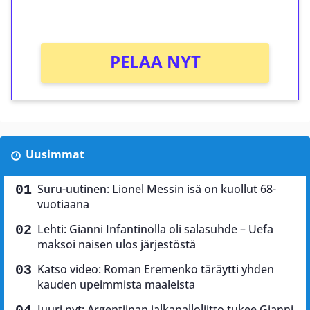
Ei kierrätysvaatimusta!
PELAA NYT
Uusimmat
Suru-uutinen: Lionel Messin isä on kuollut 68-
vuotiaana
Lehti: Gianni Infantinolla oli salasuhde – Uefa
maksoi naisen ulos järjestöstä
Katso video: Roman Eremenko täräytti yhden
kauden upeimmista maaleista
Juuri nyt: Argentiinan jalkapalloliitto tukee Gianni