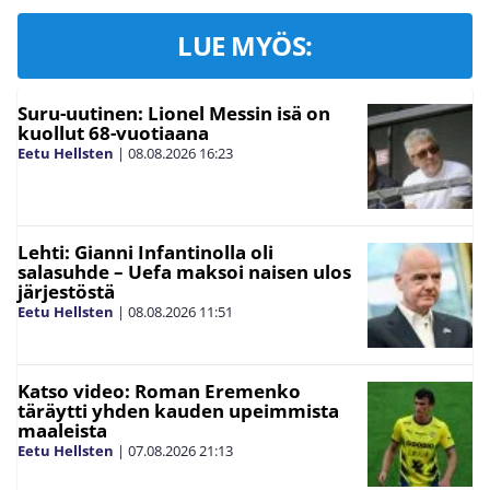
LUE MYÖS:
Suru-uutinen: Lionel Messin isä on
kuollut 68-vuotiaana
Eetu Hellsten
|
08.08.2026
16:23
Lehti: Gianni Infantinolla oli
salasuhde – Uefa maksoi naisen ulos
järjestöstä
Eetu Hellsten
|
08.08.2026
11:51
Katso video: Roman Eremenko
täräytti yhden kauden upeimmista
maaleista
Eetu Hellsten
|
07.08.2026
21:13