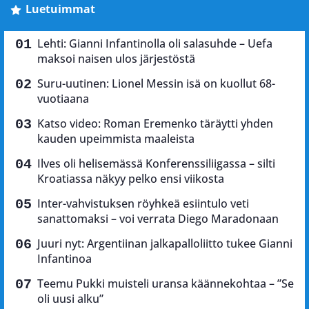
Luetuimmat
Lehti: Gianni Infantinolla oli salasuhde – Uefa
maksoi naisen ulos järjestöstä
Suru-uutinen: Lionel Messin isä on kuollut 68-
vuotiaana
Katso video: Roman Eremenko täräytti yhden
kauden upeimmista maaleista
Ilves oli helisemässä Konferenssiliigassa – silti
Kroatiassa näkyy pelko ensi viikosta
Inter-vahvistuksen röyhkeä esiintulo veti
sanattomaksi – voi verrata Diego Maradonaan
Juuri nyt: Argentiinan jalkapalloliitto tukee Gianni
Infantinoa
Teemu Pukki muisteli uransa käännekohtaa – ”Se
oli uusi alku”