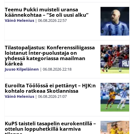
Teemu Pukki muisteli uransa
käännekohtaa – ”Se oli uusi alku”
Väinö Helenius
|
06.08.2026
22:57
Tilastopaljastus: Konferenssiliigassa
loistanut Inter-puolustaja on
yhdessä kategoriassa maailman
kärkeä
Juuso Kilpeläinen
|
06.08.2026
22:18
Euroilta Töölössä ei pettänyt – HJK:n
kohtalo ratkeaa Skotlannissa
Väinö Helenius
|
06.08.2026
21:07
KuPS taisteli tasapelin eurokentillä –
ottelun loppuhetkillä karmiva