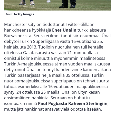
Kuva:
Getty Images
Manchester City on tiedottanut Twitter-tilillään
hankkineensa hyökkääjä
Enes Ünalin
turkkilaisseura
Bursasporista. Seura ei ilmoittanut siirtosummaa. Ünal
debytoi Turkin Superliigassa vasta 16-vuotiaana 25.
heinäkuuta 2013. Tuolloin nuorukainen tuli kentälle
ottelussa Galatasarayta vastaan 71. minuutilla ja
onnistui kolme minuuttia myöhemmin maalinteossa.
Turkin A-maajoukkueessa tämän vuoden maaliskuussa
debytoinut Ünal on tehnyt kahden viime kauden aikana
Turkin pääsarjassa neljä maalia 35 ottelussa. Turkin
nuorisomaajoukkueissa superlupaus on tehnyt suurta
tuhoa: esimerkiksi alle 16-vuotiaiden maajoukkueessa
syntyi 24 ottelussa 25 maalia. Ünal on Cityn kesän
ensimmäinen hankinta. Seuraan on huhuttu
isompiakin nimiä
Paul Pogbasta Raheem Sterlingiin
,
mutta jättihankinnat antavat vielä odottaa itseään.