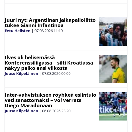
Juuri nyt: Argentiinan jalkapalloliitto
tukee Gianni Infantinoa
Eetu Hellsten
|
07.08.2026
11:19
Ilves oli helisemässä
Konferenssiliigassa – silti Kroatiassa
näkyy pelko ensi viikosta
Juuso Kilpeläinen
|
07.08.2026
00:09
Inter-vahvistuksen röyhkeä esiintulo
veti sanattomaksi – voi verrata
Diego Maradonaan
Juuso Kilpeläinen
|
06.08.2026
23:20