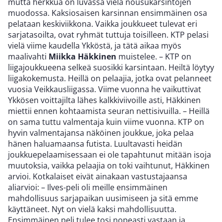
mutta herkkua on luvassa vielä nousukarsintojen
muodossa. Kaksiosaisen karsinnan ensimmäinen osa
pelataan keskiviikkona. Vaikka joukkueet tulevat eri
sarjatasoilta, ovat ryhmät tuttuja toisilleen. KTP pelasi
vielä viime kaudella Ykköstä, ja tätä aikaa myös
maalivahti
Miikka Häkkinen
muistelee. – KTP on
liigajoukkueena selkeä suosikki karsintaan. Heiltä löytyy
liigakokemusta. Heillä on pelaajia, jotka ovat pelanneet
vuosia Veikkausliigassa. Viime vuonna he vaikuttivat
Ykkösen voittajilta lähes kalkkiviivoille asti, Häkkinen
miettii ennen kohtaamista seuran nettisivuilla. – Heillä
on sama tuttu valmentaja kuin viime vuonna. KTP on
hyvin valmentajansa näköinen joukkue, joka pelaa
hänen haluamaansa futista. Luultavasti heidän
joukkuepelaamisessaan ei ole tapahtunut mitään isoja
muutoksia, vaikka pelaajia on toki vaihtunut, Häkkinen
arvioi. Kotkalaiset eivät ainakaan vastustajaansa
aliarvioi: – Ilves-peli oli meille ensimmäinen
mahdollisuus sarjapaikan uusimiseen ja sitä emme
käyttäneet. Nyt on vielä kaksi mahdollisuutta.
Ensimmäinen peli tulee tosi nopeasti vastaan ja