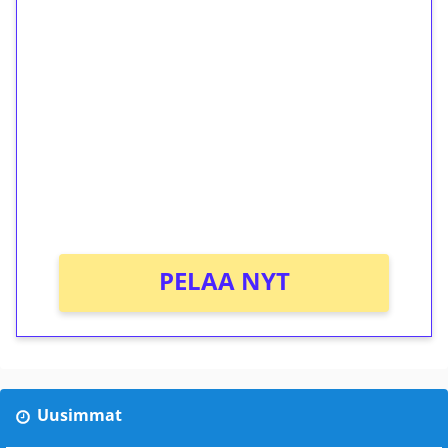
1€ = 10€ arvosta
ilmaiskierroksia ilman
kierrätystä!
Talleta 1€
Saat heti 50 ilmaiskierrosta Tuohi 1000 -
peliin (arvo 0,20€ per kierros)!
Ei kierrätysvaatimusta!
PELAA NYT
Uusimmat