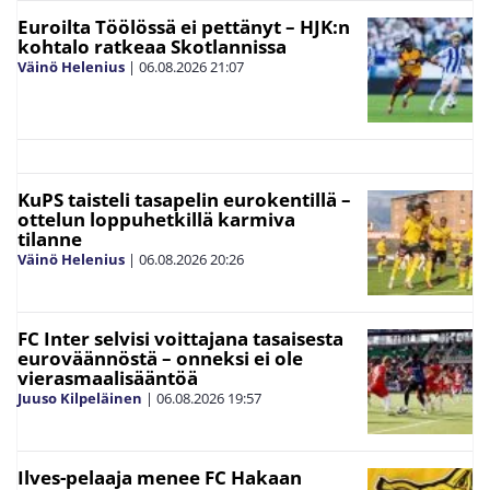
Euroilta Töölössä ei pettänyt – HJK:n
kohtalo ratkeaa Skotlannissa
Väinö Helenius
|
06.08.2026
21:07
KuPS taisteli tasapelin eurokentillä –
ottelun loppuhetkillä karmiva
tilanne
Väinö Helenius
|
06.08.2026
20:26
FC Inter selvisi voittajana tasaisesta
euroväännöstä – onneksi ei ole
vierasmaalisääntöä
Juuso Kilpeläinen
|
06.08.2026
19:57
Ilves-pelaaja menee FC Hakaan