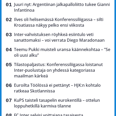
Juuri nyt: Argentiinan jalkapalloliitto tukee Gianni
Infantinoa
Ilves oli helisemässä Konferenssiliigassa – silti
Kroatiassa näkyy pelko ensi viikosta
Inter-vahvistuksen röyhkeä esiintulo veti
sanattomaksi – voi verrata Diego Maradonaan
Teemu Pukki muisteli uransa käännekohtaa – ”Se
oli uusi alku”
Tilastopaljastus: Konferenssiliigassa loistanut
Inter-puolustaja on yhdessä kategoriassa
maailman kärkeä
Euroilta Töölössä ei pettänyt – HJK:n kohtalo
ratkeaa Skotlannissa
KuPS taisteli tasapelin eurokentillä – ottelun
loppuhetkillä karmiva tilanne
FC Inter selvisi voittajana tasaisesta