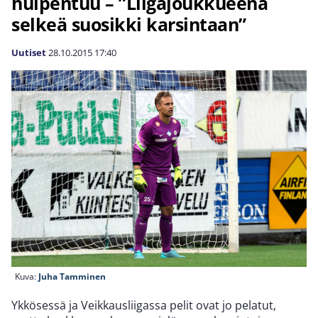
huipentuu – ”Liigajoukkueena
selkeä suosikki karsintaan”
Uutiset
28.10.2015
17:40
Kuva:
Juha Tamminen
Ykkösessä ja Veikkausliigassa pelit ovat jo pelatut,