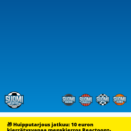
🎁 Huipputarjous jatkuu: 10 euron
kierrätysvapaa megakierros Reactoonz-