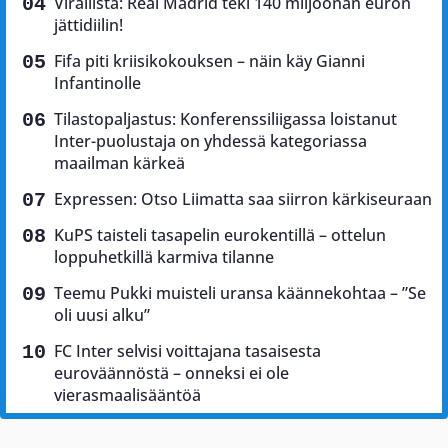
Virallista: Real Madrid teki 140 miljoonan euron
jättidiilin!
Fifa piti kriisikokouksen – näin käy Gianni
Infantinolle
Tilastopaljastus: Konferenssiliigassa loistanut
Inter-puolustaja on yhdessä kategoriassa
maailman kärkeä
Expressen: Otso Liimatta saa siirron kärkiseuraan
KuPS taisteli tasapelin eurokentillä – ottelun
loppuhetkillä karmiva tilanne
Teemu Pukki muisteli uransa käännekohtaa – ”Se
oli uusi alku”
FC Inter selvisi voittajana tasaisesta
euroväännöstä – onneksi ei ole
vierasmaalisääntöä