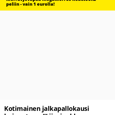
peliin - vain 1 eurolla!
Kotimainen jalkapallokausi