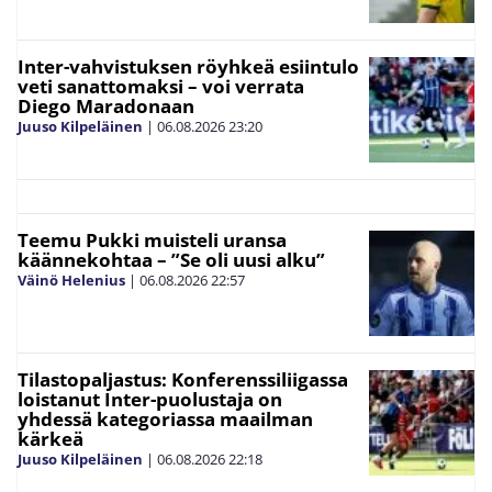
Inter-vahvistuksen röyhkeä esiintulo
veti sanattomaksi – voi verrata
Diego Maradonaan
Juuso Kilpeläinen
|
06.08.2026
23:20
Teemu Pukki muisteli uransa
käännekohtaa – ”Se oli uusi alku”
Väinö Helenius
|
06.08.2026
22:57
Tilastopaljastus: Konferenssiliigassa
loistanut Inter-puolustaja on
yhdessä kategoriassa maailman
kärkeä
Juuso Kilpeläinen
|
06.08.2026
22:18