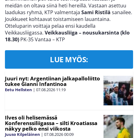
meidän on oltava siinä heti hereillä. Vastaan asettuu
laadukas ryhmä, KTP valmentaja
Sami Ristilä
sanailee.
Joukkueet kohtaavat toistamiseen lauantaina.
Otteluparin voittaja pelaa ensi kaudella
Veikkausliigassa.
Veikkausliiga – nousukarsinta (klo
18.30)
PK-35 Vantaa – KTP
LUE MYÖS:
Juuri nyt: Argentiinan jalkapalloliitto
tukee Gianni Infantinoa
Eetu Hellsten
|
07.08.2026
11:19
Ilves oli helisemässä
Konferenssiliigassa – silti Kroatiassa
näkyy pelko ensi viikosta
Juuso Kilpeläinen
|
07.08.2026
00:09