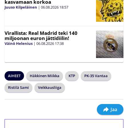
kasvamaan korkoa
Juuso Kilpeläinen
|
06.08.2026
18:57
Virallista: Real Madrid teki 140
miljoonan euron jättidiilin!
Väinö Helenius
|
06.08.2026
17:38
AIHEET
Häkkinen Miikka
KTP
PK-35 Vantaa
Ristilä Sami
Veikkausliiga
Jaa