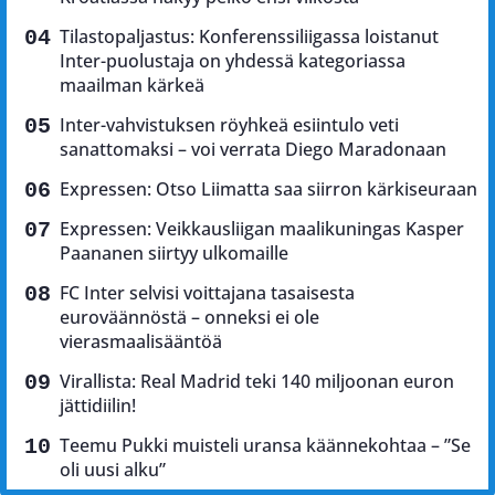
Tilastopaljastus: Konferenssiliigassa loistanut
Inter-puolustaja on yhdessä kategoriassa
maailman kärkeä
Inter-vahvistuksen röyhkeä esiintulo veti
sanattomaksi – voi verrata Diego Maradonaan
Expressen: Otso Liimatta saa siirron kärkiseuraan
Expressen: Veikkausliigan maalikuningas Kasper
Paananen siirtyy ulkomaille
FC Inter selvisi voittajana tasaisesta
euroväännöstä – onneksi ei ole
vierasmaalisääntöä
Virallista: Real Madrid teki 140 miljoonan euron
jättidiilin!
Teemu Pukki muisteli uransa käännekohtaa – ”Se
oli uusi alku”