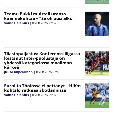
Teemu Pukki muisteli uransa
käännekohtaa – ”Se oli uusi alku”
Väinö Helenius
|
06.08.2026
22:57
Tilastopaljastus: Konferenssiliigassa
loistanut Inter-puolustaja on
yhdessä kategoriassa maailman
kärkeä
Juuso Kilpeläinen
|
06.08.2026
22:18
Euroilta Töölössä ei pettänyt – HJK:n
kohtalo ratkeaa Skotlannissa
Väinö Helenius
|
06.08.2026
21:07