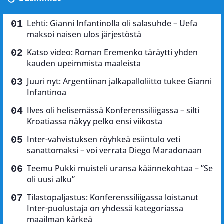
Lehti: Gianni Infantinolla oli salasuhde – Uefa
maksoi naisen ulos järjestöstä
Katso video: Roman Eremenko täräytti yhden
kauden upeimmista maaleista
Juuri nyt: Argentiinan jalkapalloliitto tukee Gianni
Infantinoa
Ilves oli helisemässä Konferenssiliigassa – silti
Kroatiassa näkyy pelko ensi viikosta
Inter-vahvistuksen röyhkeä esiintulo veti
sanattomaksi – voi verrata Diego Maradonaan
Teemu Pukki muisteli uransa käännekohtaa – ”Se
oli uusi alku”
Tilastopaljastus: Konferenssiliigassa loistanut
Inter-puolustaja on yhdessä kategoriassa
maailman kärkeä