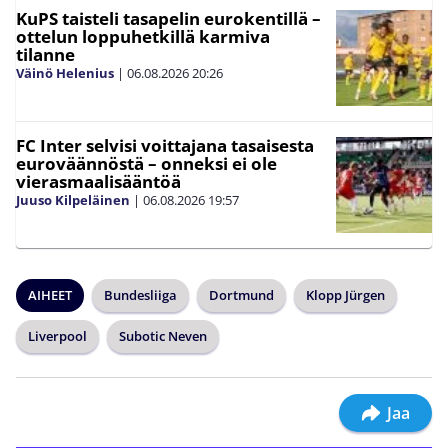
KuPS taisteli tasapelin eurokentillä –
ottelun loppuhetkillä karmiva
tilanne
Väinö Helenius
|
06.08.2026
20:26
FC Inter selvisi voittajana tasaisesta
euroväännöstä – onneksi ei ole
vierasmaalisääntöä
Juuso Kilpeläinen
|
06.08.2026
19:57
AIHEET
Bundesliiga
Dortmund
Klopp Jürgen
Liverpool
Subotic Neven
Jaa