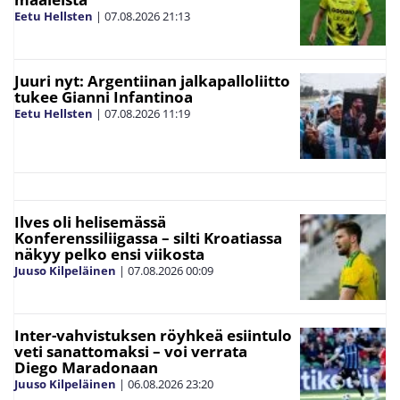
Eetu Hellsten
|
07.08.2026
21:13
Juuri nyt: Argentiinan jalkapalloliitto
tukee Gianni Infantinoa
Eetu Hellsten
|
07.08.2026
11:19
Ilves oli helisemässä
Konferenssiliigassa – silti Kroatiassa
näkyy pelko ensi viikosta
Juuso Kilpeläinen
|
07.08.2026
00:09
Inter-vahvistuksen röyhkeä esiintulo
veti sanattomaksi – voi verrata
Diego Maradonaan
Juuso Kilpeläinen
|
06.08.2026
23:20