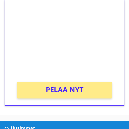
1€ = 10€ arvosta
ilmaiskierroksia ilman
kierrätystä!
Talleta 1€
Saat heti 50 ilmaiskierrosta Tuohi 1000 -
peliin (arvo 0,20€ per kierros)!
Ei kierrätysvaatimusta!
PELAA NYT
Uusimmat