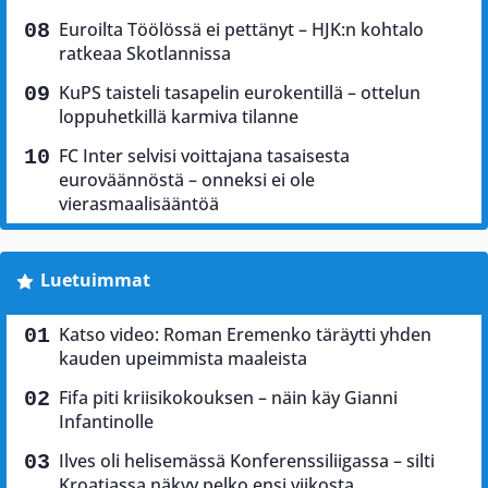
Euroilta Töölössä ei pettänyt – HJK:n kohtalo
ratkeaa Skotlannissa
KuPS taisteli tasapelin eurokentillä – ottelun
loppuhetkillä karmiva tilanne
FC Inter selvisi voittajana tasaisesta
euroväännöstä – onneksi ei ole
vierasmaalisääntöä
Luetuimmat
Katso video: Roman Eremenko täräytti yhden
kauden upeimmista maaleista
Fifa piti kriisikokouksen – näin käy Gianni
Infantinolle
Ilves oli helisemässä Konferenssiliigassa – silti
Kroatiassa näkyy pelko ensi viikosta