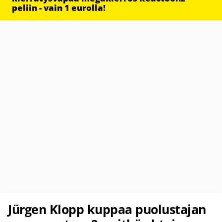
peliin - vain 1 eurolla!
Jürgen Klopp kuppaa puolustajan