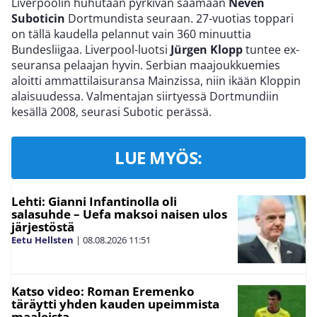
Liverpoolin huhutaan pyrkivän saamaan
Neven
Suboticin
Dortmundista seuraan. 27-vuotias toppari
on tällä kaudella pelannut vain 360 minuuttia
Bundesliigaa. Liverpool-luotsi
Jürgen Klopp
tuntee ex-
seuransa pelaajan hyvin. Serbian maajoukkuemies
aloitti ammattilaisuransa Mainzissa, niin ikään Kloppin
alaisuudessa. Valmentajan siirtyessä Dortmundiin
kesällä 2008, seurasi Subotic perässä.
LUE MYÖS:
Lehti: Gianni Infantinolla oli
salasuhde – Uefa maksoi naisen ulos
järjestöstä
Eetu Hellsten
|
08.08.2026
11:51
Katso video: Roman Eremenko
täräytti yhden kauden upeimmista
maaleista