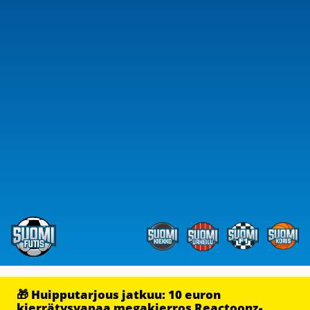
🎁 Huipputarjous jatkuu: 10 euron
kierrätysvapaa megakierros Reactoonz-