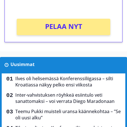
Ei kierrätysvaatimusta!
PELAA NYT
Uusimmat
Ilves oli helisemässä Konferenssiliigassa – silti
Kroatiassa näkyy pelko ensi viikosta
Inter-vahvistuksen röyhkeä esiintulo veti
sanattomaksi – voi verrata Diego Maradonaan
Teemu Pukki muisteli uransa käännekohtaa – ”Se
oli uusi alku”