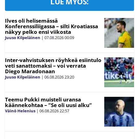
LUE MYÖS:
Ilves oli helisemässä
Konferenssiliigassa – silti Kroatiassa
näkyy pelko ensi viikosta
Juuso Kilpeläinen
|
07.08.2026
00:09
Inter-vahvistuksen röyhkeä esiintulo
veti sanattomaksi – voi verrata
Diego Maradonaan
Juuso Kilpeläinen
|
06.08.2026
23:20
Teemu Pukki muisteli uransa
käännekohtaa – ”Se oli uusi alku”
Väinö Helenius
|
06.08.2026
22:57