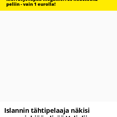
peliin - vain 1 eurolla!
Islannin tähtipelaaja näkisi