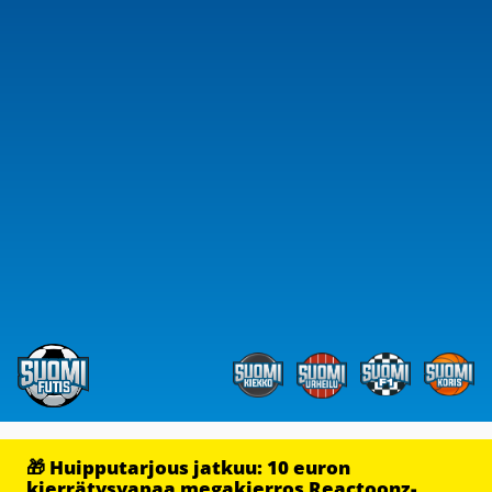
🎁 Huipputarjous jatkuu: 10 euron
kierrätysvapaa megakierros Reactoonz-