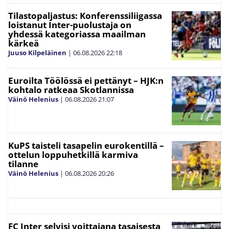
Tilastopaljastus: Konferenssiliigassa
loistanut Inter-puolustaja on
yhdessä kategoriassa maailman
kärkeä
Juuso Kilpeläinen
|
06.08.2026
22:18
Euroilta Töölössä ei pettänyt – HJK:n
kohtalo ratkeaa Skotlannissa
Väinö Helenius
|
06.08.2026
21:07
KuPS taisteli tasapelin eurokentillä –
ottelun loppuhetkillä karmiva
tilanne
Väinö Helenius
|
06.08.2026
20:26
FC Inter selvisi voittajana tasaisesta