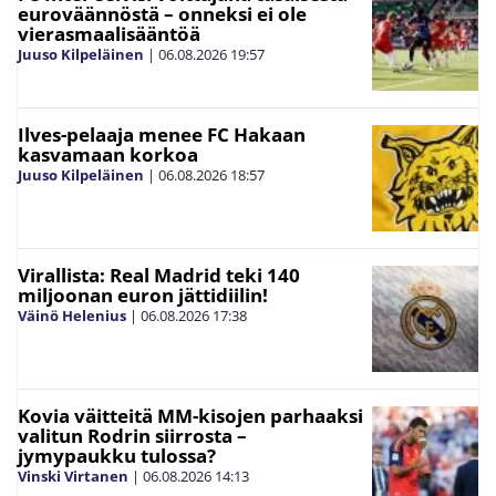
euroväännöstä – onneksi ei ole
vierasmaalisääntöä
Juuso Kilpeläinen
|
06.08.2026
19:57
Ilves-pelaaja menee FC Hakaan
kasvamaan korkoa
Juuso Kilpeläinen
|
06.08.2026
18:57
Virallista: Real Madrid teki 140
miljoonan euron jättidiilin!
Väinö Helenius
|
06.08.2026
17:38
Kovia väitteitä MM-kisojen parhaaksi
valitun Rodrin siirrosta –
jymypaukku tulossa?
Vinski Virtanen
|
06.08.2026
14:13