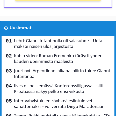
Uusimmat
Lehti: Gianni Infantinolla oli salasuhde – Uefa
maksoi naisen ulos järjestöstä
Katso video: Roman Eremenko täräytti yhden
kauden upeimmista maaleista
Juuri nyt: Argentiinan jalkapalloliitto tukee Gianni
Infantinoa
Ilves oli helisemässä Konferenssiliigassa – silti
Kroatiassa näkyy pelko ensi viikosta
Inter-vahvistuksen röyhkeä esiintulo veti
sanattomaksi – voi verrata Diego Maradonaan
Teemu Pukki muisteli uransa käännekohtaa – ”Se