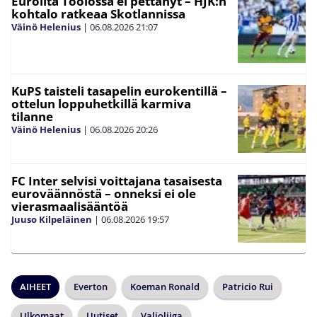
Euroilta Töölössä ei pettänyt – HJK:n
kohtalo ratkeaa Skotlannissa
Väinö Helenius
|
06.08.2026
21:07
KuPS taisteli tasapelin eurokentillä –
ottelun loppuhetkillä karmiva
tilanne
Väinö Helenius
|
06.08.2026
20:26
FC Inter selvisi voittajana tasaisesta
euroväännöstä – onneksi ei ole
vierasmaalisääntöä
Juuso Kilpeläinen
|
06.08.2026
19:57
AIHEET
Everton
Koeman Ronald
Patricio Rui
Ulkomaat
Uutiset
Valioliiga