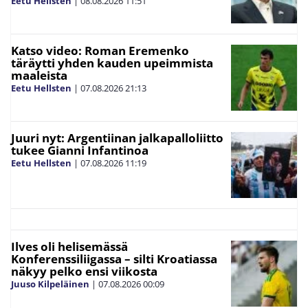
Eetu Hellsten
|
08.08.2026
11:51
Katso video: Roman Eremenko
täräytti yhden kauden upeimmista
maaleista
Eetu Hellsten
|
07.08.2026
21:13
Juuri nyt: Argentiinan jalkapalloliitto
tukee Gianni Infantinoa
Eetu Hellsten
|
07.08.2026
11:19
Ilves oli helisemässä
Konferenssiliigassa – silti Kroatiassa
näkyy pelko ensi viikosta
Juuso Kilpeläinen
|
07.08.2026
00:09