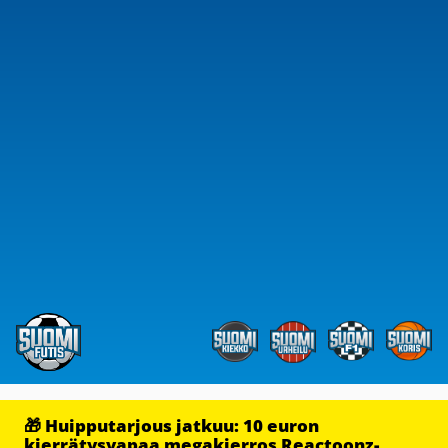
🎁 Huipputarjous jatkuu: 10 euron
kierrätysvapaa megakierros Reactoonz-