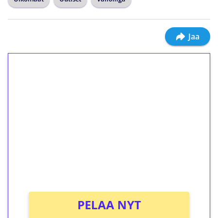
Jaa
1€ = 10€ arvosta
ilmaiskierroksia ilman
kierrätystä!
Talleta 1€
Saat heti 50 ilmaiskierrosta Tuohi 1000 -
peliin (arvo 0,20€ per kierros)!
Ei kierrätysvaatimusta!
PELAA NYT