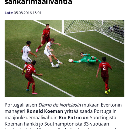
sankarimaalivahtia
Late
05.08.2016
15:01
Portugalilaisen
Diario de Noticiasin
mukaan Evertonin
manageri
Ronald Koeman
yrittää saada Portugalin
maajoukkuemaalivahdin
Rui Patricion
Sportingista.
Koeman hankki jo Southamptonista 33-vuotiaan