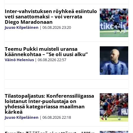
Inter-vahvistuksen röyhkeä esiintulo
veti sanattomaksi – voi verrata
Diego Maradonaan
Juuso Kilpeläinen
|
06.08.2026
23:20
Teemu Pukki muisteli uransa
käännekohtaa – ”Se oli uusi alku”
Väinö Helenius
|
06.08.2026
22:57
Tilastopaljastus: Konferenssiliigassa
loistanut Inter-puolustaja on
yhdessä kategoriassa maailman
kärkeä
Juuso Kilpeläinen
|
06.08.2026
22:18