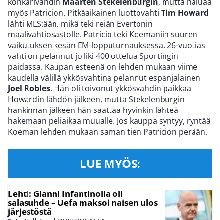
konkarivahdin
Maarten Stekelenburgin
, mutta haluaa
myös Patricion. Pitkäaikainen luottovahti
Tim Howard
lähti MLS:ään, mikä teki reiän Evertonin
maalivahtiosastolle. Patricio teki Koemaniin suuren
vaikutuksen kesän EM-lopputurnauksessa. 26-vuotias
vahti on pelannut jo liki 400 ottelua Sportingin
paidassa. Kaupan esteenä on lehden mukaan viime
kaudella välillä ykkösvahtina pelannut espanjalainen
Joel Robles
. Hän oli toivonut ykkösvahdin paikkaa
Howardin lähdön jälkeen, mutta Stekelenburgin
hankinnan jälkeen hän saattaa hyvinkin lähteä
hakemaan peliaikaa muualle. Jos kauppa syntyy, ryntää
Koeman lehden mukaan saman tien Patricion perään.
LUE MYÖS:
Lehti: Gianni Infantinolla oli
salasuhde – Uefa maksoi naisen ulos
järjestöstä