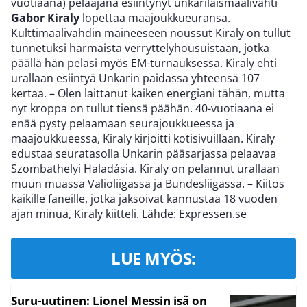
vuotiaana) pelaajana esiintynyt unkarilaismaalivahti
Gabor Kiraly
lopettaa maajoukkueuransa.
Kulttimaalivahdin maineeseen noussut Kiraly on tullut
tunnetuksi harmaista verryttelyhousuistaan, jotka
päällä hän pelasi myös EM-turnauksessa. Kiraly ehti
urallaan esiintyä Unkarin paidassa yhteensä 107
kertaa. – Olen laittanut kaiken energiani tähän, mutta
nyt kroppa on tullut tiensä päähän. 40-vuotiaana ei
enää pysty pelaamaan seurajoukkueessa ja
maajoukkueessa, Kiraly kirjoitti kotisivuillaan. Kiraly
edustaa seuratasolla Unkarin pääsarjassa pelaavaa
Szombathelyi Haladásia. Kiraly on pelannut urallaan
muun muassa Valioliigassa ja Bundesliigassa. – Kiitos
kaikille faneille, jotka jaksoivat kannustaa 18 vuoden
ajan minua, Kiraly kiitteli. Lähde: Expressen.se
LUE MYÖS:
Suru-uutinen: Lionel Messin isä on