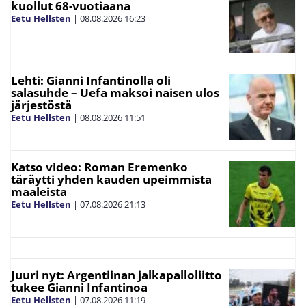
kuollut 68-vuotiaana
Eetu Hellsten
|
08.08.2026
16:23
Lehti: Gianni Infantinolla oli
salasuhde – Uefa maksoi naisen ulos
järjestöstä
Eetu Hellsten
|
08.08.2026
11:51
Katso video: Roman Eremenko
täräytti yhden kauden upeimmista
maaleista
Eetu Hellsten
|
07.08.2026
21:13
Juuri nyt: Argentiinan jalkapalloliitto
tukee Gianni Infantinoa
Eetu Hellsten
|
07.08.2026
11:19