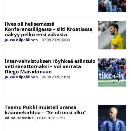
Ilves oli helisemässä
Konferenssiliigassa – silti Kroatiassa
näkyy pelko ensi viikosta
Juuso Kilpeläinen
|
07.08.2026
00:09
Inter-vahvistuksen röyhkeä esiintulo
veti sanattomaksi – voi verrata
Diego Maradonaan
Juuso Kilpeläinen
|
06.08.2026
23:20
Teemu Pukki muisteli uransa
käännekohtaa – ”Se oli uusi alku”
Väinö Helenius
|
06.08.2026
22:57