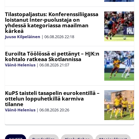
Tilastopaljastus: Konferenssiliigassa
loistanut Inter-puolustaja on
yhdessä kategoriassa maailman
kärkeä
Juuso Kilpeläinen
|
06.08.2026
22:18
Euroilta Töölössä ei pettänyt – HJK:n
kohtalo ratkeaa Skotlannissa
Väinö Helenius
|
06.08.2026
21:07
KuPS taisteli tasapelin eurokentillä –
ottelun loppuhetkillä karmiva
tilanne
Väinö Helenius
|
06.08.2026
20:26