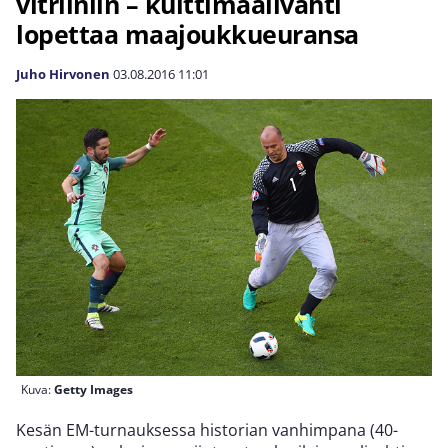
vitriiniin – kulttimaalivahti
lopettaa maajoukkueuransa
Juho Hirvonen
03.08.2016
11:01
Kuva:
Getty Images
Kesän EM-turnauksessa historian vanhimpana (40-