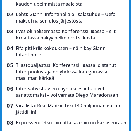
kauden upeimmista maaleista
Lehti: Gianni Infantinolla oli salasuhde – Uefa
maksoi naisen ulos järjestöstä
Ilves oli helisemässä Konferenssiliigassa – silti
Kroatiassa näkyy pelko ensi viikosta
Fifa piti kriisikokouksen – näin käy Gianni
Infantinolle
Tilastopaljastus: Konferenssiliigassa loistanut
Inter-puolustaja on yhdessä kategoriassa
maailman kärkeä
Inter-vahvistuksen röyhkeä esiintulo veti
sanattomaksi – voi verrata Diego Maradonaan
Virallista: Real Madrid teki 140 miljoonan euron
jättidiilin!
Expressen: Otso Liimatta saa siirron kärkiseuraan