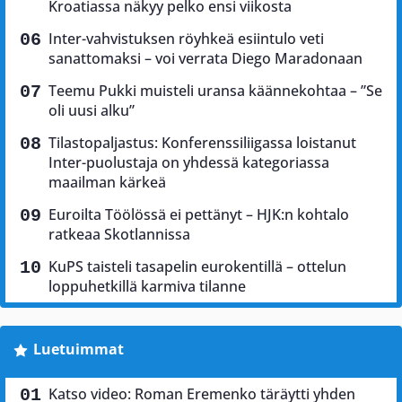
Kroatiassa näkyy pelko ensi viikosta
Inter-vahvistuksen röyhkeä esiintulo veti
sanattomaksi – voi verrata Diego Maradonaan
Teemu Pukki muisteli uransa käännekohtaa – ”Se
oli uusi alku”
Tilastopaljastus: Konferenssiliigassa loistanut
Inter-puolustaja on yhdessä kategoriassa
maailman kärkeä
Euroilta Töölössä ei pettänyt – HJK:n kohtalo
ratkeaa Skotlannissa
KuPS taisteli tasapelin eurokentillä – ottelun
loppuhetkillä karmiva tilanne
Luetuimmat
Katso video: Roman Eremenko täräytti yhden