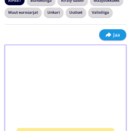
AIHEET
Bundesliiga
Kiraly Gabor
Maajoukkueet
Muut eurosarjat
Unkari
Uutiset
Valioliiga
Jaa
1€ = 10€ arvosta
ilmaiskierroksia ilman
kierrätystä!
Talleta 1€
Saat heti 50 ilmaiskierrosta Tuohi 1000 -
peliin (arvo 0,20€ per kierros)!
Ei kierrätysvaatimusta!