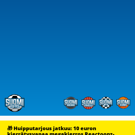
🎁 Huipputarjous jatkuu: 10 euron
kierrätysvapaa megakierros Reactoonz-