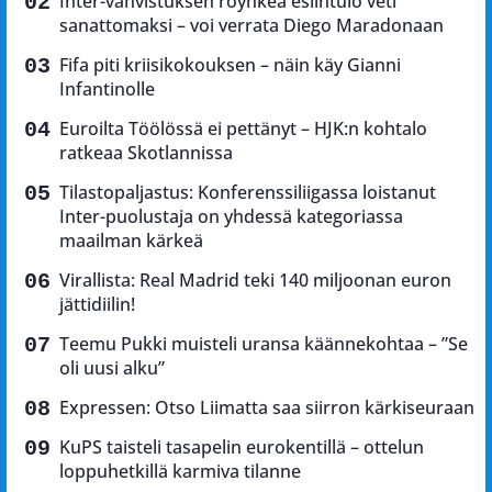
Inter-vahvistuksen röyhkeä esiintulo veti
sanattomaksi – voi verrata Diego Maradonaan
Fifa piti kriisikokouksen – näin käy Gianni
Infantinolle
Euroilta Töölössä ei pettänyt – HJK:n kohtalo
ratkeaa Skotlannissa
Tilastopaljastus: Konferenssiliigassa loistanut
Inter-puolustaja on yhdessä kategoriassa
maailman kärkeä
Virallista: Real Madrid teki 140 miljoonan euron
jättidiilin!
Teemu Pukki muisteli uransa käännekohtaa – ”Se
oli uusi alku”
Expressen: Otso Liimatta saa siirron kärkiseuraan
KuPS taisteli tasapelin eurokentillä – ottelun
loppuhetkillä karmiva tilanne