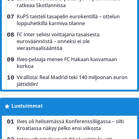
ratkeaa Skotlannissa
KuPS taisteli tasapelin eurokentillä – ottelun
loppuhetkillä karmiva tilanne
FC Inter selvisi voittajana tasaisesta
euroväännöstä – onneksi ei ole
vierasmaalisääntöä
Ilves-pelaaja menee FC Hakaan kasvamaan
korkoa
Virallista: Real Madrid teki 140 miljoonan euron
jättidiilin!
Luetuimmat
Ilves oli helisemässä Konferenssiliigassa – silti
Kroatiassa näkyy pelko ensi viikosta