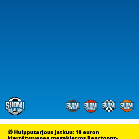
🎁 Huipputarjous jatkuu: 10 euron
kierrätysvapaa megakierros Reactoonz-