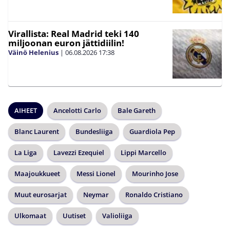
Virallista: Real Madrid teki 140
miljoonan euron jättidiilin!
Väinö Helenius
|
06.08.2026
17:38
AIHEET
Ancelotti Carlo
Bale Gareth
Blanc Laurent
Bundesliiga
Guardiola Pep
La Liga
Lavezzi Ezequiel
Lippi Marcello
Maajoukkueet
Messi Lionel
Mourinho Jose
Muut eurosarjat
Neymar
Ronaldo Cristiano
Ulkomaat
Uutiset
Valioliiga