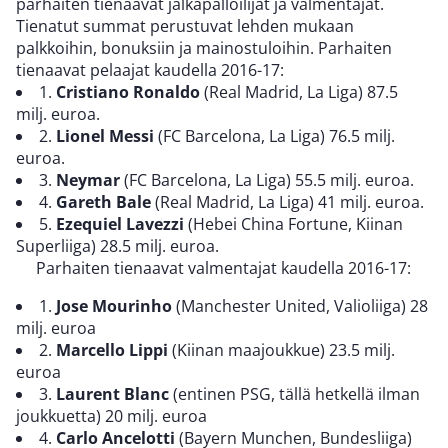
parhaiten tienaavat jalkapalloilijat ja valmentajat.
Tienatut summat perustuvat lehden mukaan
palkkoihin, bonuksiin ja mainostuloihin. Parhaiten
tienaavat pelaajat kaudella 2016-17:
1.
Cristiano Ronaldo
(Real Madrid, La Liga) 87.5
milj. euroa.
2.
Lionel Messi
(FC Barcelona, La Liga) 76.5 milj.
euroa.
3.
Neymar
(FC Barcelona, La Liga) 55.5 milj. euroa.
4.
Gareth Bale
(Real Madrid, La Liga) 41 milj. euroa.
5.
Ezequiel Lavezzi
(Hebei China Fortune, Kiinan
Superliiga) 28.5 milj. euroa.
Parhaiten tienaavat valmentajat kaudella 2016-17:
1.
Jose Mourinho
(Manchester United, Valioliiga) 28
milj. euroa
2.
Marcello Lippi
(Kiinan maajoukkue) 23.5 milj.
euroa
3.
Laurent Blanc
(entinen PSG, tällä hetkellä ilman
joukkuetta) 20 milj. euroa
4.
Carlo Ancelotti
(Bayern Munchen, Bundesliiga)