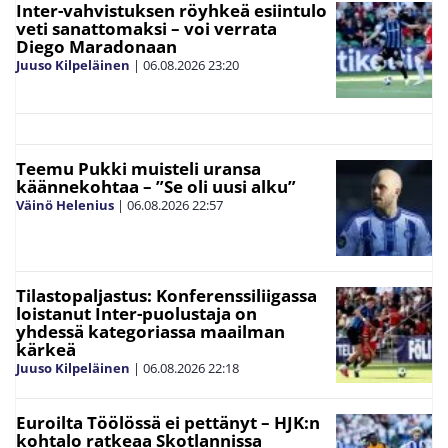
Inter-vahvistuksen röyhkeä esiintulo
veti sanattomaksi – voi verrata
Diego Maradonaan
Juuso Kilpeläinen
|
06.08.2026
23:20
Teemu Pukki muisteli uransa
käännekohtaa – ”Se oli uusi alku”
Väinö Helenius
|
06.08.2026
22:57
Tilastopaljastus: Konferenssiliigassa
loistanut Inter-puolustaja on
yhdessä kategoriassa maailman
kärkeä
Juuso Kilpeläinen
|
06.08.2026
22:18
Euroilta Töölössä ei pettänyt – HJK:n
kohtalo ratkeaa Skotlannissa