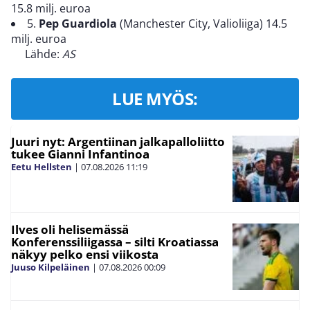
15.8 milj. euroa
5.
Pep Guardiola
(Manchester City, Valioliiga) 14.5
milj. euroa
Lähde:
AS
LUE MYÖS:
Juuri nyt: Argentiinan jalkapalloliitto
tukee Gianni Infantinoa
Eetu Hellsten
|
07.08.2026
11:19
Ilves oli helisemässä
Konferenssiliigassa – silti Kroatiassa
näkyy pelko ensi viikosta
Juuso Kilpeläinen
|
07.08.2026
00:09