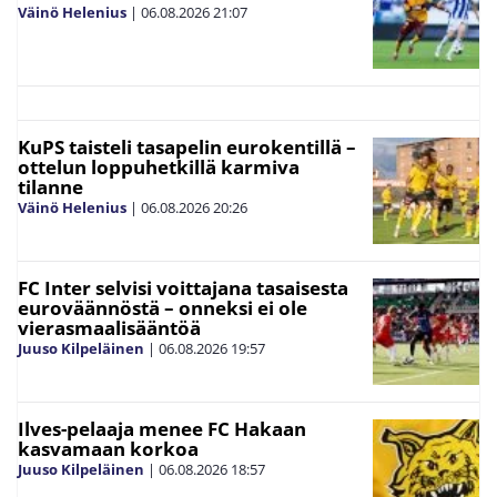
Väinö Helenius
|
06.08.2026
21:07
KuPS taisteli tasapelin eurokentillä –
ottelun loppuhetkillä karmiva
tilanne
Väinö Helenius
|
06.08.2026
20:26
FC Inter selvisi voittajana tasaisesta
euroväännöstä – onneksi ei ole
vierasmaalisääntöä
Juuso Kilpeläinen
|
06.08.2026
19:57
Ilves-pelaaja menee FC Hakaan
kasvamaan korkoa
Juuso Kilpeläinen
|
06.08.2026
18:57