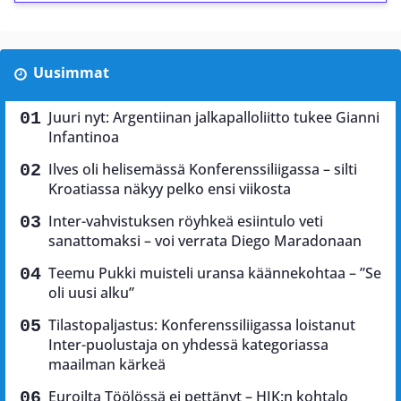
Uusimmat
Juuri nyt: Argentiinan jalkapalloliitto tukee Gianni
Infantinoa
Ilves oli helisemässä Konferenssiliigassa – silti
Kroatiassa näkyy pelko ensi viikosta
Inter-vahvistuksen röyhkeä esiintulo veti
sanattomaksi – voi verrata Diego Maradonaan
Teemu Pukki muisteli uransa käännekohtaa – ”Se
oli uusi alku”
Tilastopaljastus: Konferenssiliigassa loistanut
Inter-puolustaja on yhdessä kategoriassa
maailman kärkeä
Euroilta Töölössä ei pettänyt – HJK:n kohtalo