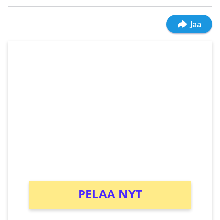
Jaa
1€ = 10€ arvosta
ilmaiskierroksia ilman
kierrätystä!
Talleta 1€
Saat heti 50 ilmaiskierrosta Tuohi 1000 -
peliin (arvo 0,20€ per kierros)!
Ei kierrätysvaatimusta!
PELAA NYT