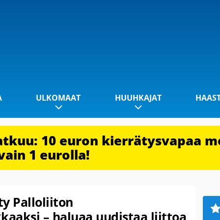
A
ULKOMAAT
HUUHKAJAT
HAAS
jatkuu: 10 euron kierrätysvapaa m
vain 1 eurolla!
y Palloliiton
aaksi – haluaa uudistaa liittoa