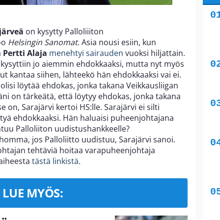
järveä
on kysytty Palloliiiton
oo
Helsingin Sanomat
. Asia nousi esiin, kun
a
Pertti Alaja
menehtyi sairauden
vuoksi hiljattain.
tä kysyttiin jo aiemmin ehdokkaaksi, mutta nyt myös
nut kantaa siihen, lähteekö hän ehdokkaaksi vai ei.
 olisi löytää ehdokas, jonka takana Veikkausliigan
stäni on tärkeätä, että löytyy ehdokas, jonka takana
se on, Sarajärvi kertoi HS:lle. Sarajärvi ei silti
htyä ehdokkaaksi. Hän haluaisi puheenjohtajana
ahtuu Palloliiton uudistushankkeelle?
omma, jos Palloliitto uudistuu, Sarajärvi sanoi.
johtajan tehtäviä hoitaa varapuheenjohtaja
 aiheesta
tästä linkistä
.
LUE MYÖS: