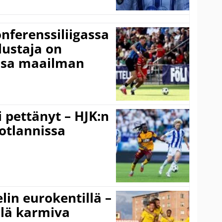
onferenssiliigassa
lustaja on
ssa maailman
i pettänyt – HJK:n
otlannissa
elin eurokentillä –
llä karmiva