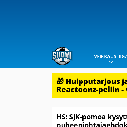
VEIKKAUSLIIG
🎁 Huipputarjous 
Reactoonz-peliin - 
HS: SJK-pomoa kysytt
puheenjohtajaehdokk