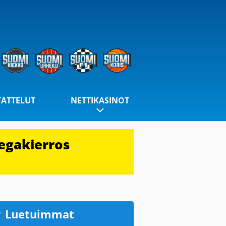
TATTELUT
NETTIKASINOT
egakierros
Luetuimmat