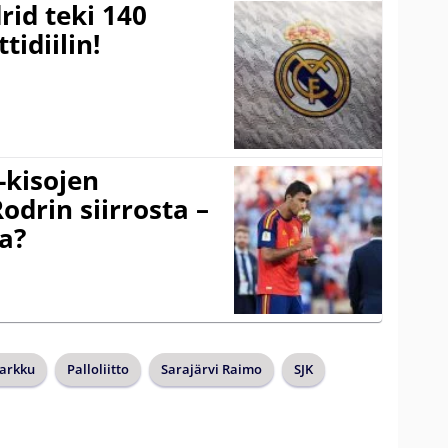
rid teki 140
tidiilin!
-kisojen
odrin siirrosta –
a?
arkku
Palloliitto
Sarajärvi Raimo
SJK