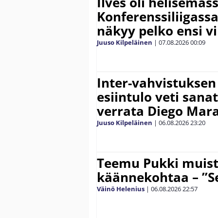
Ilves oli helisemäs
Konferenssiliigassa 
näkyy pelko ensi vi
Juuso Kilpeläinen
|
07.08.2026
00:09
Inter-vahvistuksen
esiintulo veti sana
verrata Diego Mar
Juuso Kilpeläinen
|
06.08.2026
23:20
Teemu Pukki muist
käännekohtaa – ”Se
Väinö Helenius
|
06.08.2026
22:57