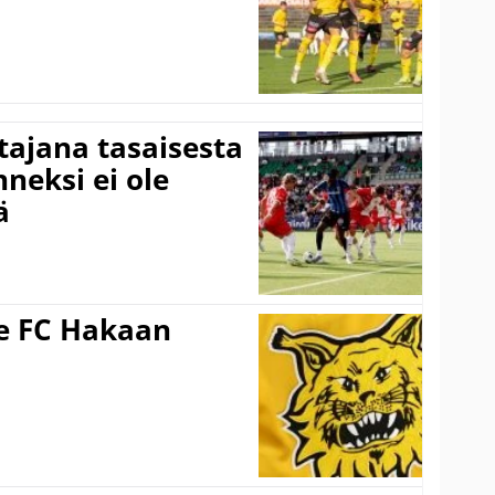
ttajana tasaisesta
neksi ei ole
ä
ee FC Hakaan
a