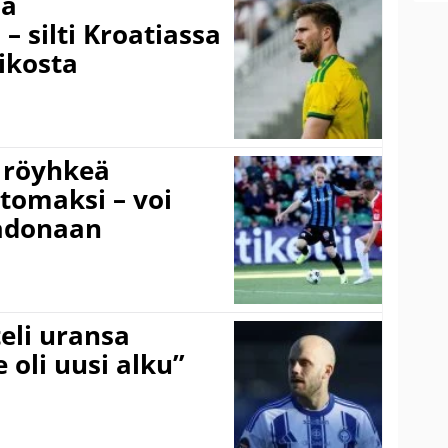
sä
– silti Kroatiassa
ikosta
 röyhkeä
ttomaksi – voi
adonaan
eli uransa
 oli uusi alku”