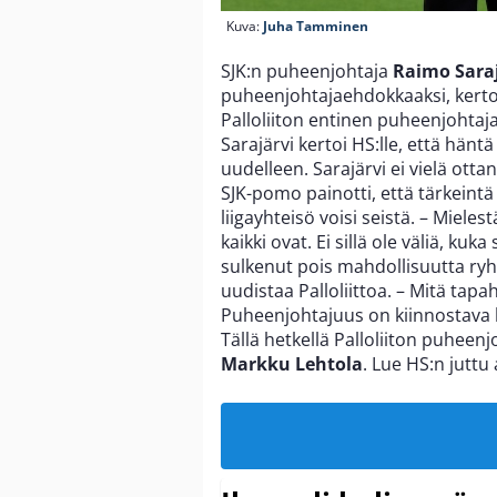
Kuva:
Juha Tamminen
SJK:n puheenjohtaja
Raimo Sara
puheenjohtajaehdokkaaksi, kert
Palloliiton entinen puheenjohtaj
Sarajärvi kertoi HS:lle, että hän
uudelleen. Sarajärvi ei vielä otta
SJK-pomo painotti, että tärkeintä
liigayhteisö voisi seistä. – Miele
kaikki ovat. Ei sillä ole väliä, kuka 
sulkenut pois mahdollisuutta ry
uudistaa Palloliittoa. – Mitä tap
Puheenjohtajuus on kiinnostava h
Tällä hetkellä Palloliiton puheen
Markku Lehtola
. Lue HS:n juttu