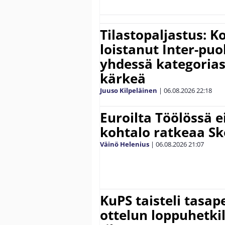
Tilastopaljastus: K
loistanut Inter-puo
yhdessä kategoria
kärkeä
Juuso Kilpeläinen
|
06.08.2026
22:18
Euroilta Töölössä e
kohtalo ratkeaa Sk
Väinö Helenius
|
06.08.2026
21:07
KuPS taisteli tasap
ottelun loppuhetki