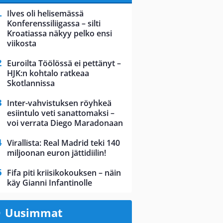
Ilves oli helisemässä
Konferenssiliigassa – silti
Kroatiassa näkyy pelko ensi
viikosta
Euroilta Töölössä ei pettänyt –
HJK:n kohtalo ratkeaa
Skotlannissa
Inter-vahvistuksen röyhkeä
esiintulo veti sanattomaksi –
voi verrata Diego Maradonaan
Virallista: Real Madrid teki 140
miljoonan euron jättidiilin!
Fifa piti kriisikokouksen – näin
käy Gianni Infantinolle
Uusimmat