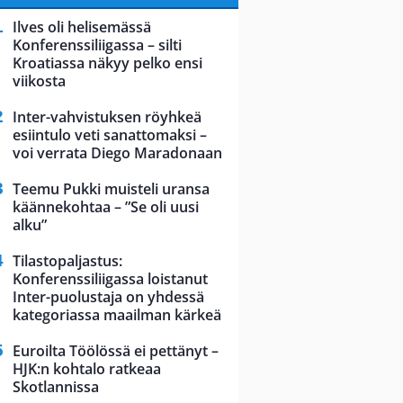
Ilves oli helisemässä
Konferenssiliigassa – silti
Kroatiassa näkyy pelko ensi
viikosta
Inter-vahvistuksen röyhkeä
esiintulo veti sanattomaksi –
voi verrata Diego Maradonaan
Teemu Pukki muisteli uransa
käännekohtaa – ”Se oli uusi
alku”
Tilastopaljastus:
Konferenssiliigassa loistanut
Inter-puolustaja on yhdessä
kategoriassa maailman kärkeä
Euroilta Töölössä ei pettänyt –
HJK:n kohtalo ratkeaa
Skotlannissa