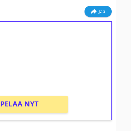
Jaa
ilmaiskierroksia ilman
osta Tuohi 1000 -peliin (arvo 0,20€ per
PELAA NYT