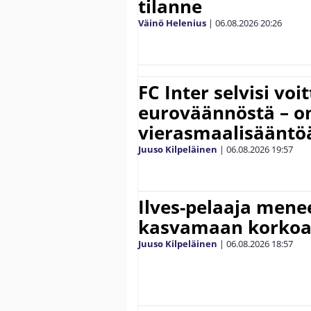
tilanne
Väinö Helenius
|
06.08.2026
20:26
FC Inter selvisi voi
euroväännöstä – on
vierasmaalisääntö
Juuso Kilpeläinen
|
06.08.2026
19:57
Ilves-pelaaja men
kasvamaan korko
Juuso Kilpeläinen
|
06.08.2026
18:57