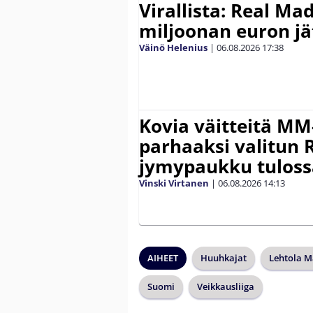
Virallista: Real Mad
miljoonan euron jät
Väinö Helenius
|
06.08.2026
17:38
Kovia väitteitä MM
parhaaksi valitun R
jymypaukku tuloss
Vinski Virtanen
|
06.08.2026
14:13
AIHEET
Huuhkajat
Lehtola M
Suomi
Veikkausliiga