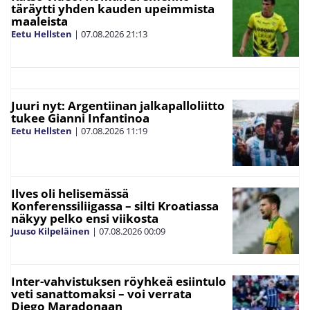
täräytti yhden kauden upeimmista
maaleista
Eetu Hellsten
|
07.08.2026
21:13
Juuri nyt: Argentiinan jalkapalloliitto
tukee Gianni Infantinoa
Eetu Hellsten
|
07.08.2026
11:19
Ilves oli helisemässä
Konferenssiliigassa – silti Kroatiassa
näkyy pelko ensi viikosta
Juuso Kilpeläinen
|
07.08.2026
00:09
Inter-vahvistuksen röyhkeä esiintulo
veti sanattomaksi – voi verrata
Diego Maradonaan