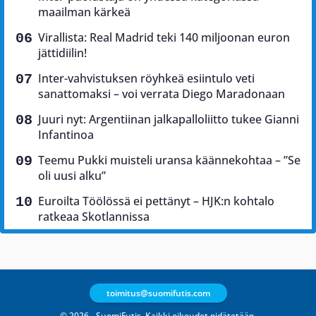
maailman kärkeä
Virallista: Real Madrid teki 140 miljoonan euron
jättidiilin!
Inter-vahvistuksen röyhkeä esiintulo veti
sanattomaksi – voi verrata Diego Maradonaan
Juuri nyt: Argentiinan jalkapalloliitto tukee Gianni
Infantinoa
Teemu Pukki muisteli uransa käännekohtaa – ”Se
oli uusi alku”
Euroilta Töölössä ei pettänyt – HJK:n kohtalo
ratkeaa Skotlannissa
toimitus@suomifutis.com
© 2026 - SuomiFutis. Kaikki oikeudet pidätetään.