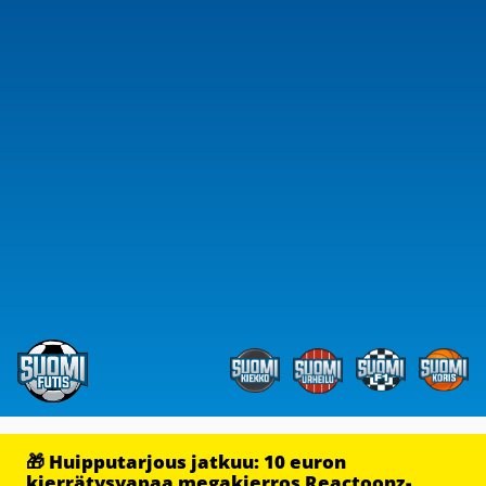
🎁 Huipputarjous jatkuu: 10 euron
kierrätysvapaa megakierros Reactoonz-