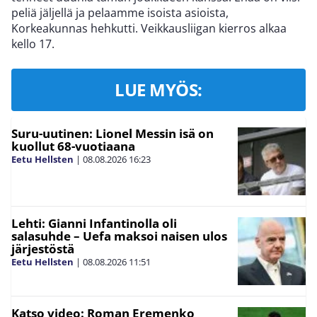
peliä jäljellä ja pelaamme isoista asioista,
Korkeakunnas hehkutti. Veikkausliigan kierros alkaa
kello 17.
LUE MYÖS:
Suru-uutinen: Lionel Messin isä on
kuollut 68-vuotiaana
Eetu Hellsten
|
08.08.2026
16:23
Lehti: Gianni Infantinolla oli
salasuhde – Uefa maksoi naisen ulos
järjestöstä
Eetu Hellsten
|
08.08.2026
11:51
Katso video: Roman Eremenko