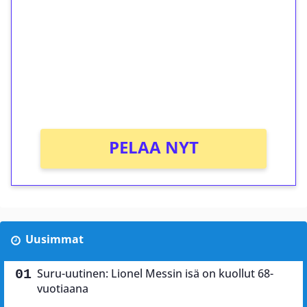
kierrätystä!
Talleta 1€
Saat heti 50 ilmaiskierrosta Tuohi 1000 -
peliin (arvo 0,20€ per kierros)!
Ei kierrätysvaatimusta!
PELAA NYT
Uusimmat
Suru-uutinen: Lionel Messin isä on kuollut 68-
vuotiaana