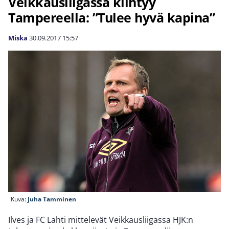
Veikkausliigassa kiihtyy
Tampereella: ”Tulee hyvä kapina”
Miska
30.09.2017
15:57
Kuva:
Juha Tamminen
Ilves ja FC Lahti mittelevät Veikkausliigassa HJK:n