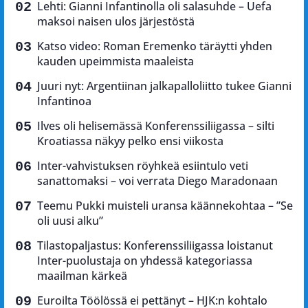
Lehti: Gianni Infantinolla oli salasuhde – Uefa
maksoi naisen ulos järjestöstä
Katso video: Roman Eremenko täräytti yhden
kauden upeimmista maaleista
Juuri nyt: Argentiinan jalkapalloliitto tukee Gianni
Infantinoa
Ilves oli helisemässä Konferenssiliigassa – silti
Kroatiassa näkyy pelko ensi viikosta
Inter-vahvistuksen röyhkeä esiintulo veti
sanattomaksi – voi verrata Diego Maradonaan
Teemu Pukki muisteli uransa käännekohtaa – ”Se
oli uusi alku”
Tilastopaljastus: Konferenssiliigassa loistanut
Inter-puolustaja on yhdessä kategoriassa
maailman kärkeä
Euroilta Töölössä ei pettänyt – HJK:n kohtalo