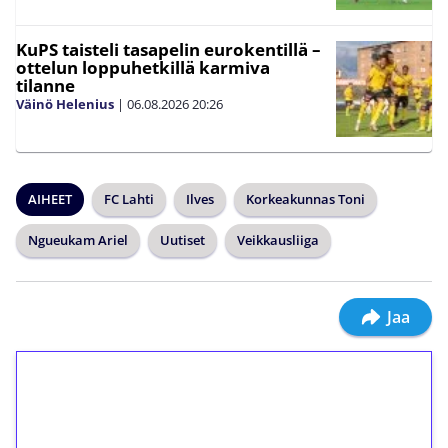
KuPS taisteli tasapelin eurokentillä –
ottelun loppuhetkillä karmiva
tilanne
Väinö Helenius
|
06.08.2026
20:26
AIHEET
FC Lahti
Ilves
Korkeakunnas Toni
Ngueukam Ariel
Uutiset
Veikkausliiga
Jaa
1€ = 10€ arvosta
ilmaiskierroksia ilman