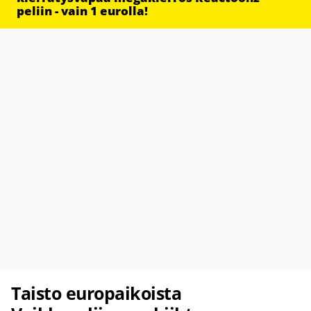
peliin - vain 1 eurolla!
Taisto europaikoista