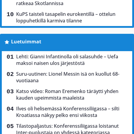
ratkeaa Skotlannissa
KuPS taisteli tasapelin eurokentillä – ottelun
loppuhetkillä karmiva tilanne
Luetuimmat
Lehti: Gianni Infantinolla oli salasuhde – Uefa
maksoi naisen ulos järjestöstä
Suru-uutinen: Lionel Messin isä on kuollut 68-
vuotiaana
Katso video: Roman Eremenko täräytti yhden
kauden upeimmista maaleista
Ilves oli helisemässä Konferenssiliigassa – silti
Kroatiassa näkyy pelko ensi viikosta
Tilastopaljastus: Konferenssiliigassa loistanut
Inter-puolustaja on yhdessä kategoriassa