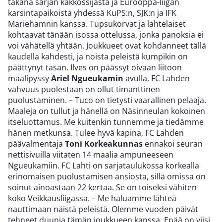
takana sarjan kakkossijasta ja Eurooppa-liigan
karsintapaikoista yhdessä KuPS:n, SJK:n ja IFK
Mariehamnin kanssa. Tupsukorvat ja lahtelaiset
kohtaavat tänään isossa ottelussa, jonka panoksia ei
voi vähätellä yhtään. Joukkueet ovat kohdanneet tällä
kaudella kahdesti, ja noista peleistä kumpikin on
päättynyt tasan. Ilves on päässyt oivaan liitoon
maalipyssy
Ariel Ngueukamin
avulla, FC Lahden
vahvuus puolestaan on ollut timanttinen
puolustaminen. – Tuco on tietysti vaarallinen pelaaja.
Maaleja on tullut ja hänellä on Näsinneulan kokoinen
itseluottamus. Me kuitenkin tunnemme ja tiedämme
hänen metkunsa. Tulee hyvä kapina, FC Lahden
päävalmentaja
Toni Korkeakunnas
ennakoi seuran
nettisivuilla viitaten 14 maalia ampuneeseen
Ngueukamiin. FC Lahti on sarjataulukossa korkealla
erinomaisen puolustamisen ansiosta, sillä omissa on
soinut ainoastaan 22 kertaa. Se on toiseksi vähiten
koko Veikkausliigassa. – Me haluamme lähteä
nauttimaan näistä peleistä. Olemme vuoden päivät
tehneet duunia tämän joukkueen kanssa. Enää on viisi