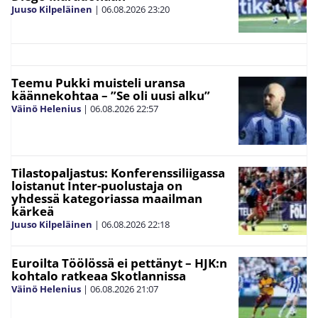
Juuso Kilpeläinen
|
06.08.2026
23:20
Teemu Pukki muisteli uransa
käännekohtaa – ”Se oli uusi alku”
Väinö Helenius
|
06.08.2026
22:57
Tilastopaljastus: Konferenssiliigassa
loistanut Inter-puolustaja on
yhdessä kategoriassa maailman
kärkeä
Juuso Kilpeläinen
|
06.08.2026
22:18
Euroilta Töölössä ei pettänyt – HJK:n
kohtalo ratkeaa Skotlannissa
Väinö Helenius
|
06.08.2026
21:07