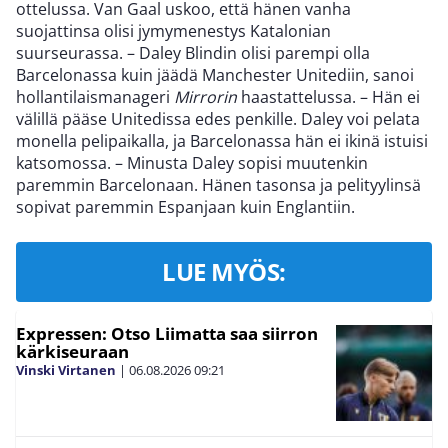
ottelussa. Van Gaal uskoo, että hänen vanha
suojattinsa olisi jymymenestys Katalonian
suurseurassa. – Daley Blindin olisi parempi olla
Barcelonassa kuin jäädä Manchester Unitediin, sanoi
hollantilaismanageri
Mirrorin
haastattelussa. – Hän ei
välillä pääse Unitedissa edes penkille. Daley voi pelata
monella pelipaikalla, ja Barcelonassa hän ei ikinä istuisi
katsomossa. – Minusta Daley sopisi muutenkin
paremmin Barcelonaan. Hänen tasonsa ja pelityylinsä
sopivat paremmin Espanjaan kuin Englantiin.
LUE MYÖS:
Expressen: Otso Liimatta saa siirron
kärkiseuraan
Vinski Virtanen
|
06.08.2026
09:21