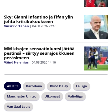
Sky: Gianni Infantino ja Fifan ylin
johto kriisikokoukseen
Vinski Virtanen
|
04.08.2026
22:16
MM-kisojen sensaatioluotsi jättää
pestinsä – siirtyy seurajoukkueen
peräsimeen
Väinö Helenius
|
04.08.2026
14:16
AIHEET
Barcelona
Blind Daley
La Liga
Manchester United
Ulkomaat
Valioliiga
Van Gaal Louis