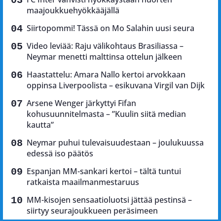
maajoukkuehyökkääjällä
Siirtopommi! Tässä on Mo Salahin uusi seura
Video leviää: Raju välikohtaus Brasiliassa –
Neymar menetti malttinsa ottelun jälkeen
Haastattelu: Amara Nallo kertoi arvokkaan
oppinsa Liverpoolista – esikuvana Virgil van Dijk
Arsene Wenger järkyttyi Fifan
kohusuunnitelmasta – ”Kuulin siitä median
kautta”
Neymar puhui tulevaisuudestaan – joulukuussa
edessä iso päätös
Espanjan MM-sankari kertoi – tältä tuntui
ratkaista maailmanmestaruus
MM-kisojen sensaatioluotsi jättää pestinsä –
siirtyy seurajoukkueen peräsimeen