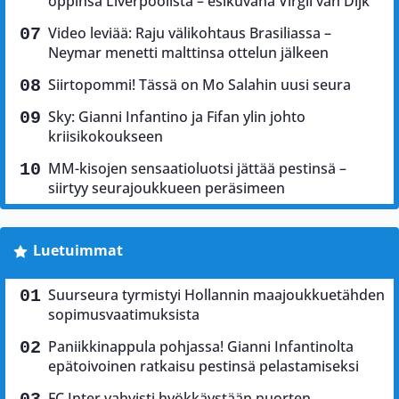
oppinsa Liverpoolista – esikuvana Virgil van Dijk
Video leviää: Raju välikohtaus Brasiliassa –
Neymar menetti malttinsa ottelun jälkeen
Siirtopommi! Tässä on Mo Salahin uusi seura
Sky: Gianni Infantino ja Fifan ylin johto
kriisikokoukseen
MM-kisojen sensaatioluotsi jättää pestinsä –
siirtyy seurajoukkueen peräsimeen
Luetuimmat
Suurseura tyrmistyi Hollannin maajoukkuetähden
sopimusvaatimuksista
Paniikkinappula pohjassa! Gianni Infantinolta
epätoivoinen ratkaisu pestinsä pelastamiseksi
FC Inter vahvisti hyökkäystään nuorten