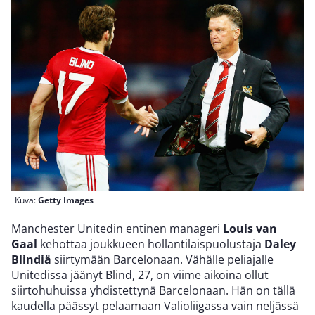
Kuva:
Getty Images
Manchester Unitedin entinen manageri
Louis van
Gaal
kehottaa joukkueen hollantilaispuolustaja
Daley
Blindiä
siirtymään Barcelonaan. Vähälle peliajalle
Unitedissa jäänyt Blind, 27, on viime aikoina ollut
siirtohuhuissa yhdistettynä Barcelonaan. Hän on tällä
kaudella päässyt pelaamaan Valioliigassa vain neljässä