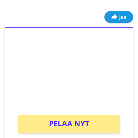
Jaa
1€ = 10€ arvosta
ilmaiskierroksia ilman
kierrätystä!
Talleta 1€
Saat heti 50 ilmaiskierrosta Tuohi 1000 -
peliin (arvo 0,20€ per kierros)!
Ei kierrätysvaatimusta!
PELAA NYT