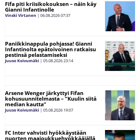
Fifa piti kriisikokouksen – näin käy
Gianni Infantinolle
Vinski Virtanen
|
06.08.2026
07:37
Paniikkinappula pohjassa! Gianni
Infantinolta epätoivoinen ratkaisu
pestinsä pelastamiseksi
Juuso Koivumäki
|
05.08.2026
23:14
Arsene Wenger järkyttyi Fifan
kohusuunnitelmasta – ”Kuulin siitä
median kautta”
Juuso Koivumäki
|
05.08.2026
19:07
FC Inter vahvisti hyökkäystään
nuorten maajoukkuehyökkääjällä