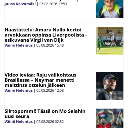
Juuso Koivumäki
|
05.08.2026
17:59
Haastattelu: Amara Nallo kertoi
arvokkaan oppinsa Liverpoolista –
esikuvana Virgil van Dijk
Väinö Helenius
|
05.08.2026
15:48
Video leviää: Raju välikohtaus
Brasiliassa – Neymar menetti
malttinsa ottelun jälkeen
Väinö Helenius
|
05.08.2026
12:58
Siirtopommi! Tässä on Mo Salahin
uusi seura
Väinö Helenius
|
05.08.2026
02:32